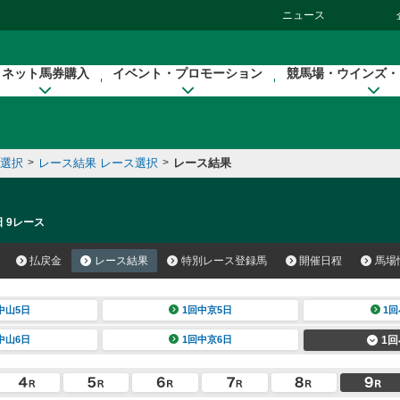
ニュース
ネット馬券購入
イベント・プロモーション
競馬場・ウインズ・
催選択
>
レース結果 レース選択
>
レース結果
日 9レース
払戻金
レース結果
特別レース登録馬
開催日程
馬場
中山5日
1回中京5日
1回
中山6日
1回中京6日
1回