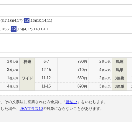
9(3,7,18)(4,17)(
12
,16)(10,14,11)
,18)(7,
12
,16)(4,17)(14,11)10
3
6-7
790
2
枠連
馬連
番人気
円
番人気
3
12-15
710
4
馬単
番人気
円
番人気
1
11-12
650
2
ワイド
3連複
番人気
円
番人気
4
11-15
690
3
3連単
番人気
円
番人気
合、その投票法に投票された方全員に「
特払い
」をいたします。
中した場合、
JRAプラス10
の対象にならないことがあります。