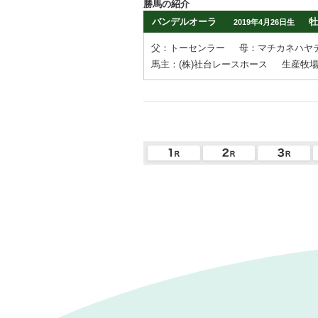
勝馬の紹介
バンデルオーラ
牡
2019年4月26日生
父：トーセンラー
母：マチカネハヤ
馬主：(株)社台レースホース
生産牧