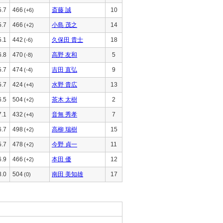
5.7
466
斎藤 誠
10
(+6)
5.7
466
小島 茂之
14
(+2)
5.1
442
久保田 貴士
18
(-6)
6.8
470
高野 友和
5
(-8)
5.7
474
吉田 直弘
9
(-4)
5.7
424
水野 貴広
13
(+4)
6.5
504
茶木 太樹
2
(+2)
7.1
432
音無 秀孝
7
(+4)
6.7
498
高柳 瑞樹
15
(+2)
5.7
478
今野 貞一
11
(+2)
6.9
466
本田 優
12
(+2)
8.0
504
南田 美知雄
17
(0)