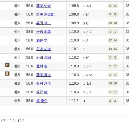
牝4
56.0
藤岡 佑介
1:09.8
3
１ 1/4
9
8
牝4
56.0
野中 悠太郎
1:09.8
3
クビ
9
8
牝6
56.0
菱田 裕二
1:09.9
3
クビ
16
16
牡4
58.0
松若 風馬
1:10.0
3
１／２
1
1
牡4
58.0
酒井 学
1:10.0
3
ハナ
12
14
牝4
56.0
丹内 祐次
1:10.1
3
１
12
14
牡4
58.0
岩田 康誠
1:10.2
3
クビ
5
5
牝4
56.0
北村 友一
1:10.3
3
１／２
2
2
牝5
56.0
藤岡 康太
1:10.3
3
アタマ
4
4
牝6
56.0
西村 淳也
1:10.5
3
１ 1/4
16
18
牝4
56.0
荻野 極
1:10.6
3
３／４
5
7
牡5
58.0
原 優介
1:11.3
3
４
2
2
11.7 - 11.9 - 12.3