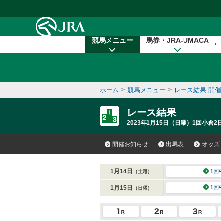
本文へ移動する
競馬メニュー
馬券・JRA-UMACA
ホーム
>
競馬メニュー
>
レース結果 開
レース結果
2023年1月15日（日曜）1回小倉2
開催お知らせ
出馬表
オッズ
1月14日
1回
（土曜）
1月15日
1回
（日曜）