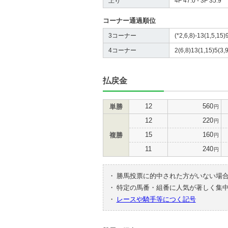
上り
4F 47.0 - 3F 35.9
コーナー通過順位
3コーナー
(*2,6,8)-13(1,5,15)
4コーナー
2(6,8)13(1,15)5(3,9
払戻金
12
560
単勝
円
12
220
円
15
160
複勝
円
11
240
円
・
勝馬投票に的中された方がいない場
・
特定の馬番・組番に人気が著しく集
・
レースや騎手等につく記号