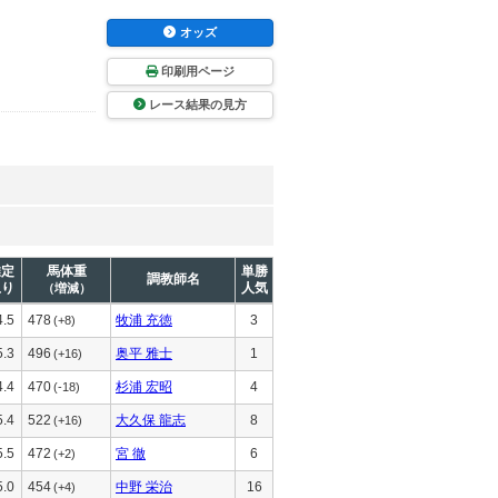
オッズ
印刷用ページ
レース結果の見方
推定
馬体重
単勝
調教師名
上り
人気
（増減）
4.5
478
牧浦 充徳
3
(+8)
5.3
496
奥平 雅士
1
(+16)
4.4
470
杉浦 宏昭
4
(-18)
5.4
522
大久保 龍志
8
(+16)
5.5
472
宮 徹
6
(+2)
5.0
454
中野 栄治
16
(+4)