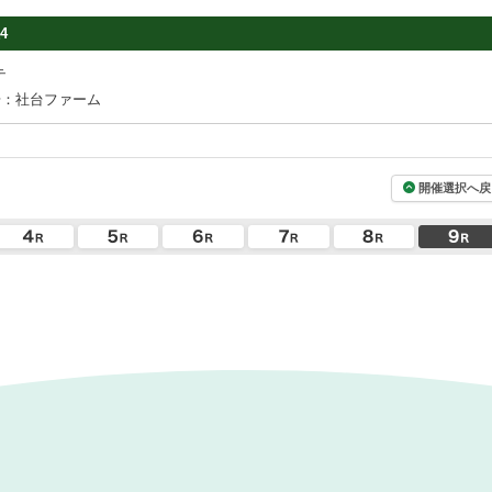
4
テ
場：社台ファーム
開催選択へ戻