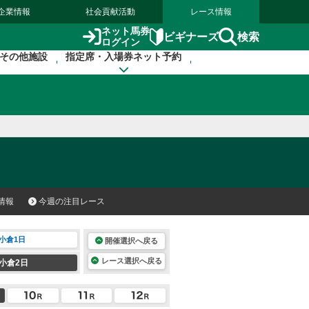
企業情報
社会貢献活動
レース情報
ネット馬券
検索
ビギナーズ
ログイン
その他施設
指定席・入場券ネット予約
情報
今週の注目レース
小倉1日
開催選択へ戻る
レース選択へ戻る
小倉2日