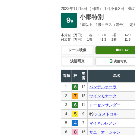
発
2023年1月15日（日曜） 1回小倉2日
小郡特別
4歳以上
2勝クラス
（混合）
定
本賞金
（万円）
1着
1,550
2着
620
付加賞
（万円）
1着
41.3
2着
11.8
レース映像
PLAY
決勝写真
決勝写真
馬
着順
枠
馬名
番
1
12
バンデルオーラ
2
15
ウインモナーク
3
11
トーセンサンダー
4
9
ジュストコル
5
7
マイネルレノン
6
16
サニーオーシャン