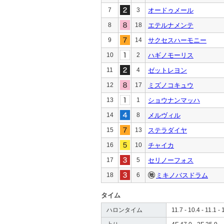
7
3
オードゥメール
8
18
エテルナメンテ
9
14
サクセスハーモニー
10
2
ハギノモーリス
11
4
ゼットレヨン
12
17
ミズノコキュウ
13
1
ショウナンマッハ
14
8
メルヴィル
15
13
ステラダイヤ
16
10
チャイカ
17
5
セリノーフォス
18
6
ミキノバスドラム
タイム
ハロンタイム
11.7 - 10.4 - 11.1 - 