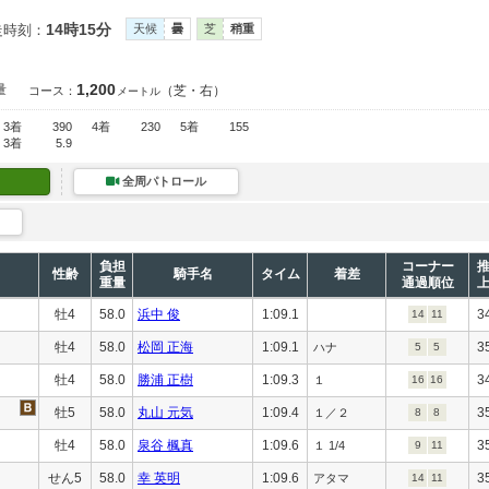
14時15分
走時刻：
天候
曇
芝
稍重
1,200
量
（芝・右）
コース：
メートル
3着
390
4着
230
5着
155
3着
5.9
全周パトロール
負担
コーナー
性齢
騎手名
タイム
着差
重量
通過順位
牡4
58.0
浜中 俊
1:09.1
3
14
11
牡4
58.0
松岡 正海
1:09.1
3
ハナ
5
5
牡4
58.0
勝浦 正樹
1:09.3
3
１
16
16
牡5
58.0
丸山 元気
1:09.4
3
１／２
8
8
牡4
58.0
泉谷 楓真
1:09.6
3
１ 1/4
9
11
せん5
58.0
幸 英明
1:09.6
3
アタマ
14
11