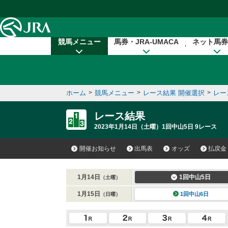
本文へ移動する
競馬メニュー
馬券・JRA-UMACA
ネット馬券
ホーム
>
競馬メニュー
>
レース結果 開催選択
>
レー
レース結果
2023年1月14日（土曜）1回中山5日 9レース
開催お知らせ
出馬表
オッズ
払戻金
1月14日
1回中山5日
（土曜）
1月15日
1回中山6日
（日曜）