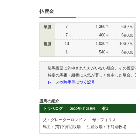
払戻金
7
1,360
6
単勝
円
番人気
7
400
6
円
番人気
13
1,030
10
複勝
円
番人気
1
540
8
円
番人気
・
勝馬投票に的中された方がいない場合、その投票
・
特定の馬番・組番に人気が著しく集中した場合、
・
レースや騎手等につく記号
勝馬の紹介
トラベログ
牝3
2020年4月26日生
父：グレーターロンドン
母：フィリス
馬主：(有)下河辺牧場
生産牧場：下河辺牧場