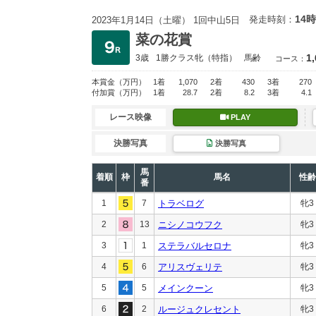
14時
発走時刻：
2023年1月14日（土曜） 1回中山5日
菜の花賞
1
3歳
1勝クラス
牝（特指）
馬齢
コース：
本賞金
（万円）
1着
1,070
2着
430
3着
270
付加賞
（万円）
1着
28.7
2着
8.2
3着
4.1
レース映像
PLAY
決勝写真
決勝写真
馬
着順
枠
馬名
性齢
番
1
7
トラベログ
牝3
2
13
ニシノコウフク
牝3
3
1
ステラバルセロナ
牝3
4
6
アリスヴェリテ
牝3
5
5
メインクーン
牝3
6
2
ルージュクレセント
牝3