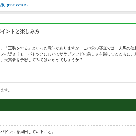
結果
（PDF 273KB）
ポイントと楽しみ方
る」「正装をする」といった意味がありますが、この賞の審査では「人馬の信
ァンの皆さまも、パドックにおいてサラブレッドの美しさを楽しむとともに、
き、受賞者を予想してみてはいかがでしょうか？
します。
いパドックを周回していること。