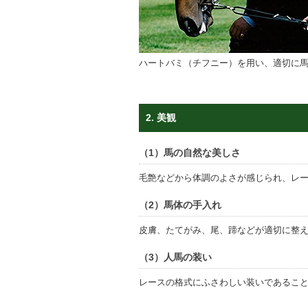
ハートバミ（チフニー）を用い、適切に
2. 美観
（1）馬の自然な美しさ
毛艶などから体調のよさが感じられ、レ
（2）馬体の手入れ
皮膚、たてがみ、尾、蹄などが適切に整
（3）人馬の装い
レースの格式にふさわしい装いであるこ