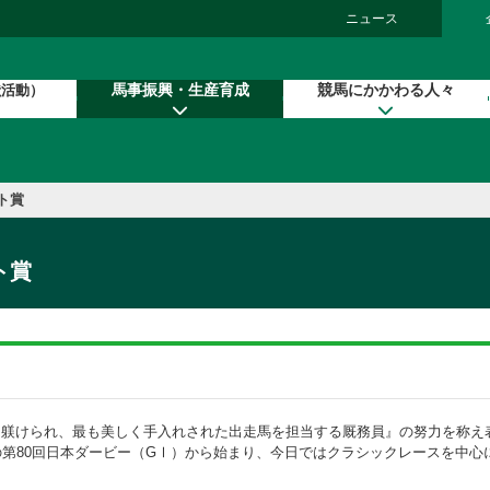
ニュース
馬事振興・生産育成
競馬にかかわる人々
献活動）
ト賞
ト賞
躾けられ、最も美しく手入れされた出走馬を担当する厩務員』の努力を称え
年の第80回日本ダービー（GⅠ）から始まり、今日ではクラシックレースを中