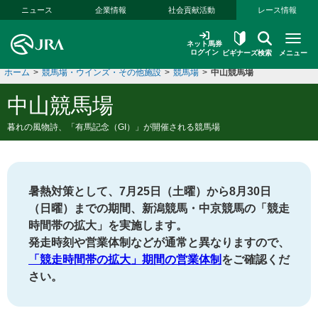
本文へ移動する
ニュース
企業情報
社会貢献活動
レース情報
ネット馬券
ログイン
ビギナーズ
検索
メニュー
ホーム
>
競馬場・ウインズ・その他施設
>
競馬場
>
中山競馬場
中山競馬場
暮れの風物詩、「有馬記念（GI）」が開催される競馬場
暑熱対策として、7月25日（土曜）から8月30日
（日曜）までの期間、新潟競馬・中京競馬の「競走
時間帯の拡大」を実施します。
発走時刻や営業体制などが通常と異なりますので、
「競走時間帯の拡大」期間の営業体制
をご確認くだ
さい。