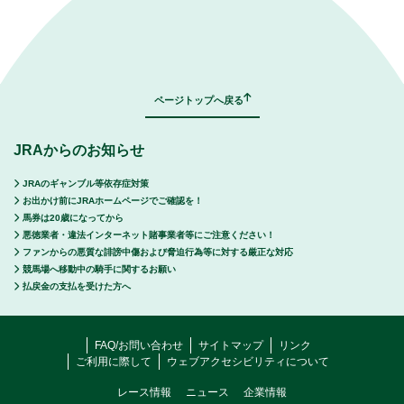
｜
表示モード：
ＰＣ
スマートフォン
ページトップへ戻る
JRAからのお知らせ
JRAのギャンブル等依存症対策
お出かけ前にJRAホームページでご確認を！
馬券は20歳になってから
悪徳業者・違法インターネット賭事業者等にご注意ください！
ファンからの悪質な誹謗中傷および脅迫行為等に対する厳正な対応
競馬場へ移動中の騎手に関するお願い
払戻金の支払を受けた方へ
FAQ/お問い合わせ
サイトマップ
リンク
ご利用に際して
ウェブアクセシビリティについて
レース情報
ニュース
企業情報