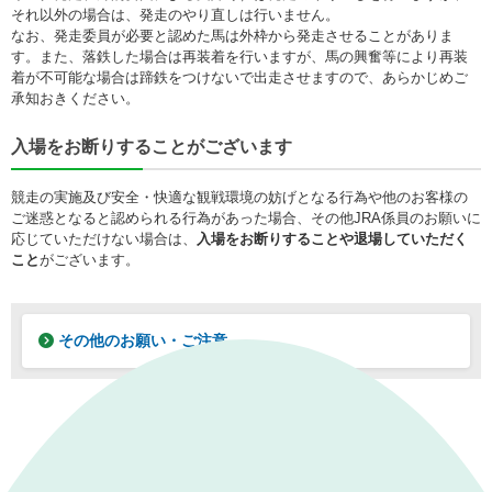
それ以外の場合は、発走のやり直しは行いません。
なお、発走委員が必要と認めた馬は外枠から発走させることがありま
す。また、落鉄した場合は再装着を行いますが、馬の興奮等により再装
着が不可能な場合は蹄鉄をつけないで出走させますので、あらかじめご
承知おきください。
入場をお断りすることがございます
競走の実施及び安全・快適な観戦環境の妨げとなる行為や他のお客様の
ご迷惑となると認められる行為があった場合、その他JRA係員のお願いに
応じていただけない場合は、
入場をお断りすることや退場していただく
こと
がございます。
その他のお願い・ご注意
｜
表示モード：
ＰＣ
スマートフォン