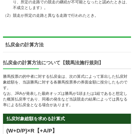
り、所定の走路での競走の継続が不可能となったと認めたときは、
不成立とします）。
（2）
競走が所定の走路と異なる走路で行われたとき。
払戻金の計算方法
払戻金の計算方法について【競馬法施行規則】
勝馬投票の的中者に対する払戻金は、次の算式によって算出した払戻対
象総額を、当該勝馬に対する各勝馬投票券の券面金額に按分したもので
す。
なお、JRAが発表した最終オッズは勝馬が1頭または1組であると想定し
た概算払戻率であり、同着の発生など当該競走の結果によっては異なる
率による払戻金となる場合があります。
払戻対象総額を求める計算式
(W+D/P)×R
【+A/P】