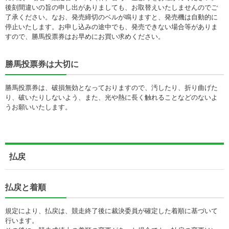
後刻間違いの旨の申し出がありましても、お取替えいたしませんのでご
了承ください。なお、発売締切のベルが鳴りますと、発売機は自動的に
停止いたします。お申し込みの途中でも、発売できない場合等がありま
すので、勝馬投票券はお早めにお買い求めください。
勝馬投票券は大切に
勝馬投票券は、破損無効となっておりますので、汚したり、折り曲げた
り、破いたりしないよう、また、光や熱に長く触れることなどのないよ
うお願いいたします。
払戻
払戻と着順
規定により、払戻は、競走終了後に裁決委員が確定した着順に基づいて
行います。