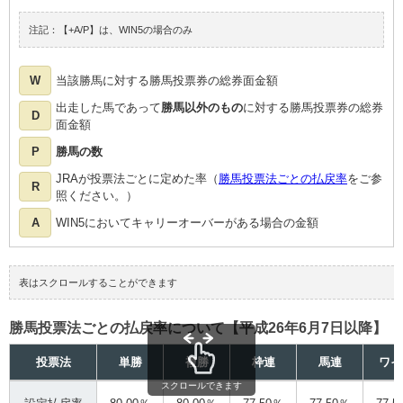
注記：
【+A/P】は、WIN5の場合のみ
W
当該勝馬に対する勝馬投票券の総券面金額
出走した馬であって
勝馬以外のもの
に対する勝馬投票券の総券
D
面金額
P
勝馬の数
JRAが投票法ごとに定めた率（
勝馬投票法ごとの払戻率
をご参
R
照ください。）
A
WIN5においてキャリーオーバーがある場合の金額
表はスクロールすることができます
勝馬投票法ごとの払戻率について【平成26年6月7日以降】
投票法
単勝
複勝
枠連
馬連
ワイ
スクロールできます