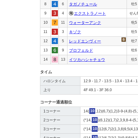
8
6
タガノチュール
牡5
9
4
エクストラノート
せん
10
11
ウォーターアンク
牝5
11
3
キゾク
牡5
12
5
レッドエンヴィー
牡7
13
9
ブロフェルド
牡6
14
13
イツカハシャチョウ
牡5
タイム
ハロンタイム
12.9 - 11.7 - 13.5 - 13.4 - 13.4 - 1
上り
4F 49.1 - 3F 36.0
コーナー通過順位
1コーナー
14(
10
,12)(6,7)(1,2)3-9-(4,8)-(5
2コーナー
(*14,
10
)(6,12)(1,7)2,3,9,8-4-(5
3コーナー
(*14,
10
)12(6,7)2(1,3,8)9,5(4,1
4コーナー
(*14,
10
)12(6,7)2(1,3)(9,8)5(4,1