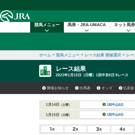
本文へ移動する
競馬メニュー
馬券・JRA-UMACA
ネット馬券
ホーム
>
競馬メニュー
>
レース結果 開催選択
>
レー
レース結果
2023年1月15日（日曜）1回中京6日 9レース
開催お知らせ
出馬表
オッズ
払戻金
1月14日
1回中山5日
（土曜）
1月15日
1回中山6日
（日曜）