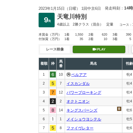
14時
発走時刻：
2023年1月15日（日曜） 1回中京6日
天竜川特別
4歳以上
2勝クラス
（混合）
定量
コース：
本賞金
（万円）
1着
1,550
2着
620
3着
390
付加賞
（万円）
1着
35
2着
10
3着
5
レース映像
PLAY
馬
着順
枠
馬名
性齢
番
1
10
ペルアア
牝4
2
7
イスカンダル
牡4
3
12
パワーブローキング
牡4
4
2
オクトニオン
牡4
5
14
キングスバーンズ
牡6
6
1
メイショウヨシテル
牡5
7
8
ファイヴレター
牡6