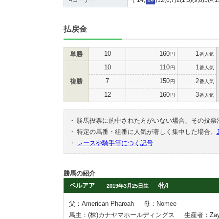
払戻金
10
160
1
単勝
円
番人気
10
110
1
円
番人気
7
150
2
複勝
円
番人気
12
160
3
円
番人気
・
勝馬投票に的中された方がいない場合、その投票
・
特定の馬番・組番に人気が著しく集中した場合、
・
レースや騎手等につく記号
勝馬の紹介
ペルアア
牝4
2019年3月25日生
父：American Pharoah
母：Nomee
馬主：(株)カナヤマホールディングス
生産者：Zayat