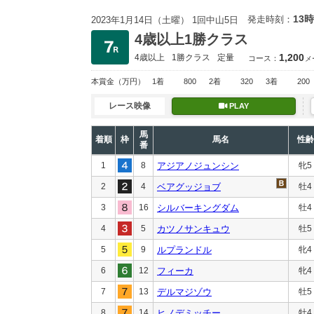
13時
発走時刻：
2023年1月14日（土曜） 1回中山5日
4歳以上1勝クラス
1,200
4歳以上
1勝クラス
定量
コース：
メ
本賞金
（万円）
1着
800
2着
320
3着
200
レース映像
PLAY
馬
着順
枠
馬名
性齢
番
1
8
アジアノジュンシン
牝5
2
4
ベアグッジョブ
牡4
3
16
シルバーキングダム
牡4
4
5
カツノサンキュウ
牡5
5
9
ルプランドル
牝4
6
12
フィーカ
牝4
7
13
デルマジゾウ
牡5
8
14
ヒノデミッチー
牡4