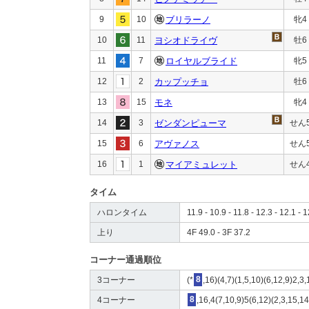
9
10
ブリラーノ
牝4
10
11
ヨシオドライヴ
牡6
11
7
ロイヤルブライド
牝5
12
2
カップッチョ
牡6
13
15
モネ
牝4
14
3
ゼンダンピューマ
せん
15
6
アヴァノス
せん
16
1
マイアミュレット
せん
タイム
ハロンタイム
11.9 - 10.9 - 11.8 - 12.3 - 12.1 - 
上り
4F 49.0 - 3F 37.2
コーナー通過順位
3コーナー
(*
8
,16)(4,7)(1,5,10)(6,12,9)2,3
4コーナー
8
,16,4(7,10,9)5(6,12)(2,3,15,1