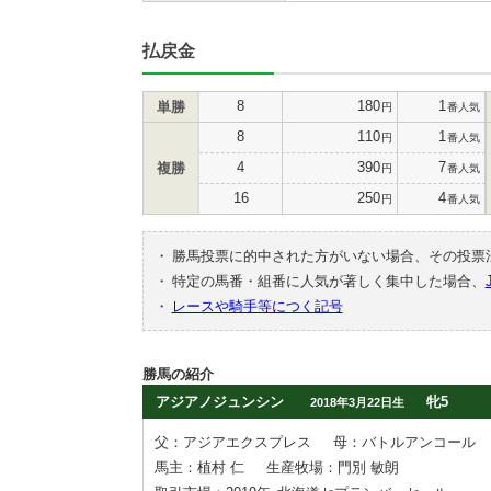
払戻金
8
180
1
単勝
円
番人気
8
110
1
円
番人気
4
390
7
複勝
円
番人気
16
250
4
円
番人気
・
勝馬投票に的中された方がいない場合、その投票
・
特定の馬番・組番に人気が著しく集中した場合、
・
レースや騎手等につく記号
勝馬の紹介
アジアノジュンシン
牝5
2018年3月22日生
父：アジアエクスプレス
母：バトルアンコール
馬主：植村 仁
生産牧場：門別 敏朗