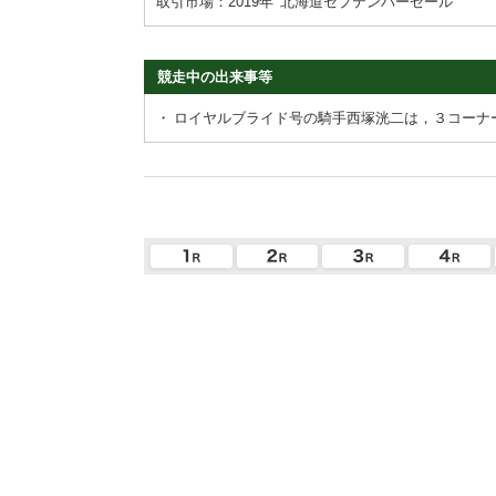
取引市場：2019年
北海道セプテンバーセール
競走中の出来事等
・
ロイヤルブライド号の騎手西塚洸二は，３コーナ