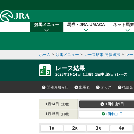
本文へ移動する
競馬メニュー
馬券・JRA-UMACA
ネット馬券
ホーム
>
競馬メニュー
>
レース結果 開催選択
>
レー
レース結果
2023年1月14日（土曜）1回中山5日 7レース
開催お知らせ
出馬表
オッズ
払戻金
1月14日
1回中山5日
（土曜）
1月15日
1回中山6日
（日曜）