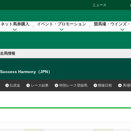
ニュース
ネット馬券購入
イベント・プロモーション
競馬場・ウインズ・
走馬情報
Success Harmony（JPN）
払戻金
レース結果
特別レース登録馬
開催日程
馬場