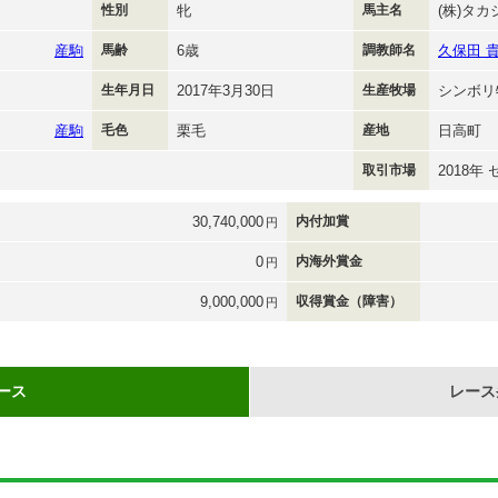
性別
牝
馬主名
(株)タカ
産駒
馬齢
6歳
調教師名
久保田 
生年月日
2017年3月30日
生産牧場
シンボリ
産駒
毛色
栗毛
産地
日高町
取引市場
2018年
30,740,000
内付加賞
円
0
内海外賞金
円
9,000,000
収得賞金（障害）
円
ース
レース