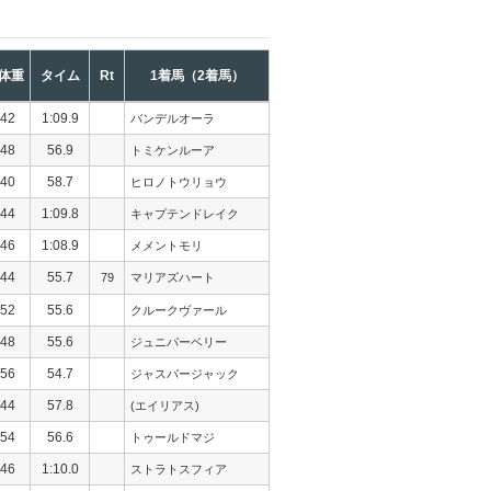
体重
タイム
Rt
1着馬（2着馬）
42
1:09.9
バンデルオーラ
48
56.9
トミケンルーア
40
58.7
ヒロノトウリョウ
44
1:09.8
キャプテンドレイク
46
1:08.9
メメントモリ
44
55.7
79
マリアズハート
52
55.6
クルークヴァール
48
55.6
ジュニパーベリー
56
54.7
ジャスパージャック
44
57.8
(エイリアス)
54
56.6
トゥールドマジ
46
1:10.0
ストラトスフィア