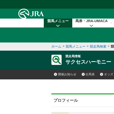
本文へ移動する
競馬メニュー
馬券・JRA-UMACA
ホーム
>
競馬メニュー
>
競走馬検索
>
競
競走馬情報
サクセスハーモニー
開催お知らせ
出馬表
オッズ
プロフィール