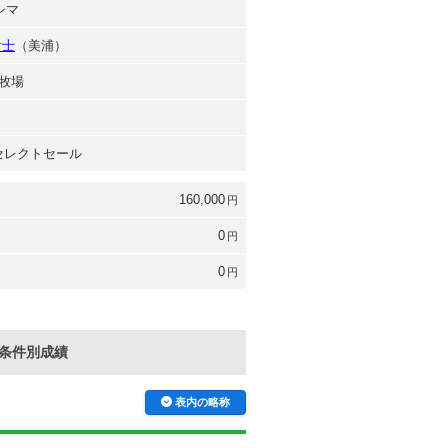
シマ
貴士
（美浦）
牧場
 セレクトセール
160,000
円
0
円
0
円
条件別成績
表内の略称