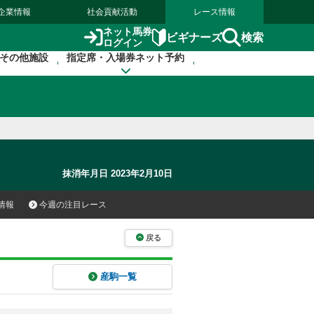
企業情報
社会貢献活動
レース情報
ネット馬券
検索
ビギナーズ
ログイン
その他施設
指定席・入場券ネット予約
抹消年月日 2023年2月10日
情報
今週の注目レース
戻る
産駒一覧