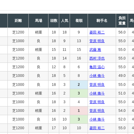
負担
距離
馬場
頭数
人気
着順
騎手名
馬
重量
芝1200
稍重
18
18
9
菱田 裕二
56.0
4
芝1000
良
18
9
13
菅原 明良
55.0
4
芝1000
稍重
15
11
15
武藤 雅
55.0
4
芝1200
良
18
14
16
西村 淳也
55.0
4
芝1200
良
12
8
6
亀田 温心
55.0
4
芝1000
良
18
5
8
小林 脩斗
49.0
4
芝1000
良
18
3
2
菅原 明良
55.0
4
芝1000
稍重
16
2
3
小林 脩斗
51.0
4
芝1000
良
18
3
4
菅原 明良
55.0
4
芝1000
稍重
16
2
1
菅原 明良
54.0
4
芝1000
良
16
10
3
小林 脩斗
52.0
4
芝1200
稍重
17
10
10
菱田 裕二
55.0
4