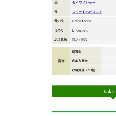
父
ダイワメジャー
母
スイートハビタット
母の父
Grand Lodge
母の母
Lindesberg
馬名意味
冠名+調和
総賞金
賞金
内地方賞金
収得賞金（平地）
出走レ