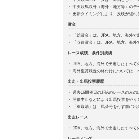
・
中央競馬以外（海外・地方等）のデ
・
更新タイミングにより、反映が遅れ
賞金
・
「総賞金」は、JRA、地方、海外
・
「収得賞金」は、JRA、地方、海
レース成績、条件別成績
・
JRA、地方、海外で出走したすべて
・
海外重賞競走の格付けについては、
出走・出馬投票履歴
・
過去16開催日のJRAのレースのみ
・
開催中止などにより出馬投票をやり
・
「※取消」は、馬番号を付す前に出
出走レース
・
JRA、地方、海外で出走したすべ
レーティング