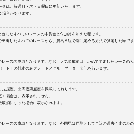
ータは、毎週月・木・日曜日に更新いたします。
る場合があります。
で出走したすべてのレースの本賞金と付加賞を加えた額です。
外で出走したすべてのレースから、競馬番組で別に定める方法で算定した額です
のレースの成績となります。なお、人気順成績は、JRAで出走したレースの
パートⅠの競走のみグレード／グループ（Ｇ）表記を行います。
の出走履歴、出馬投票履歴を掲載しております。
直す場合は、表示されません。
走取消になった場合に表示されます。
てのレースの成績となります。なお、外国馬は原則として直近の過去４走のみ