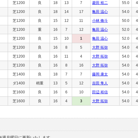
芝1200
良
18
13
7
菱田 裕二
55.0
4
芝1200
良
18
14
17
亀田 温心
54.0
4
芝1200
良
15
12
11
小林 脩斗
50.0
4
芝1200
重
16
7
12
亀田 温心
52.0
4
芝1200
良
15
10
1
亀田 温心
52.0
4
芝1200
良
16
8
5
大野 拓弥
54.0
4
芝1200
良
16
11
4
大野 拓弥
54.0
4
芝1200
良
16
8
16
大野 拓弥
54.0
4
芝1400
良
18
7
7
藤岡 康太
54.0
4
ダ1400
稍重
13
5
12
吉田 隼人
54.0
4
芝1600
良
16
6
10
田辺 裕信
54.0
4
芝1600
良
16
4
3
大野 拓弥
54.0
4
毎週月曜日に更新いたします。