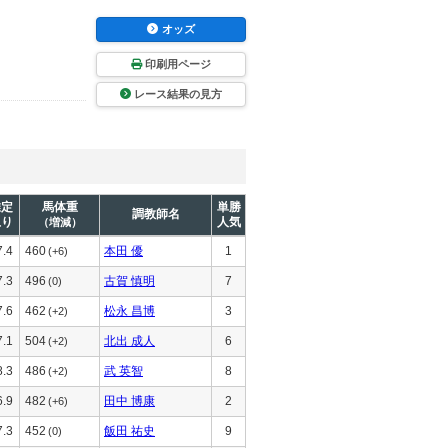
オッズ
印刷用ページ
レース結果の見方
推定
馬体重
単勝
調教師名
上り
人気
（増減）
7.4
460
本田 優
1
(+6)
7.3
496
古賀 慎明
7
(0)
7.6
462
松永 昌博
3
(+2)
7.1
504
北出 成人
6
(+2)
8.3
486
武 英智
8
(+2)
6.9
482
田中 博康
2
(+6)
7.3
452
飯田 祐史
9
(0)