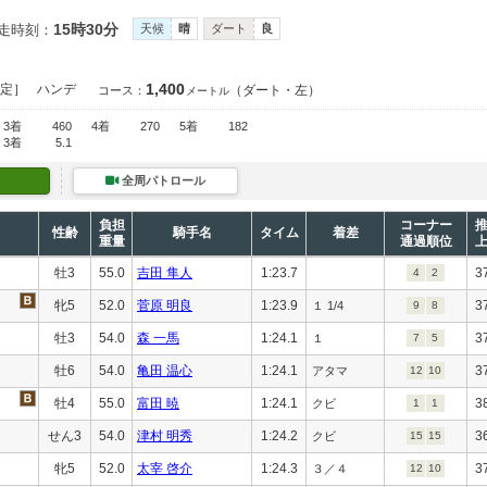
15時30分
走時刻：
天候
晴
ダート
良
1,400
定］
ハンデ
（ダート・左）
コース：
メートル
3着
460
4着
270
5着
182
3着
5.1
全周パトロール
負担
コーナー
性齢
騎手名
タイム
着差
重量
通過順位
牡3
55.0
吉田 隼人
1:23.7
3
4
2
牝5
52.0
菅原 明良
1:23.9
3
１ 1/4
9
8
牡3
54.0
森 一馬
1:24.1
3
１
7
5
牡6
54.0
亀田 温心
1:24.1
3
アタマ
12
10
牡4
55.0
富田 暁
1:24.1
3
クビ
1
1
せん3
54.0
津村 明秀
1:24.2
3
クビ
15
15
牝5
52.0
太宰 啓介
1:24.3
3
３／４
12
10