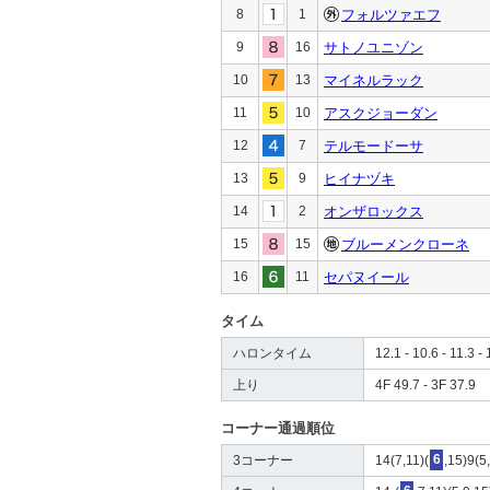
8
1
フォルツァエフ
9
16
サトノユニゾン
10
13
マイネルラック
11
10
アスクジョーダン
12
7
テルモードーサ
13
9
ヒイナヅキ
14
2
オンザロックス
15
15
ブルーメンクローネ
16
11
セパヌイール
タイム
ハロンタイム
12.1 - 10.6 - 11.3 - 
上り
4F 49.7 - 3F 37.9
コーナー通過順位
3コーナー
14(7,11)(
6
,15)9(5