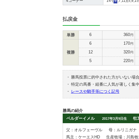
4コーナー
14-(
6
,7,11)(5,9,1
払戻金
6
360
単勝
円
6
170
円
12
320
複勝
円
5
220
円
・
勝馬投票に的中された方がいない場
・
特定の馬番・組番に人気が著しく集
・
レースや騎手等につく記号
勝馬の紹介
ベルダーイメル
牡
2017年3月9日生
父：オルフェーヴル
母：ルリニガナ
馬主：ケーエスHD
生産牧場：川島牧