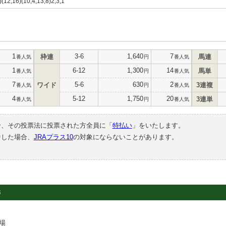
5)(12,16)(10,4,13,8)2,3,1
1
3-6
1,640
7
枠連
馬連
番人気
円
番人気
1
6-12
1,300
14
馬単
番人気
円
番人気
7
5-6
630
2
ワイド
3連複
番人気
円
番人気
4
5-12
1,750
20
3連単
番人気
円
番人気
合、その投票法に投票された方全員に「
特払い
」をいたします。
中した場合、
JRAプラス10
の対象にならないことがあります。
3
場