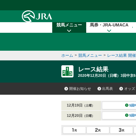
本文へ移動する
競馬メニュー
馬券・JRA-UMACA
ホーム
>
競馬メニュー
>
レース結果 開
レース結果
2020年12月20日（日曜）3回中京6
開催お知らせ
出馬表
オッズ
12月19日
5回
（土曜）
12月20日
5回
（日曜）