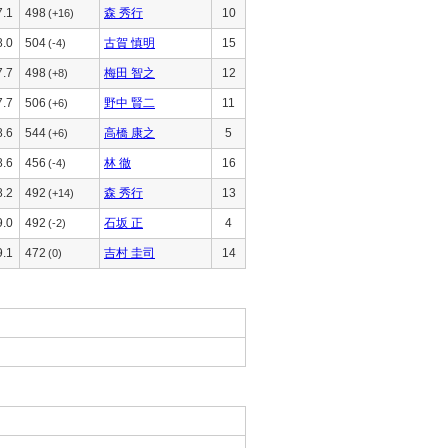
7.1
498
森 秀行
10
(+16)
8.0
504
古賀 慎明
15
(-4)
7.7
498
梅田 智之
12
(+8)
7.7
506
野中 賢二
11
(+6)
8.6
544
高橋 康之
5
(+6)
8.6
456
林 徹
16
(-4)
8.2
492
森 秀行
13
(+14)
9.0
492
石坂 正
4
(-2)
9.1
472
吉村 圭司
14
(0)