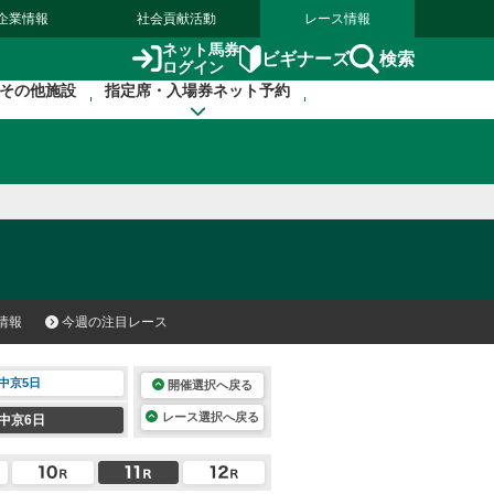
企業情報
社会貢献活動
レース情報
ネット馬券
検索
ビギナーズ
ログイン
その他施設
指定席・入場券ネット予約
情報
今週の注目レース
中京5日
開催選択へ戻る
レース選択へ戻る
中京6日