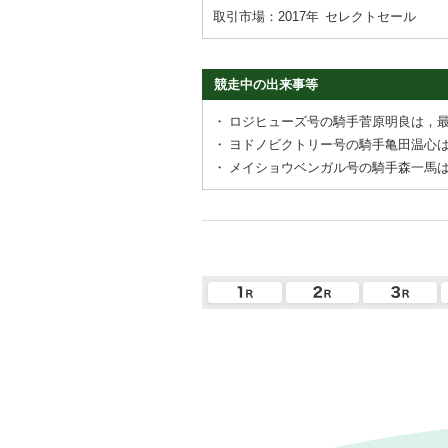
取引市場：2017年
セレクトセール
競走中の出来事等
・
ロジヒューズ号の騎手菅原明良は，
・
ヨドノビクトリー号の騎手亀田温心
・
メイショウベンガル号の騎手森一馬