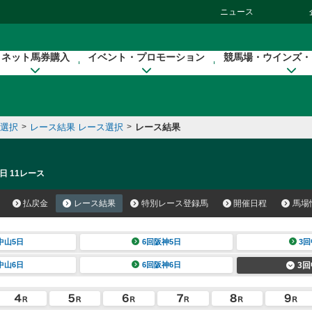
ニュース
ネット馬券購入
イベント・プロモーション
競馬場・ウインズ・
催選択
>
レース結果 レース選択
>
レース結果
日 11レース
払戻金
レース結果
特別レース登録馬
開催日程
馬場
中山5日
6回阪神5日
3回
中山6日
6回阪神6日
3回