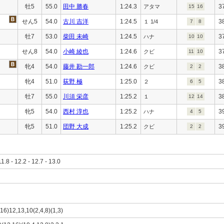
牡5
55.0
田中 勝春
1:24.3
3
アタマ
15
16
せん5
54.0
古川 吉洋
1:24.5
3
１ 1/4
7
8
牡7
53.0
柴田 未崎
1:24.5
3
ハナ
10
10
せん8
54.0
小崎 綾也
1:24.6
3
クビ
11
10
牝4
54.0
藤井 勘一郎
1:24.6
3
クビ
2
2
牝4
51.0
荻野 極
1:25.0
3
２
6
5
牡7
55.0
川須 栄彦
1:25.2
3
１
12
14
牝5
54.0
西村 淳也
1:25.2
3
ハナ
4
5
牝5
51.0
団野 大成
1:25.2
3
クビ
2
2
11.8 - 12.2 - 12.7 - 13.0
,16)12,13,10(2,4,8)(1,3)