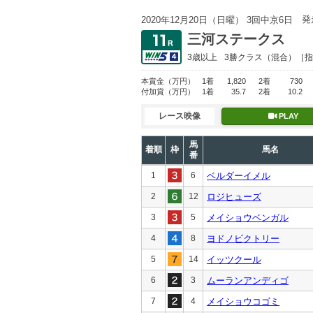
発
2020年12月20日（日曜） 3回中京6日
三河ステークス
3歳以上
3勝クラス
（混合）［指
本賞金
（万円）
1着
1,820
2着
730
付加賞
（万円）
1着
35.7
2着
10.2
レース映像
PLAY
馬
着順
枠
馬名
番
1
6
ベルダーイメル
2
12
ロジヒューズ
3
5
メイショウベンガル
4
8
ヨドノビクトリー
5
14
イッツクール
6
3
ムーランアンディゴ
7
4
メイショウコゴミ