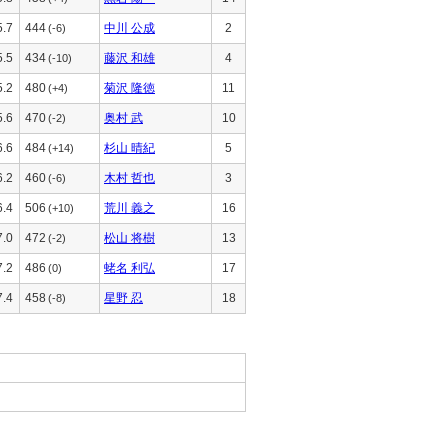
5.7
444
中川 公成
2
(-6)
5.5
434
藤沢 和雄
4
(-10)
5.2
480
菊沢 隆徳
11
(+4)
5.6
470
奥村 武
10
(-2)
6.6
484
杉山 晴紀
5
(+14)
6.2
460
木村 哲也
3
(-6)
6.4
506
荒川 義之
16
(+10)
7.0
472
松山 将樹
13
(-2)
7.2
486
蛯名 利弘
17
(0)
7.4
458
星野 忍
18
(-8)