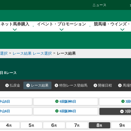
ニュース
ネット馬券購入
イベント・プロモーション
競馬場・ウインズ・
催選択
>
レース結果 レース選択
>
レース結果
日 8レース
払戻金
レース結果
特別レース登録馬
開催日程
馬場
中山5日
6回阪神5日
3回
中山6日
6回阪神6日
3回