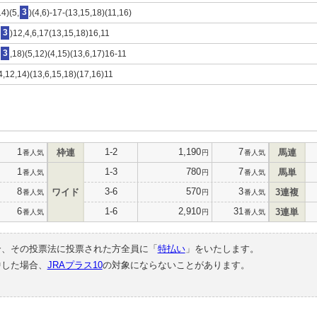
14)(5,
3
)(4,6)-17-(13,15,18)(11,16)
3
)12,4,6,17(13,15,18)16,11
3
,18)(5,12)(4,15)(13,6,17)16-11
(4,12,14)(13,6,15,18)(17,16)11
1
1-2
1,190
7
枠連
馬連
番人気
円
番人気
1
1-3
780
7
馬単
番人気
円
番人気
8
3-6
570
3
ワイド
3連複
番人気
円
番人気
6
1-6
2,910
31
3連単
番人気
円
番人気
合、その投票法に投票された方全員に「
特払い
」をいたします。
中した場合、
JRAプラス10
の対象にならないことがあります。