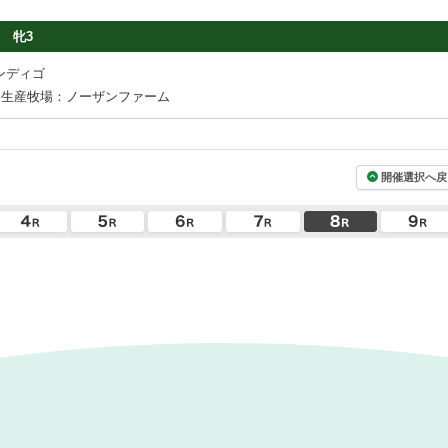
牝3
ンディゴ
生産牧場：ノーザンファーム
開催選択へ戻