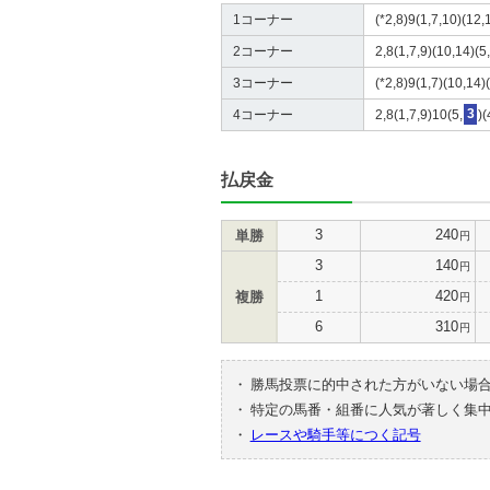
1コーナー
(*2,8)9(1,7,10)(12,
2コーナー
2,8(1,7,9)(10,14)(5,
3コーナー
(*2,8)9(1,7)(10,14)(
4コーナー
2,8(1,7,9)10(5,
3
)
払戻金
3
240
単勝
円
3
140
円
1
420
複勝
円
6
310
円
・
勝馬投票に的中された方がいない場
・
特定の馬番・組番に人気が著しく集
・
レースや騎手等につく記号