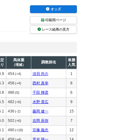
オッズ
印刷用ページ
レース結果の見方
推定
馬体重
単勝
調教師名
上り
人気
（増減）
4.9
454
須貝 尚介
1
(+4)
5.3
458
西村 真幸
8
(+4)
4.8
486
千田 輝彦
6
(0)
5.5
482
水野 貴広
9
(+6)
5.1
436
藤岡 健一
15
(-2)
6.0
502
吉岡 辰弥
7
(+6)
6.1
490
宗像 義忠
12
(+18)
5.8
458
黒岩 陽一
14
(+4)