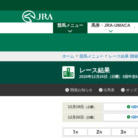
本文へ移動する
競馬メニュー
馬券・JRA-UMACA
ホーム
>
競馬メニュー
>
レース結果 開
レース結果
2020年12月20日（日曜）3回中京6
開催お知らせ
出馬表
オッズ
12月19日
5回
（土曜）
12月20日
5回
（日曜）