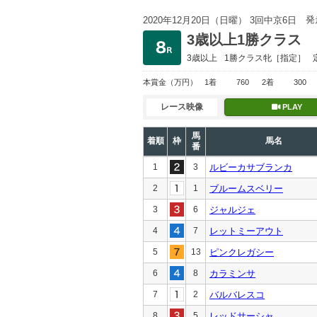
発
2020年12月20日（日曜） 3回中京6日
3歳以上1勝クラス
3歳以上
1勝クラス
牝［指定］
本賞金
（万円）
1着
760
2着
300
レース映像
PLAY
馬
着順
枠
馬名
番
1
3
ルビーカサブランカ
2
1
ブルームスベリー
3
6
ジャルジェ
4
7
レットミーアウト
5
13
ピンクレガシー
6
8
カラミンサ
7
2
バルバレスコ
8
5
レッドサーシャ