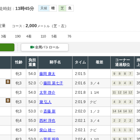
13時45分
走時刻：
天候
晴
芝
良
2,000
定量
（芝・左）
コース：
メートル
3着
190
4着
110
5着
76
全周パトロール
負担
コーナー
性齢
騎手名
タイム
着差
重量
通過順位
牝3
54.0
藤岡 康太
2:01.5
3
9
8
8
7
牝3
52.0
◇
藤田 菜七子
2:01.6
3
３／４
4
3
4
3
牝3
54.0
太宰 啓介
2:01.8
3
１ 1/4
11
12
14
12
牝3
54.0
黛 弘人
2:01.9
3
クビ
4
3
4
3
牝3
53.0
☆
斎藤 新
2:02.0
3
１／２
14
14
14
12
牝4
55.0
西村 淳也
2:02.1
3
３／４
2
2
2
2
牝3
54.0
柴山 雄一
2:02.1
3
クビ
1
1
1
1
牝3
53.0
☆
菅原 明良
2:02.4
3
１ 1/2
9
8
10
7