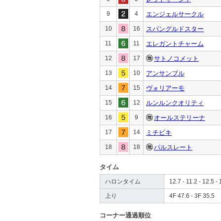
9
4
エンジェルサークル
10
16
スパングルドスター
11
11
エレガントチャーム
12
17
サトノコメット
13
10
アンサンブル
14
15
ヴォリアーモ
15
12
ルンルンクオリティ
16
9
オールステリーナ
17
14
ミチビキ
18
18
パルスレート
タイム
ハロンタイム
12.7 - 11.2 - 12.5 - 
上り
4F 47.6 - 3F 35.5
コーナー通過順位