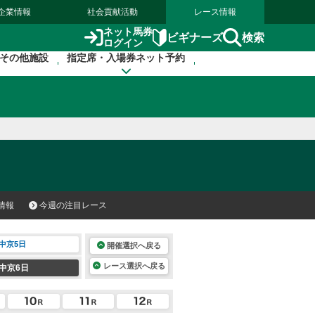
企業情報
社会貢献活動
レース情報
ネット馬券
検索
ビギナーズ
ログイン
その他施設
指定席・入場券ネット予約
情報
今週の注目レース
中京5日
開催選択へ戻る
レース選択へ戻る
中京6日