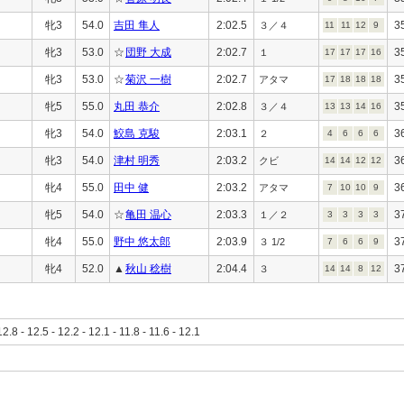
牝3
54.0
吉田 隼人
2:02.5
3
３／４
11
11
12
9
牝3
53.0
☆
団野 大成
2:02.7
3
１
17
17
17
16
牝3
53.0
☆
菊沢 一樹
2:02.7
3
アタマ
17
18
18
18
牝5
55.0
丸田 恭介
2:02.8
3
３／４
13
13
14
16
牝3
54.0
鮫島 克駿
2:03.1
3
２
4
6
6
6
牝3
54.0
津村 明秀
2:03.2
3
クビ
14
14
12
12
牝4
55.0
田中 健
2:03.2
3
アタマ
7
10
10
9
牝5
54.0
☆
亀田 温心
2:03.3
3
１／２
3
3
3
3
牝4
55.0
野中 悠太郎
2:03.9
3
３ 1/2
7
6
6
9
牝4
52.0
▲
秋山 稔樹
2:04.4
3
３
14
14
8
12
12.8 - 12.5 - 12.2 - 12.1 - 11.8 - 11.6 - 12.1