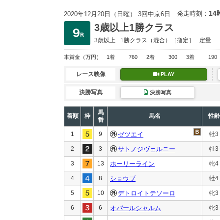
14
発走時刻：
2020年12月20日（日曜） 3回中京6日
3歳以上1勝クラス
3歳以上
1勝クラス
（混合）［指定］
定量
本賞金
（万円）
1着
760
2着
300
3着
190
レース映像
PLAY
決勝写真
決勝写真
馬
着順
枠
馬名
性齢
番
1
9
ゼツエイ
牡3
2
3
サトノジヴェルニー
牡3
3
13
ホーリーライン
牝4
4
8
ショウブ
牡4
5
10
デトロイトテソーロ
牝3
6
6
オパールシャルム
牝3