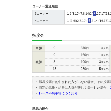
コーナー通過順位
3コーナー
1-6(3,10)(7,8,14)2(
9
,16)17(13,
4コーナー
1-(3,6)(2,7,10)(
9
,8,14)(16,17)1
払戻金
9
370
1
単勝
円
番人気
9
160
1
円
番人気
3
190
3
複勝
円
番人気
13
280
5
円
番人気
・
勝馬投票に的中された方がいない場合、その投票
・
特定の馬番・組番に人気が著しく集中した場合、
・
レースや騎手等につく記号
勝馬の紹介