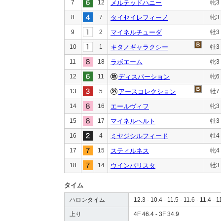
7
12
メルテッドハニー
牝3
8
7
タイセイレフィーノ
牝3
9
2
マイネルチューダ
牡3
10
1
キタノギャラクシー
牡3
11
18
ラボエーム
牝3
12
11
ディスパーション
牝6
13
5
アースコレクション
牡7
14
16
エールヴィフ
牝3
15
17
マイネルヘルト
牡3
16
4
ミヤジシルフィード
牡4
17
15
スティルネス
牝4
18
14
ウインバリスタ
牡3
タイム
ハロンタイム
12.3 - 10.4 - 11.5 - 11.6 - 11.4 - 1
上り
4F 46.4 - 3F 34.9