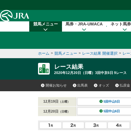
本文へ移動する
競馬メニュー
馬券・JRA-UMACA
ネット馬券
ホーム
>
競馬メニュー
>
レース結果 開催選択
>
レー
レース結果
2020年12月20日（日曜）3回中京6日 9レース
開催お知らせ
出馬表
オッズ
払戻金
12月19日
5回中山5日
（土曜）
12月20日
5回中山6日
（日曜）