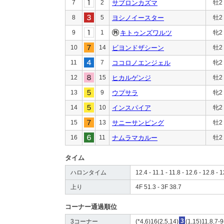
7
2
サブロンカズマ
牡2
8
5
ヨシノイースター
牡2
9
1
キトゥンズワルツ
牝2
10
14
ビヨンドザシーン
牡2
11
7
ココロノエンジェル
牝2
12
15
ヒカルゲンジ
牡2
13
9
ウプサラ
牝2
14
10
インスパイア
牝2
15
13
サニーサンピング
牡2
16
11
ナムラマカルー
牡2
タイム
ハロンタイム
12.4 - 11.1 - 11.8 - 12.6 - 12.8 - 1
上り
4F 51.3 - 3F 38.7
コーナー通過順位
3コーナー
(*4,6)16(2,5,14)
3
(1,15)11,8,7-