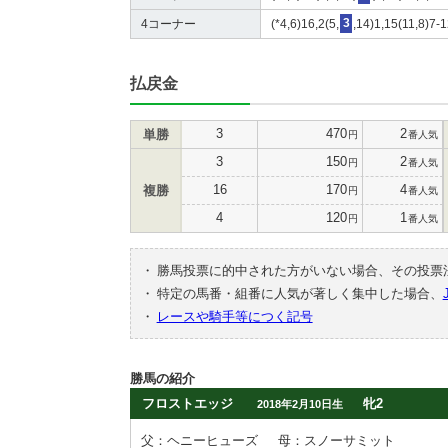
4コーナー
(*4,6)16,2(5,
3
,14)1,15(11,8)7-1
払戻金
3
470
2
単勝
円
番人気
3
150
2
円
番人気
16
170
4
複勝
円
番人気
4
120
1
円
番人気
・
勝馬投票に的中された方がいない場合、その投票
・
特定の馬番・組番に人気が著しく集中した場合、
・
レースや騎手等につく記号
勝馬の紹介
フロストエッジ
牝2
2018年2月10日生
父：ヘニーヒューズ
母：スノーサミット