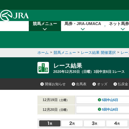
本文へ移動する
競馬メニュー
馬券・JRA-UMACA
ネット馬券
ホーム
>
競馬メニュー
>
レース結果 開催選択
>
レー
レース結果
2020年12月20日（日曜）3回中京6日 1レース
開催お知らせ
出馬表
オッズ
払戻金
12月19日
5回中山5日
（土曜）
12月20日
5回中山6日
（日曜）