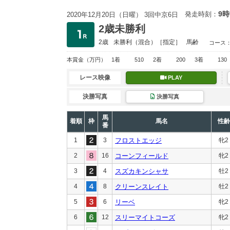
9時
発走時刻：
2020年12月20日（日曜） 3回中京6日
2歳未勝利
2歳
未勝利
（混合）［指定］
馬齢
コース
本賞金
（万円）
1着
510
2着
200
3着
130
レース映像
PLAY
決勝写真
決勝写真
馬
着順
枠
馬名
性齢
番
1
3
フロストエッジ
牝2
2
16
コーンフィールド
牝2
3
4
スズカキンシャサ
牡2
4
8
クリーンスレイト
牡2
5
6
リーベ
牝2
6
12
スリーマイトコーズ
牝2