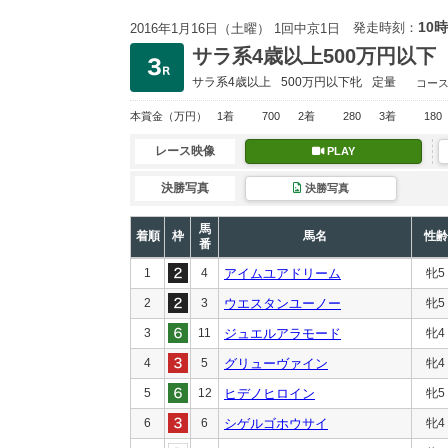
10時
発走時刻：
2016年1月16日（土曜） 1回中京1日
サラ系4歳以上500万円以下
サラ系4歳以上
500万円以下
牝
定量
コー
本賞金
（万円）
1着
700
2着
280
3着
180
レース映像
PLAY
決勝写真
決勝写真
馬
着順
枠
馬名
性齢
番
1
4
アイムユアドリーム
牝5
2
3
ウエスタンユーノー
牝5
3
11
ジュエルアラモード
牝4
4
5
グリューヴァイン
牝4
5
12
ヒデノヒロイン
牝5
6
6
シゲルゴホウサイ
牝4