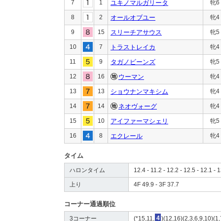
7
1
ユキノマルガリータ
牝6
8
2
オールオブユー
牝4
9
15
スリーチアサウス
牝5
10
7
トラストレイカ
牝4
11
9
タガノビーンズ
牝5
12
16
ウーマン
牝4
13
13
ショウナンマキシム
牝4
14
14
ネオヴォーグ
牝4
15
10
アイファーマシェリ
牝5
16
8
エクレール
牝4
タイム
ハロンタイム
12.4 - 11.2 - 12.2 - 12.5 - 12.1 - 
上り
4F 49.9 - 3F 37.7
コーナー通過順位
3コーナー
(*15,11,
4
)(12,16)(2,3,6,9,10)(1