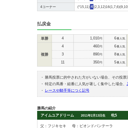
4コーナー
(*15,11)
4
(2,3,12)16(1,7,6)(9,1
払戻金
4
1,010
6
単勝
円
番人気
4
460
6
円
番人気
3
890
8
複勝
円
番人気
11
350
5
円
番人気
・
勝馬投票に的中された方がいない場合、その投票
・
特定の馬番・組番に人気が著しく集中した場合、
・
レースや騎手等につく記号
勝馬の紹介
アイムユアドリーム
牝5
2011年2月13日生
父：フジキセキ
母：ビオンドパンテーラ