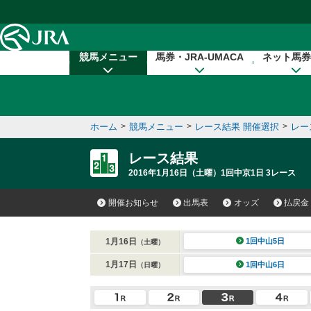
本文へ移動する
競馬メニュー
馬券・JRA-UMACA
ネット馬券
ホーム
>
競馬メニュー
>
レース結果 開催選択
>
レー
レース結果
2016年1月16日（土曜）1回中京1日 3レース
開催お知らせ
出馬表
オッズ
払戻金
1月16日
1回中山5日
（土曜）
1月17日
1回中山6日
（日曜）