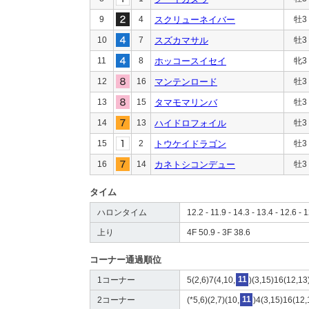
9
4
スクリューネイバー
牡3
10
7
スズカマサル
牡3
11
8
ホッコースイセイ
牝3
12
16
マンテンロード
牡3
13
15
タマモマリンバ
牡3
14
13
ハイドロフォイル
牡3
15
2
トウケイドラゴン
牡3
16
14
カネトシコンデュー
牡3
タイム
ハロンタイム
12.2 - 11.9 - 14.3 - 13.4 - 12.6 - 1
上り
4F 50.9 - 3F 38.6
コーナー通過順位
1コーナー
5(2,6)7(4,10,
11
)(3,15)16(12,13
2コーナー
(*5,6)(2,7)(10,
11
)4(3,15)16(12,