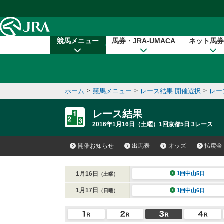
本文へ移動する
競馬メニュー
馬券・JRA-UMACA
ネット馬券
ホーム
>
競馬メニュー
>
レース結果 開催選択
>
レー
レース結果
2016年1月16日（土曜）1回京都5日 3レース
開催お知らせ
出馬表
オッズ
払戻金
1月16日
1回中山5日
（土曜）
1月17日
1回中山6日
（日曜）