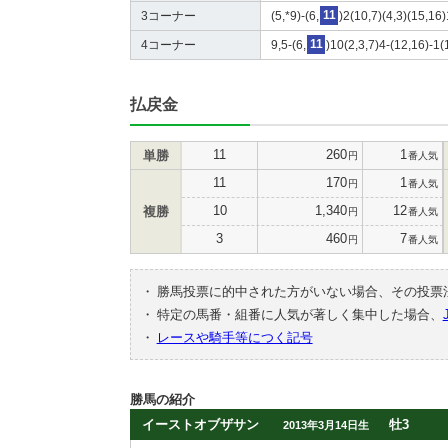
3コーナー
(5,*9)-(6,
11
)2(10,7)(4,3)(15,16
4コーナー
9,5-(6,
11
)10(2,3,7)4-(12,16)-1(
払戻金
11
260
1
単勝
円
番人気
11
170
1
円
番人気
10
1,340
12
複勝
円
番人気
3
460
7
円
番人気
・
勝馬投票に的中された方がいない場合、その投票
・
特定の馬番・組番に人気が著しく集中した場合、
・
レースや騎手等につく記号
勝馬の紹介
イーストオブザサン
牡3
2013年3月14日生