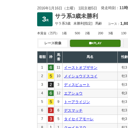
11時
発走時刻：
2016年1月16日（土曜） 1回京都5日
サラ系3歳未勝利
1,8
サラ系3歳
未勝利
[指定]
馬齢
コース：
本賞金
（万円）
1着
500
2着
200
3着
130
レース映像
PLAY
馬
着順
枠
馬名
性齢
番
1
11
イーストオブザサン
牡3
2
10
メイショウドスコイ
牡3
3
3
ディスピュート
牡3
4
12
エアショウ
牝3
5
9
トーアライジン
牡3
6
6
デスマッチ
牡3
7
5
タイセイアモーレ
牝3
8
1
クーイカヌウ
牡3