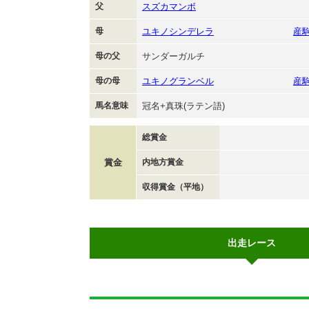
父
スズカマンボ
母
ユキノシンデレラ
産
母の父
サンダーガルチ
母の母
ユキノグランベル
産
馬名意味
冠名+真珠(ラテン語)
総賞金
賞金
内地方賞金
収得賞金（平地）
出走レース