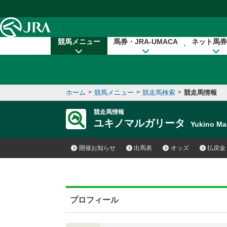
本文へ移動する
競馬メニュー
馬券・JRA-UMACA
ネット馬券
ホーム
>
競馬メニュー
>
競走馬検索
>
競走馬情報
競走馬情報
ユキノマルガリータ
Yukino M
開催お知らせ
出馬表
オッズ
払戻金
プロフィール