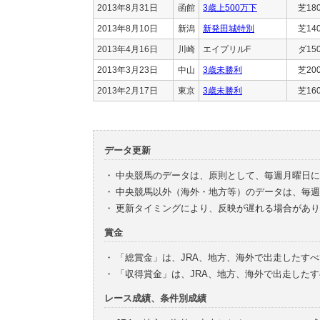
2013年8月31日
函館
3歳上500万下
芝18
2013年8月10日
新潟
新発田城特別
芝14
2013年4月16日
川崎
エイプリルF
ダ15
2013年3月23日
中山
3歳未勝利
芝20
2013年2月17日
東京
3歳未勝利
芝16
データ更新
・
中央競馬のデータは、原則として、毎週月曜日に
・
中央競馬以外（海外・地方等）のデータは、毎週
・
更新タイミングにより、反映が遅れる場合があり
賞金
・
「総賞金」は、JRA、地方、海外で出走したす
・
「収得賞金」は、JRA、地方、海外で出走した
レース成績、条件別成績