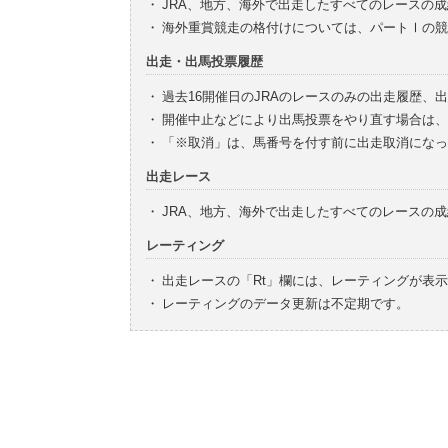
・
JRA、地方、海外で出走したすべてのレースの
・
海外重賞競走の格付けについては、パートⅠの競
出走・出馬投票履歴
・
過去16開催日のJRAのレースのみの出走履歴、
・
開催中止などにより出馬投票をやり直す場合は、
・
「※取消」は、馬番号を付す前に出走取消になっ
出走レース
・
JRA、地方、海外で出走したすべてのレースの
レーティング
・
出走レースの「Rt」欄には、レーティングが表
・
レーティングのデータ更新は不定期です。