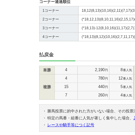
コーナー通過順位
1コーナー
18,12(8,13)(10,16)(2,11)(7,17)(3
2コーナー
(*18,12,13)(8,10,11,16)(2,15,17)(
3コーナー
(*18,13)-12(8,10,16)(11,17)(2,7)
4コーナー
(*18,13)(8,12)(10,16)(2,7,11,17)(
払戻金
4
2,190
8
単勝
円
番人気
4
780
12
円
番人気
15
440
5
複勝
円
番人気
7
260
4
円
番人気
・
勝馬投票に的中された方がいない場合、その投票
・
特定の馬番・組番に人気が著しく集中した場合、
・
レースや騎手等につく記号