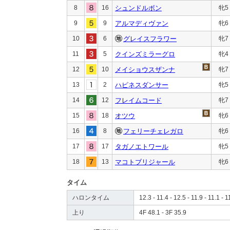
8
16
シュンドルボン
牝5
9
9
アルマディヴァン
牝6
10
6
グレイスフラワー
牝7
11
5
クインズミラーグロ
牝4
12
10
メイショウスザンナ
牝7
13
2
ハピネスダンサー
牝5
14
12
フレイムコード
牝7
15
18
オツウ
牝6
16
8
フェリーチェレガロ
牝6
17
17
タガノエトワール
牝5
18
13
マコトブリジャール
牝6
タイム
ハロンタイム
12.3 - 11.4 - 12.5 - 11.9 - 11.1 - 1
上り
4F 48.1 - 3F 35.9