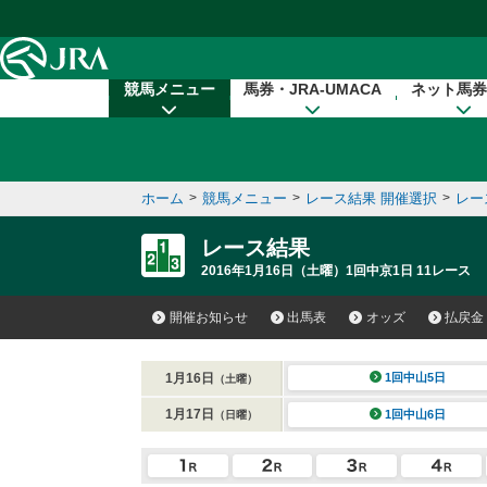
本文へ移動する
競馬メニュー
馬券・JRA-UMACA
ネット馬券
ホーム
>
競馬メニュー
>
レース結果 開催選択
>
レー
レース結果
2016年1月16日（土曜）1回中京1日 11レース
開催お知らせ
出馬表
オッズ
払戻金
1月16日
1回中山5日
（土曜）
1月17日
1回中山6日
（日曜）