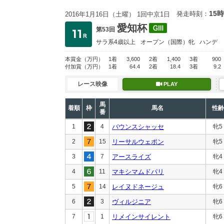
15時
発走時刻：
2016年1月16日（土曜） 1回中京1日
愛知杯
第53回
サラ系4歳以上
オープン
（国際）牝
ハンデ
本賞金
（万円）
1着
3,600
2着
1,400
3着
900
付加賞
（万円）
1着
64.4
2着
18.4
3着
9.2
レース映像
PLAY
馬
着順
枠
馬名
性齢
番
1
4
バウンスシャッセ
牝5
2
15
リーサルウェポン
牝5
3
7
アースライズ
牝4
4
11
マキシマムドパリ
牝4
5
14
レイヌドネージュ
牝6
6
3
ヴィルジニア
牝6
7
1
リメインサイレント
牝6