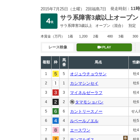
11時
発走時刻：
2015年7月25日（土曜） 2回福島7日
サラ系障害3歳以上オープン
サラ系障害3歳以上
オープン
（混合）
別定
本賞金
（万円）
1着
1,200
2着
480
3着
300
レース映像
PLAY
馬
着順
枠
馬名
性齢
番
1
5
オジュウチョウサン
牡4
2
1
カシマシンセイ
牡6
3
3
マイネルゼーラフ
牡4
4
2
タマモショパン
牡6
5
6
カントリースノー
せん
6
4
ルペールノエル
牡5
7
8
エースワン
牡4
8
7
サンマルボス
牡8