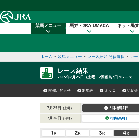
本文へ移動する
競馬メニュー
馬券・JRA-UMACA
ネット馬券
ホーム
>
競馬メニュー
>
レース結果 開催選択
>
レー
レース結果
2015年7月25日（土曜）2回福島7日 4レース
開催お知らせ
出馬表
オッズ
払戻金
7月25日
2回福島7日
（土曜）
7月26日
2回福島8日
（日曜）