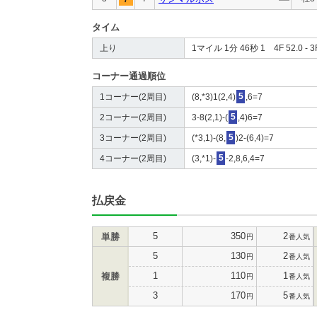
タイム
上り
1マイル 1分 46秒 1 4F 52.0 - 3F
コーナー通過順位
1コーナー(2周目)
(8,*3)1(2,4)
5
,6=7
2コーナー(2周目)
3-8(2,1)-(
5
,4)6=7
3コーナー(2周目)
(*3,1)-(8,
5
)2-(6,4)=7
4コーナー(2周目)
(3,*1)-
5
-2,8,6,4=7
払戻金
5
350
2
単勝
円
番人気
5
130
2
円
番人気
1
110
1
複勝
円
番人気
3
170
5
円
番人気