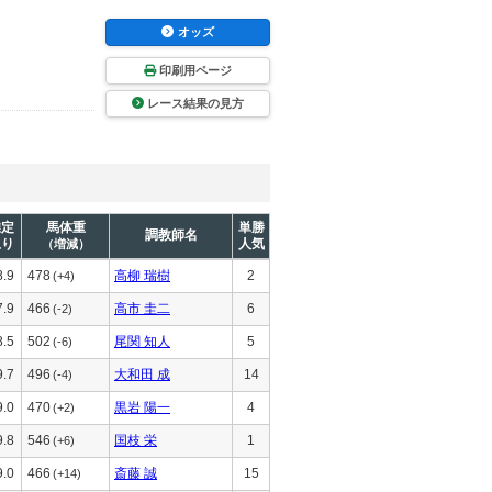
オッズ
印刷用ページ
レース結果の見方
推定
馬体重
単勝
調教師名
上り
人気
（増減）
8.9
478
高柳 瑞樹
2
(+4)
7.9
466
高市 圭二
6
(-2)
8.5
502
尾関 知人
5
(-6)
9.7
496
大和田 成
14
(-4)
9.0
470
黒岩 陽一
4
(+2)
9.8
546
国枝 栄
1
(+6)
9.0
466
斎藤 誠
15
(+14)