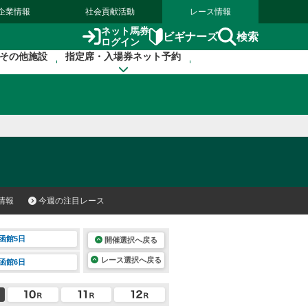
企業情報
社会貢献活動
レース情報
ネット馬券
検索
ビギナーズ
ログイン
その他施設
指定席・入場券ネット予約
情報
今週の注目レース
函館5日
開催選択へ戻る
レース選択へ戻る
函館6日