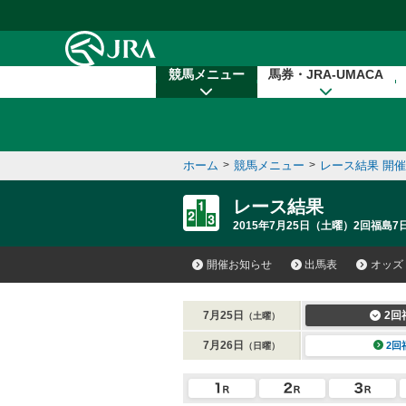
本文へ移動する
競馬メニュー
馬券・JRA-UMACA
ホーム
>
競馬メニュー
>
レース結果 開
レース結果
2015年7月25日（土曜）2回福島7
開催お知らせ
出馬表
オッズ
7月25日
2回
（土曜）
7月26日
2回
（日曜）