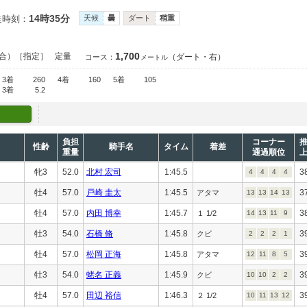
14時35分
走時刻：
天候
曇
ダート
稍重
1,700
合）［指定］
定量
（ダート・右）
コース：
メートル
3着
260
4着
160
5着
105
3着
5.2
負担
コーナー
性齢
騎手名
タイム
着差
重量
通過順位
牝3
52.0
北村 宏司
1:45.5
3
4
4
4
4
牡4
57.0
戸崎 圭太
1:45.5
3
アタマ
13
13
14
13
牡4
57.0
内田 博幸
1:45.7
3
１ 1/2
14
13
11
9
牡3
54.0
石橋 脩
1:45.8
3
クビ
2
2
2
1
牡4
57.0
松岡 正海
1:45.8
3
アタマ
12
11
8
5
牡3
54.0
蛯名 正義
1:45.9
3
クビ
10
10
2
2
牡4
57.0
田辺 裕信
1:46.3
3
２ 1/2
10
11
13
12