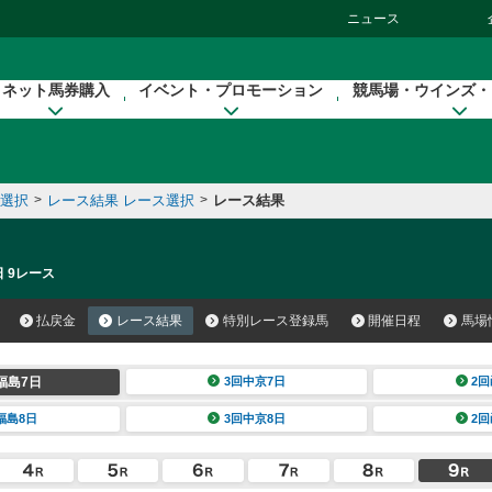
ニュース
ネット馬券購入
イベント・プロモーション
競馬場・ウインズ・
催選択
>
レース結果 レース選択
>
レース結果
日 9レース
払戻金
レース結果
特別レース登録馬
開催日程
馬場
福島7日
3回中京7日
2回
福島8日
3回中京8日
2回