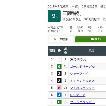
発
2015年7月25日（土曜） 2回福島7日
三陸特別
サラ系3歳以上
500万円以下
（混
本賞金
（万円）
1着
1,050
2着
420
付加賞
（万円）
1着
36.4
2着
10.4
レース映像
PLAY
馬
着順
枠
馬名
番
1
1
ラテラス
2
11
ゴールドリーガル
3
3
シャークベイ
4
2
トミケンキルカス
5
15
マイネルボルソー
6
7
レレマーマ
7
10
ブラックジャガー