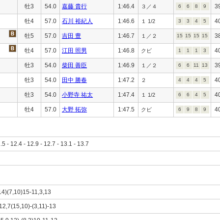
牡3
54.0
嘉藤 貴行
1:46.4
3
３／４
6
6
8
9
牡4
57.0
石川 裕紀人
1:46.6
4
１ 1/2
3
3
4
5
牡5
57.0
吉田 豊
1:46.7
3
１／２
15
15
15
15
牡4
57.0
江田 照男
1:46.8
4
クビ
1
1
1
3
牡3
54.0
柴田 善臣
1:46.9
3
１／２
6
6
11
13
牡3
54.0
田中 勝春
1:47.2
4
２
4
4
4
5
牡3
54.0
小野寺 祐太
1:47.4
4
１ 1/2
6
6
4
5
牡4
57.0
大野 拓弥
1:47.5
4
クビ
6
9
8
9
1.5 - 12.4 - 12.9 - 12.7 - 13.1 - 13.7
,14)(7,10)15-11,3,13
)12,7(15,10)-(3,11)-13