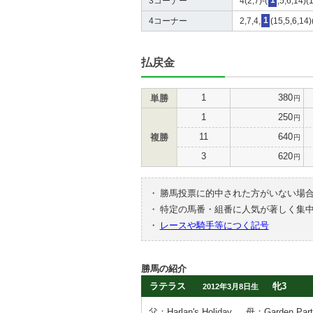
3コーナー
4(2,7)-(
1
,5,6,14)(
4コーナー
2,7,4,
1
(15,5,6,14)
払戻金
1
380
単勝
円
1
250
円
11
640
複勝
円
3
620
円
・
勝馬投票に的中された方がいない場
・
特定の馬番・組番に人気が著しく集
・
レースや騎手等につく記号
勝馬の紹介
ラテラス
牝3
2012年3月8日生
父：Harlan's Holiday
母：Garden Part