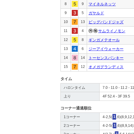
8
9
マイネルネッツ
9
5
ガヤルド
10
13
ビッグバンドジャズ
11
4
サムライノモン
12
8
ギンガメテオール
13
6
ジーアイウォーカー
14
14
トーセンスパンキー
15
12
オメガグランディス
タイム
ハロンタイム
7.0 - 11.0 - 11.2 - 1
上り
4F 52.4 - 3F 39.5
コーナー通過順位
1コーナー
4-2,5(
1
,6)(8,9,12
2コーナー
4-2-5(
1
,6)(8,9,14