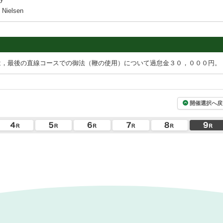
Nielsen
は，最後の直線コースでの御法（鞭の使用）について過怠金３０，０００円。
開催選択へ戻