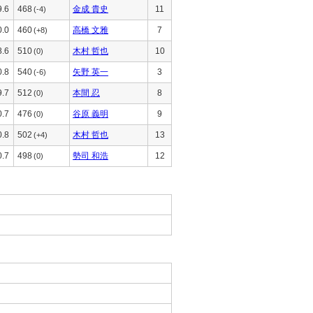
9.6
468
金成 貴史
11
(-4)
0.0
460
高橋 文雅
7
(+8)
8.6
510
木村 哲也
10
(0)
0.8
540
矢野 英一
3
(-6)
9.7
512
本間 忍
8
(0)
0.7
476
谷原 義明
9
(0)
0.8
502
木村 哲也
13
(+4)
0.7
498
勢司 和浩
12
(0)