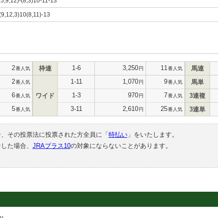
15,9,12)-(8,3)10-11-13
(9,12,3)10(8,11)-13
2
1-6
3,250
11
枠連
馬連
番人気
円
番人気
2
1-11
1,070
9
馬単
番人気
円
番人気
6
1-3
970
7
ワイド
3連複
番人気
円
番人気
5
3-11
2,610
25
3連単
番人気
円
番人気
合、その投票法に投票された方全員に「
特払い
」をいたします。
中した場合、
JRAプラス10
の対象にならないことがあります。
y