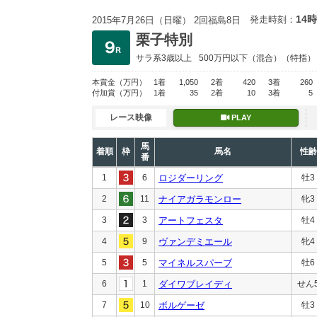
14時
発走時刻：
2015年7月26日（日曜） 2回福島8日
栗子特別
サラ系3歳以上
500万円以下
（混合）（特指）
本賞金
（万円）
1着
1,050
2着
420
3着
260
付加賞
（万円）
1着
35
2着
10
3着
5
レース映像
PLAY
馬
着順
枠
馬名
性齢
番
1
6
ロジダーリング
牡3
2
11
ナイアガラモンロー
牝3
3
3
アートフェスタ
牡4
4
9
ヴァンデミエール
牝4
5
5
マイネルスパーブ
牡6
6
1
ダイワブレイディ
せん
7
10
ボルゲーゼ
牡3