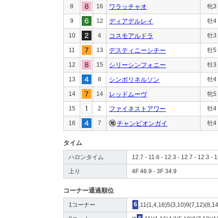
8
16
ワラッチャオ
牝3
9
12
ディアデルレイ
牡4
10
4
コスモアルドラ
牡3
11
13
デスティニーシチー
牡5
12
15
シリーシンフォニー
牡3
13
8
シンボリネルソン
牡4
14
14
レッドムーヴ
牝5
15
2
ファイネストアワー
牡4
16
7
チャンピオンガイ
牡4
タイム
ハロンタイム
12.7 - 11.6 - 12.3 - 12.7 - 12.3 - 1
上り
4F 46.9 - 3F 34.9
コーナー通過順位
1コーナー
6
,11(1,4,16)5(3,10)9(7,12)(8,1