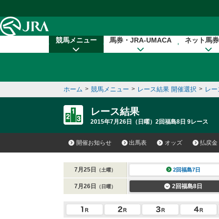
本文へ移動する
競馬メニュー
馬券・JRA-UMACA
ネット馬券
ホーム
>
競馬メニュー
>
レース結果 開催選択
>
レー
レース結果
2015年7月26日（日曜）2回福島8日 9レース
開催お知らせ
出馬表
オッズ
払戻金
7月25日
2回福島7日
（土曜）
7月26日
2回福島8日
（日曜）