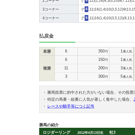
2コーナー
(*
6
,11)(1,16)4,3(5,10)9(7,12)(1
3コーナー
(*
6
,11)16(1,4)10(3,5,12)9(13,1
4コーナー
(*
6
,11)16(1,4)10(3,5,12)(9,13,1
払戻金
6
350
1
単勝
円
番人気
6
150
1
円
番人気
11
200
3
複勝
円
番人気
3
300
5
円
番人気
・
勝馬投票に的中された方がいない場合、その投票
・
特定の馬番・組番に人気が著しく集中した場合、
・
レースや騎手等につく記号
勝馬の紹介
ロジダーリング
牡3
2012年4月13日生