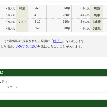
2
4-7
890
6
枠連
馬連
番人気
円
番人気
3
4-10
280
4
馬単
番人気
円
番人気
4
3-10
310
5
ワイド
3連複
番人気
円
番人気
2
3-4
310
6
3連単
番人気
円
番人気
合、その投票法に投票された方全員に「
特払い
」をいたします。
中した場合、
JRAプラス10
の対象にならないことがあります。
牝2
ニティ
ヴューファーム