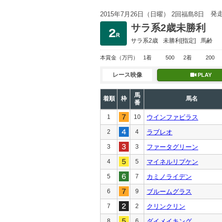
発
2015年7月26日（日曜） 2回福島8日
サラ系2歳未勝利
サラ系2歳
未勝利
[指定]
馬齢
本賞金
（万円）
1着
500
2着
200
レース映像
PLAY
馬
着順
枠
馬名
番
1
10
ウインファビラス
2
4
ラブレオ
3
3
ファータグリーン
4
5
マイネルリプケン
5
7
カミノライデン
6
9
ブルームグラス
7
2
クリンクリン
8
6
ダイメイキング