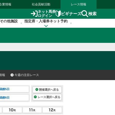
企業情報
社会貢献活動
レース情報
ネット馬券
検索
ビギナーズ
ログイン
その他施設
指定席・入場券ネット予約
情報
今週の注目レース
函館5日
開催選択へ戻る
レース選択へ戻る
函館6日