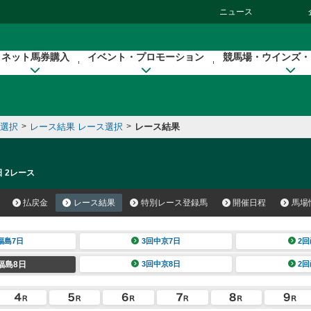
ニュース
ネット馬券購入
イベント・プロモーション
競馬場・ウインズ・
催選択
>
レース結果 レース選択
>
レース結果
日 2レース
払戻金
レース結果
特別レース登録馬
開催日程
馬場
福島7日
3回中京7日
2回
福島8日
3回中京8日
2回