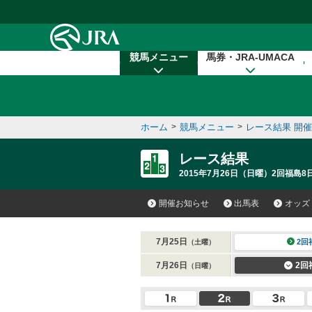
本文へ移動する
競馬メニュー
馬券・JRA-UMACA
ホーム
>
競馬メニュー
>
レース結果 開
レース結果
2015年7月26日（日曜）2回福島8
開催お知らせ
出馬表
オッズ
7月25日
2回
（土曜）
7月26日
2回
（日曜）