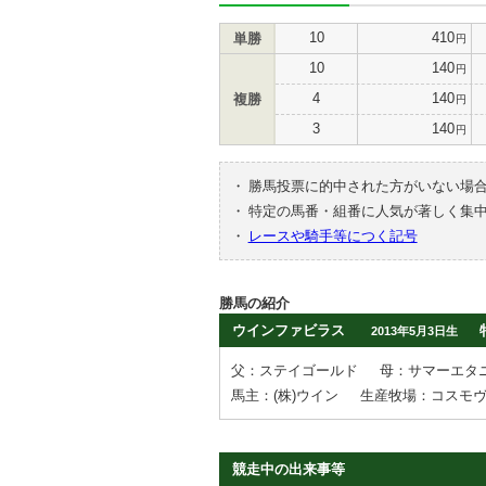
10
410
単勝
円
10
140
円
4
140
複勝
円
3
140
円
・
勝馬投票に的中された方がいない場
・
特定の馬番・組番に人気が著しく集
・
レースや騎手等につく記号
勝馬の紹介
ウインファビラス
2013年5月3日生
父：ステイゴールド
母：サマーエタ
馬主：(株)ウイン
生産牧場：コスモ
競走中の出来事等