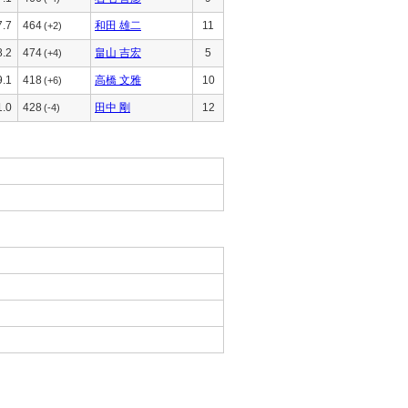
7.7
464
和田 雄二
11
(+2)
8.2
474
畠山 吉宏
5
(+4)
9.1
418
高橋 文雅
10
(+6)
1.0
428
田中 剛
12
(-4)