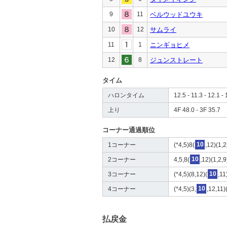
9
11
ベルウッドユウキ
10
12
サムライ
11
1
ニンギョヒメ
12
8
ジュンストレート
タイム
ハロンタイム
12.5 - 11.3 - 12.1 - 
上り
4F 48.0 - 3F 35.7
コーナー通過順位
1コーナー
(*4,5)8(
10
,12)(1,2
2コーナー
4,5,8(
10
,12)(1,2,9
3コーナー
(*4,5)(8,12)(
10
,11
4コーナー
(*4,5)(3,
10
,12,11)
払戻金