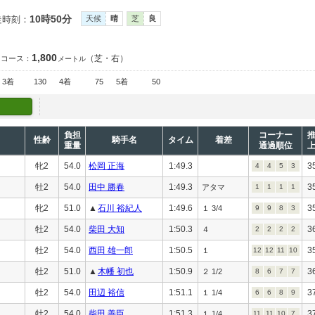
10時50分
走時刻：
天候
晴
芝
良
1,800
（芝・右）
コース：
メートル
3着
130
4着
75
5着
50
負担
コーナー
性齢
騎手名
タイム
着差
重量
通過順位
牝2
54.0
松岡 正海
1:49.3
3
4
4
5
3
牡2
54.0
田中 勝春
1:49.3
3
アタマ
1
1
1
1
牝2
51.0
▲
石川 裕紀人
1:49.6
3
１ 3/4
9
9
8
3
牡2
54.0
柴田 大知
1:50.3
3
４
2
2
2
2
牡2
54.0
西田 雄一郎
1:50.5
3
１
12
12
11
10
牡2
51.0
▲
木幡 初也
1:50.9
3
２ 1/2
8
6
7
7
牡2
54.0
田辺 裕信
1:51.1
3
１ 1/4
6
6
8
9
牡2
54.0
柴田 善臣
1:51.3
3
１ 1/4
11
11
10
7