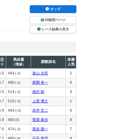
オッズ
印刷用ページ
レース結果の見方
推定
馬体重
単勝
調教師名
上り
人気
（増減）
5.5
444
畠山 吉宏
2
(-2)
5.7
490
新開 幸一
4
(-2)
5.5
414
相沢 郁
3
(-2)
6.7
510
上原 博之
1
(-4)
5.9
444
高市 圭二
6
(+2)
6.9
480
菅原 泰夫
8
(0)
7.0
474
黒岩 陽一
7
(-2)
7.1
466
石毛 善彦
9
(-4)