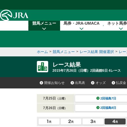
本文へ移動する
競馬メニュー
馬券・JRA-UMACA
ネット馬券
ホーム
>
競馬メニュー
>
レース結果 開催選択
>
レー
レース結果
2015年7月26日（日曜）2回函館6日 4レース
開催お知らせ
出馬表
オッズ
払戻金
7月25日
2回福島7日
（土曜）
7月26日
2回福島8日
（日曜）