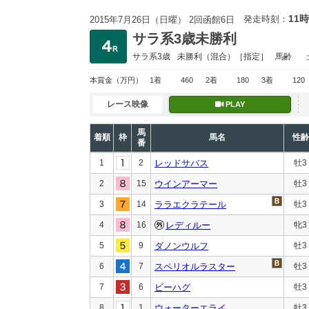
11時
発走時刻：
2015年7月26日（日曜） 2回函館6日
サラ系3歳未勝利
サラ系3歳
未勝利
（混合）［指定］
馬齢
本賞金
（万円）
1着
460
2着
180
3着
120
レース映像
PLAY
馬
着順
枠
馬名
性齢
番
1
2
レッドサバス
牡3
2
15
ウインアーマー
牡3
3
14
ララエクラテール
牡3
4
16
レディルー
牝3
5
9
ダノンウルフ
牡3
6
7
スペリオルラスター
牡3
7
6
ビーハグ
牡3
8
1
ウォーターエライ
牡3