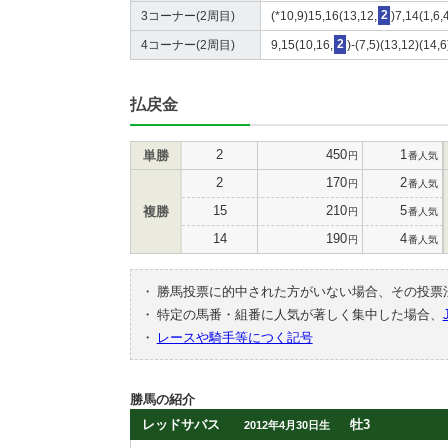
3コーナー(2周目)
(*10,9)15,16(13,12,
2
)7,14(1,6,
4コーナー(2周目)
9,15(10,16,
2
)-(7,5)(13,12)(14,6
払戻金
2
450
1
単勝
円
番人気
2
170
2
円
番人気
15
210
5
複勝
円
番人気
14
190
4
円
番人気
・
勝馬投票に的中された方がいない場合、その投票
・
特定の馬番・組番に人気が著しく集中した場合、
・
レースや騎手等につく記号
勝馬の紹介
レッドサバス
牡3
2012年4月30日生