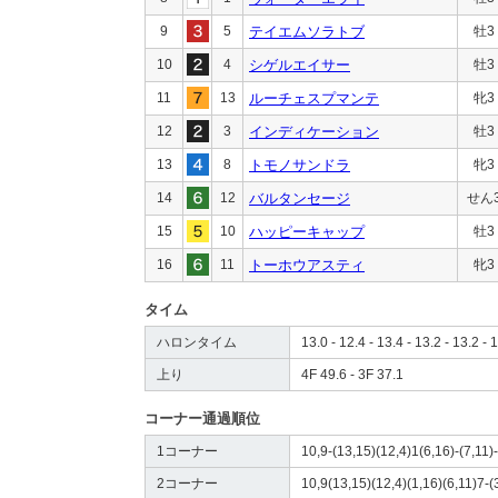
9
5
テイエムソラトブ
牡3
10
4
シゲルエイサー
牡3
11
13
ルーチェスプマンテ
牝3
12
3
インディケーション
牡3
13
8
トモノサンドラ
牝3
14
12
バルタンセージ
せん
15
10
ハッピーキャップ
牡3
16
11
トーホウアスティ
牝3
タイム
ハロンタイム
13.0 - 12.4 - 13.4 - 13.2 - 13.2 - 1
上り
4F 49.6 - 3F 37.1
コーナー通過順位
1コーナー
10,9-(13,15)(12,4)1(6,16)-(7,11)-
2コーナー
10,9(13,15)(12,4)(1,16)(6,11)7-(