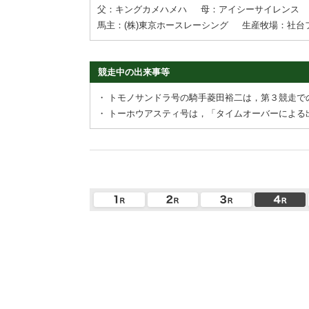
父：キングカメハメハ
母：アイシーサイレンス
馬主：(株)東京ホースレーシング
生産牧場：社台
競走中の出来事等
・
トモノサンドラ号の騎手菱田裕二は，第３競走で
・
トーホウアスティ号は，「タイムオーバーによる