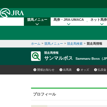
本文へ移動する
競馬メニュー
馬券・JRA-UMACA
ネット馬券
ホーム
>
競馬メニュー
>
競走馬検索
>
競走馬情報
競走馬情報
サンマルボス
Sammaru Boss（J
開催お知らせ
出馬表
オッズ
払戻金
プロフィール