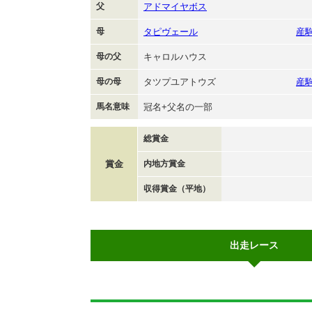
父
アドマイヤボス
母
タピヴェール
産
母の父
キャロルハウス
母の母
タツプユアトウズ
産
馬名意味
冠名+父名の一部
総賞金
賞金
内地方賞金
収得賞金（平地）
出走レース