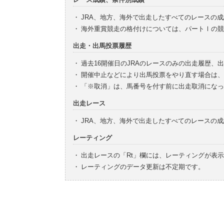
・
JRA、地方、海外で出走したすべてのレースの
・
海外重賞競走の格付けについては、パートⅠの競
出走・出馬投票履歴
・
過去16開催日のJRAのレースのみの出走履歴、
・
開催中止などにより出馬投票をやり直す場合は、
・
「※取消」は、馬番号を付す前に出走取消になっ
出走レース
・
JRA、地方、海外で出走したすべてのレースの
レーティング
・
出走レースの「Rt」欄には、レーティングが表
・
レーティングのデータ更新は不定期です。