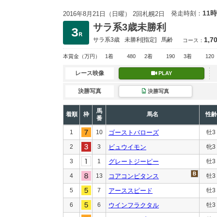
11時
発走時刻：
2016年8月21日（日曜） 2回札幌2日
サラ系3歳未勝利
1,7
サラ系3歳
未勝利
[指定]
馬齢
コース：
本賞金
（万円）
1着
480
2着
190
3着
120
レース映像
PLAY
決勝写真
決勝写真
馬
着順
枠
馬名
性齢
番
1
10
ゴーストバローズ
牡3
2
3
ビュウイモン
牝3
3
1
グレートジーピー
牡3
4
13
コアコンピタンス
牡3
5
7
アーススピード
牡3
6
6
ウインフラクタル
牡3