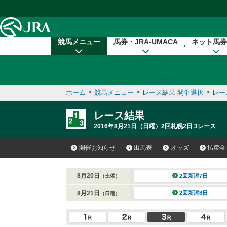
本文へ移動する
競馬メニュー
馬券・JRA-UMACA
ネット馬券
ホーム
>
競馬メニュー
>
レース結果 開催選択
>
レー
レース結果
2016年8月21日（日曜）2回札幌2日 3レース
開催お知らせ
出馬表
オッズ
払戻金
8月20日
2回新潟7日
（土曜）
8月21日
2回新潟8日
（日曜）