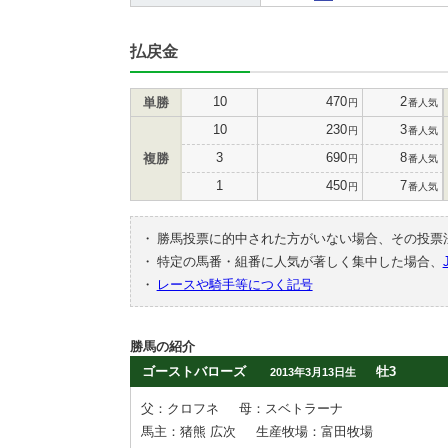
払戻金
10
470
2
単勝
円
番人気
10
230
3
円
番人気
3
690
8
複勝
円
番人気
1
450
7
円
番人気
・
勝馬投票に的中された方がいない場合、その投票
・
特定の馬番・組番に人気が著しく集中した場合、
・
レースや騎手等につく記号
勝馬の紹介
ゴーストバローズ
牡3
2013年3月13日生
父：クロフネ
母：スベトラーナ
馬主：猪熊 広次
生産牧場：富田牧場