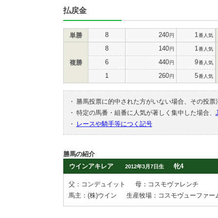
払戻金
8
240
1
単勝
円
番人気
8
140
1
円
番人気
6
440
9
複勝
円
番人気
1
260
5
円
番人気
・
勝馬投票に的中された方がいない場合、その投票
・
特定の馬番・組番に人気が著しく集中した場合、
・
レースや騎手等につく記号
勝馬の紹介
ウインアキレア
牝4
2012年3月7日生
父：コンデュイット
母：コスモヴァレンチ
馬主：(株)ウイン
生産牧場：コスモヴューファー