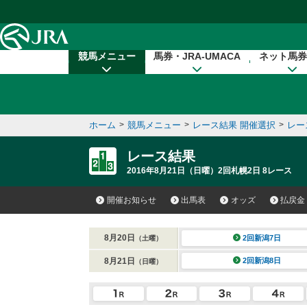
本文へ移動する
競馬メニュー
馬券・JRA-UMACA
ネット馬券
ホーム
>
競馬メニュー
>
レース結果 開催選択
>
レー
レース結果
2016年8月21日（日曜）2回札幌2日 8レース
開催お知らせ
出馬表
オッズ
払戻金
8月20日
2回新潟7日
（土曜）
8月21日
2回新潟8日
（日曜）