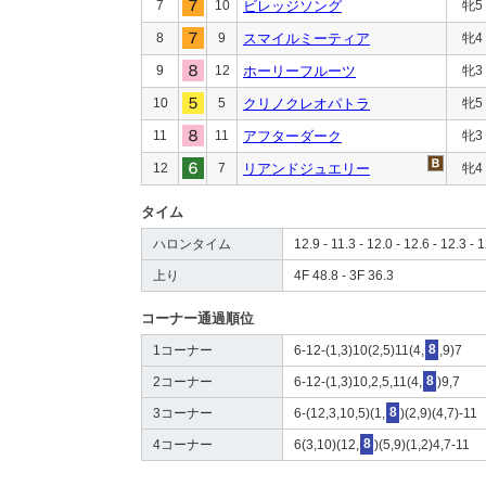
7
10
ビレッジソング
牝5
8
9
スマイルミーティア
牝4
9
12
ホーリーフルーツ
牝3
10
5
クリノクレオパトラ
牝5
11
11
アフターダーク
牝3
12
7
リアンドジュエリー
牝4
タイム
ハロンタイム
12.9 - 11.3 - 12.0 - 12.6 - 12.3 - 1
上り
4F 48.8 - 3F 36.3
コーナー通過順位
1コーナー
6-12-(1,3)10(2,5)11(4,
8
,9)7
2コーナー
6-12-(1,3)10,2,5,11(4,
8
)9,7
3コーナー
6-(12,3,10,5)(1,
8
)(2,9)(4,7)-11
4コーナー
6(3,10)(12,
8
)(5,9)(1,2)4,7-11