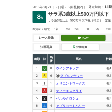
14時
発走時刻：
2016年8月21日（日曜） 2回札幌2日
サラ系3歳以上500万円以下
サラ系3歳以上
500万円以下
牝［指定］
定量
本賞金
（万円）
1着
750
2着
300
3着
190
レース映像
PLAY
決勝写真
決勝写真
馬
着順
枠
馬名
性齢
番
1
8
ウインアキレア
牝4
2
6
ダブルフラワー
牝4
3
1
オリエントワークス
牝3
4
3
ティーエスクライ
牝4
5
2
ペルルクロシュ
牝3
6
4
アプリコットベリー
牝4