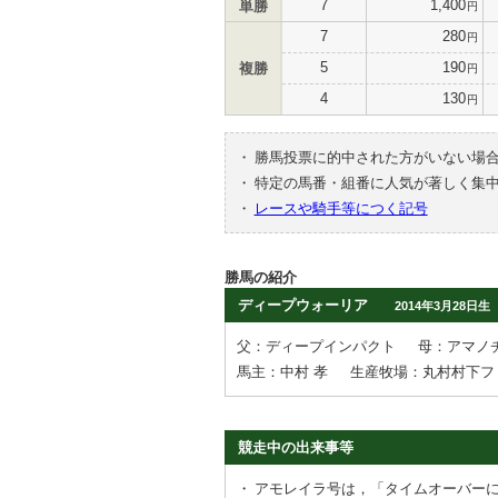
7
1,400
単勝
円
7
280
円
5
190
複勝
円
4
130
円
・
勝馬投票に的中された方がいない場
・
特定の馬番・組番に人気が著しく集
・
レースや騎手等につく記号
勝馬の紹介
ディープウォーリア
2014年3月28日生
父：ディープインパクト
母：アマノ
馬主：中村 孝
生産牧場：丸村村下フ
競走中の出来事等
・
アモレイラ号は，「タイムオーバー