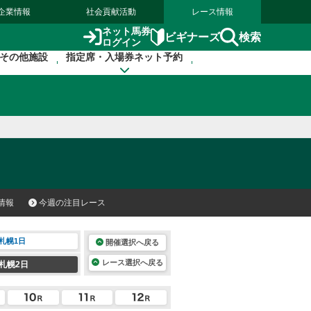
企業情報
社会貢献活動
レース情報
ネット馬券
検索
ビギナーズ
ログイン
その他施設
指定席・入場券ネット予約
情報
今週の注目レース
札幌1日
開催選択へ戻る
レース選択へ戻る
札幌2日