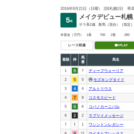
発
2016年8月21日（日曜） 2回札幌2日
メイクデビュー札幌
サラ系2歳
新馬
（混合）［指定
本賞金
（万円）
1着
700
2着
280
レース映像
PLAY
馬
着順
枠
馬名
番
1
7
ディープウォーリア
2
5
モズキングタイド
3
4
アルトリウス
4
8
コスモスピード
5
6
コパノカーニバル
6
2
ラブリイメッセージ
7
1
ワシントンレガシー
8
11
マイネルアレックス