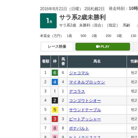
10時
発走時刻：
2016年8月21日（日曜） 2回札幌2日
サラ系2歳未勝利
サラ系2歳
未勝利
（混合）［指定］
馬齢
本賞金
（万円）
1着
500
2着
200
3着
130
レース映像
PLAY
馬
着順
枠
馬名
性齢
番
1
6
ジャコマル
牡2
2
4
マイネルブロッケン
牡2
3
1
デコラス
牝2
4
2
コンゴウトシオー
牡2
5
5
サウンドテーブル
牡2
6
3
ビートアッシャー
牡2
7
8
ボナパルト
牡2
8
9
ヒミノクリスエス
牡2