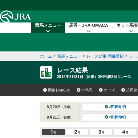
本文へ移動する
競馬メニュー
馬券・JRA-UMACA
ネット馬券
ホーム
>
競馬メニュー
>
レース結果 開催選択
>
レー
レース結果
2016年8月21日（日曜）2回札幌2日 1レース
開催お知らせ
出馬表
オッズ
払戻金
8月20日
2回新潟7日
（土曜）
8月21日
2回新潟8日
（日曜）