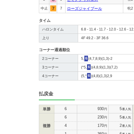
中止
7
ローズジャイプール
牝2
タイム
ハロンタイム
6.8 - 11.4 - 11.7 - 12.0 - 12.6 - 12
上り
4F 49.2 - 3F 36.6
コーナー通過順位
2コーナー
5,
6
(4,7,8,9)(1,3)-2
3コーナー
(*5,
6
)(4,8,9)(1,3)(7,2)
4コーナー
(5,*
6
)(4,8)(1,3)2,9
払戻金
6
930
5
単勝
円
番人気
6
230
5
円
番人気
4
170
2
複勝
円
番人気
1
360
6