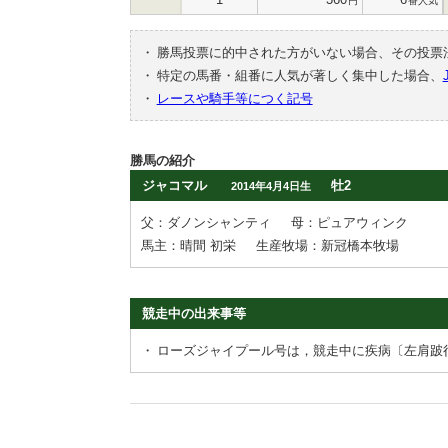
円
番人気
・
勝馬投票に的中された方がいない場合、その投票
・
特定の馬番・組番に人気が著しく集中した場合、
・
レースや騎手等につく記号
勝馬の紹介
ジャコマル
牡2
2014年4月4日生
父：ダノンシャンティ
母：ピュアウィンク
馬主：晴間 初栄
生産牧場：新冠橋本牧場
競走中の出来事等
・
ローズジャイプール号は，競走中に疾病〔左肩跛