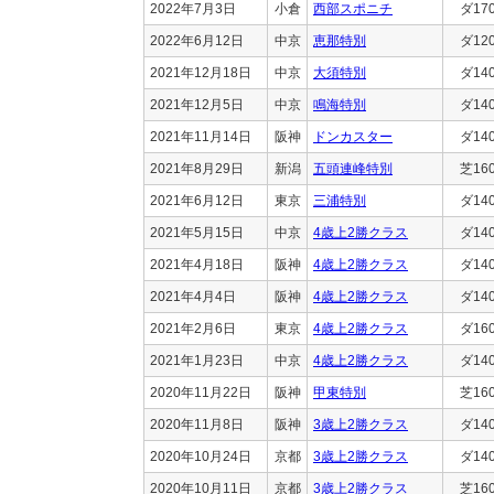
2022年7月3日
小倉
西部スポニチ
ダ17
2022年6月12日
中京
恵那特別
ダ12
2021年12月18日
中京
大須特別
ダ14
2021年12月5日
中京
鳴海特別
ダ14
2021年11月14日
阪神
ドンカスター
ダ14
2021年8月29日
新潟
五頭連峰特別
芝16
2021年6月12日
東京
三浦特別
ダ14
2021年5月15日
中京
4歳上2勝クラス
ダ14
2021年4月18日
阪神
4歳上2勝クラス
ダ14
2021年4月4日
阪神
4歳上2勝クラス
ダ14
2021年2月6日
東京
4歳上2勝クラス
ダ16
2021年1月23日
中京
4歳上2勝クラス
ダ14
2020年11月22日
阪神
甲東特別
芝16
2020年11月8日
阪神
3歳上2勝クラス
ダ14
2020年10月24日
京都
3歳上2勝クラス
ダ14
2020年10月11日
京都
3歳上2勝クラス
芝16