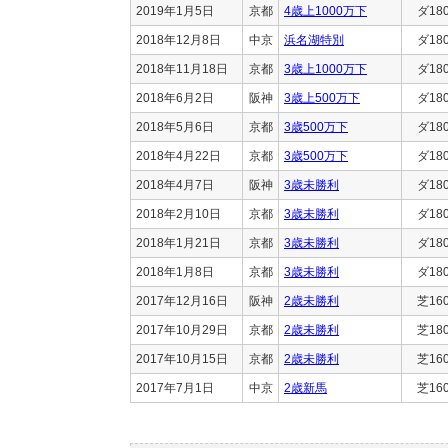
2019年1月5日
京都
4歳上1000万下
ダ18
2018年12月8日
中京
浜名湖特別
ダ18
2018年11月18日
京都
3歳上1000万下
ダ18
2018年6月2日
阪神
3歳上500万下
ダ18
2018年5月6日
京都
3歳500万下
ダ18
2018年4月22日
京都
3歳500万下
ダ18
2018年4月7日
阪神
3歳未勝利
ダ18
2018年2月10日
京都
3歳未勝利
ダ18
2018年1月21日
京都
3歳未勝利
ダ18
2018年1月8日
京都
3歳未勝利
ダ18
2017年12月16日
阪神
2歳未勝利
芝16
2017年10月29日
京都
2歳未勝利
芝18
2017年10月15日
京都
2歳未勝利
芝16
2017年7月1日
中京
2歳新馬
芝16