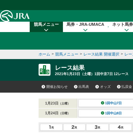
本文へ移動する
競馬メニュー
馬券・JRA-UMACA
ネット馬券
ホーム
>
競馬メニュー
>
レース結果 開催選択
>
レー
レース結果
2021年1月23日（土曜）1回中京7日 12レース
開催お知らせ
出馬表
オッズ
払戻金
1月23日
1回中山7日
（土曜）
1月24日
1回中山8日
（日曜）