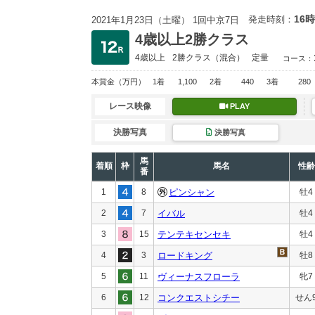
16時
発走時刻：
2021年1月23日（土曜） 1回中京7日
4歳以上2勝クラス
4歳以上
2勝クラス
（混合）
定量
コース：
本賞金
（万円）
1着
1,100
2着
440
3着
280
レース映像
PLAY
決勝写真
決勝写真
馬
着順
枠
馬名
性齢
番
1
8
ピンシャン
牡4
2
7
イバル
牡4
3
15
テンテキセンセキ
牡4
4
3
ロードキング
牡8
5
11
ヴィーナスフローラ
牝7
6
12
コンクエストシチー
せん