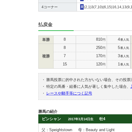
4コーナー
8
(2,1)3(7,10)(6,15)16,14,13(9,
払戻金
8
810
4
単勝
円
番人気
8
250
5
円
番人気
7
170
3
複勝
円
番人気
15
120
1
円
番人気
・
勝馬投票に的中された方がいない場合、その投票
・
特定の馬番・組番に人気が著しく集中した場合、
・
レースや騎手等につく記号
勝馬の紹介
ピンシャン
牡4
2017年3月14日生
父：Speightstown
母：Beauty and Light