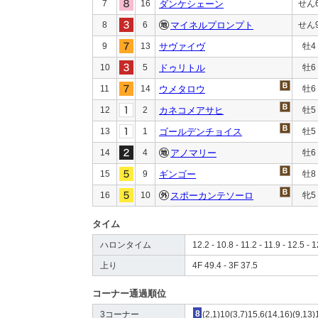
7
16
ダンケシェーン
せん
8
6
マイネルプロンプト
せん
9
13
サヴァイヴ
牡4
10
5
ドゥリトル
牡6
11
14
ウメタロウ
牡6
12
2
カネコメアサヒ
牡5
13
1
ゴールデンチョイス
牡5
14
4
アノマリー
牡6
15
9
ギンゴー
牡8
16
10
スポーカンテソーロ
牝5
タイム
ハロンタイム
12.2 - 10.8 - 11.2 - 11.9 - 12.5 - 1
上り
4F 49.4 - 3F 37.5
コーナー通過順位
3コーナー
8
(2,1)10(3,7)15,6(14,16)(9,13)