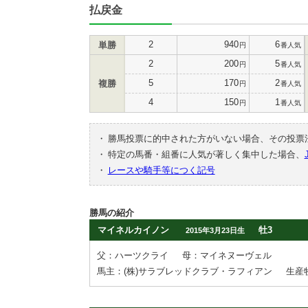
払戻金
2
940
6
単勝
円
番人気
2
200
5
円
番人気
5
170
2
複勝
円
番人気
4
150
1
円
番人気
・
勝馬投票に的中された方がいない場合、その投票
・
特定の馬番・組番に人気が著しく集中した場合、
・
レースや騎手等につく記号
勝馬の紹介
マイネルカイノン
牡3
2015年3月23日生
父：ハーツクライ
母：マイネヌーヴェル
馬主：(株)サラブレッドクラブ・ラフィアン
生産