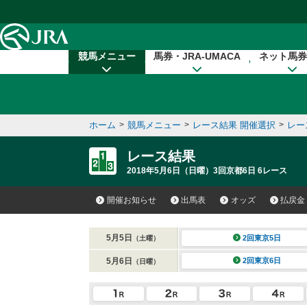
本文へ移動する
競馬メニュー
馬券・JRA-UMACA
ネット馬券
ホーム
>
競馬メニュー
>
レース結果 開催選択
>
レー
レース結果
2018年5月6日（日曜）3回京都6日 6レース
開催お知らせ
出馬表
オッズ
払戻金
5月5日
2回東京5日
（土曜）
5月6日
2回東京6日
（日曜）