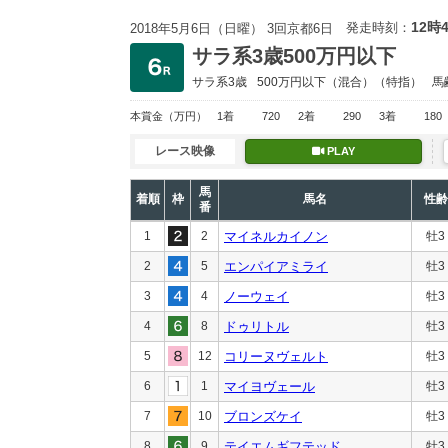
12時
発走時刻：
2018年5月6日（日曜） 3回京都6日
サラ系3歳500万円以下
サラ系3歳
500万円以下
（混合）（特指）
馬
本賞金
（万円）
1着
720
2着
290
3着
180
レース映像
PLAY
馬
着順
枠
馬名
性齢
番
1
2
マイネルカイノン
牡3
2
5
エンパイアミライ
牡3
3
4
ノーウェイ
牡3
4
8
ドゥリトル
牡3
5
12
コリーヌヴェルト
牡3
6
1
マイヨヴェール
牡3
7
10
ブロンズケイ
牡3
8
9
テイエムギフテッド
牡3