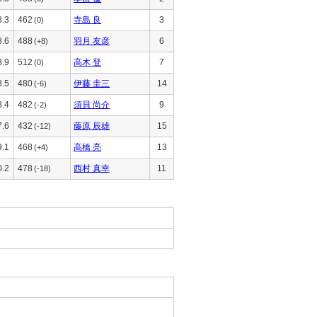
8.3
462
寺島 良
3
(0)
8.6
488
羽月 友彦
6
(+8)
8.9
512
高木 登
7
(0)
8.5
480
伊藤 圭三
14
(-6)
8.4
482
須貝 尚介
9
(-2)
7.6
432
藤原 辰雄
15
(-12)
9.1
468
高橋 亮
13
(+4)
0.2
478
西村 真幸
11
(-18)