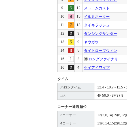
9
12
ストームガスト
10
15
イルミネーター
11
13
タイキラッシュ
12
3
ダンシングサンダー
13
9
ヤウガウ
14
5
タイトロープウィン
15
2
ロングファイナリー
16
4
ケイアイワイプ
タイム
ハロンタイム
12.4 - 10.7 - 11.5 - 
上り
4F 50.0 - 3F 37.8
コーナー通過順位
3コーナー
13(2,6,14)15(8,12)(
4コーナー
13(6,14,15)2(8,12)(