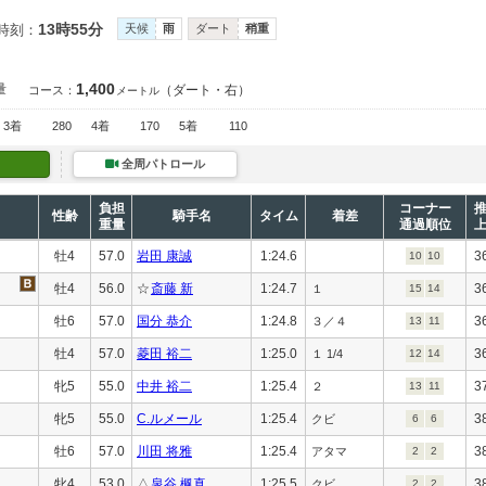
13時55分
時刻：
天候
雨
ダート
稍重
1,400
量
（ダート・右）
コース：
メートル
3着
280
4着
170
5着
110
全周パトロール
負担
コーナー
性齢
騎手名
タイム
着差
重量
通過順位
牡4
57.0
岩田 康誠
1:24.6
3
10
10
牡4
56.0
☆
斎藤 新
1:24.7
3
１
15
14
牡6
57.0
国分 恭介
1:24.8
3
３／４
13
11
牡4
57.0
菱田 裕二
1:25.0
3
１ 1/4
12
14
牝5
55.0
中井 裕二
1:25.4
3
２
13
11
牝5
55.0
C.ルメール
1:25.4
3
クビ
6
6
牡6
57.0
川田 将雅
1:25.4
3
アタマ
2
2
牝4
53.0
△
泉谷 楓真
1:25.5
3
クビ
2
2