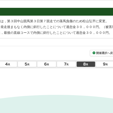
弥は，第３回中山競馬第３日第７競走での落馬負傷のため松山弘平に変更。
，発走後まもなく内側に斜行したことについて過怠金３０，０００円。（被害
は，最後の直線コースで内側に斜行したことについて過怠金３０，０００円。
開催選択へ戻