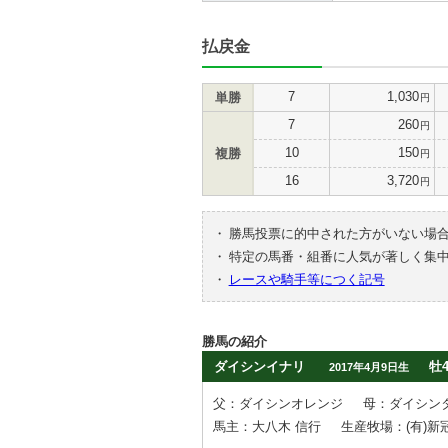
払戻金
7
1,030
単勝
円
7
260
円
10
150
複勝
円
16
3,720
円
・
勝馬投票に的中された方がいない場
・
特定の馬番・組番に人気が著しく集
・
レースや騎手等につく記号
勝馬の紹介
ダイシンイナリ
牡
2017年4月9日生
父：ダイシンオレンジ
母：ダイシン
馬主：大八木 信行
生産牧場：(有)