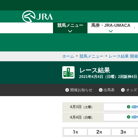
本文へ移動する
競馬メニュー
馬券・JRA-UMACA
ホーム
>
競馬メニュー
>
レース結果 開
レース結果
2021年4月4日（日曜）2回阪神4日
開催お知らせ
出馬表
オッズ
4月3日
3回
（土曜）
4月4日
3回
（日曜）