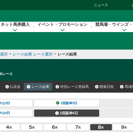
ニュース
ネット馬券購入
イベント・プロモーション
競馬場・ウインズ・
催選択
>
レース結果 レース選択
>
レース結果
 8レース
払戻金
レース結果
特別レース登録馬
開催日程
馬場
中山3日
2回阪神3日
中山4日
2回阪神4日