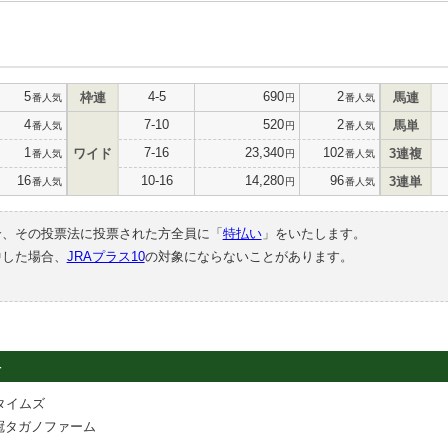
5
4-5
690
2
枠連
馬連
番人気
円
番人気
4
7-10
520
2
馬単
番人気
円
番人気
1
7-16
23,340
102
ワイド
3連複
番人気
円
番人気
16
10-16
14,280
96
3連単
番人気
円
番人気
合、その投票法に投票された方全員に「
特払い
」をいたします。
中した場合、
JRAプラス10
の対象にならないことがあります。
4
タイムズ
新冠タガノファーム