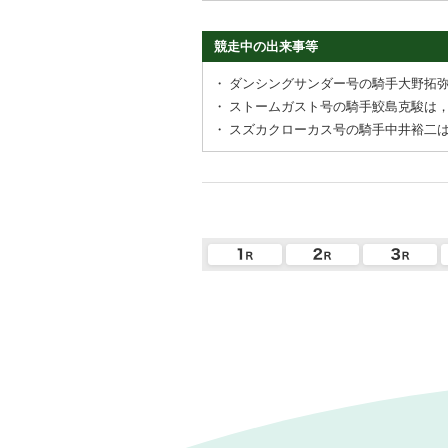
競走中の出来事等
・
ダンシングサンダー号の騎手大野拓
・
ストームガスト号の騎手鮫島克駿は
・
スズカクローカス号の騎手中井裕二