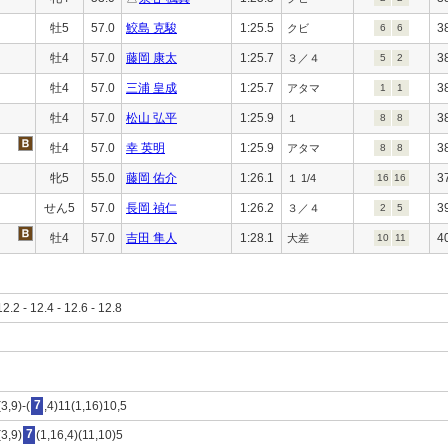
牡5
57.0
鮫島 克駿
1:25.5
3
クビ
6
6
牡4
57.0
藤岡 康太
1:25.7
3
３／４
5
2
牡4
57.0
三浦 皇成
1:25.7
3
アタマ
1
1
牡4
57.0
松山 弘平
1:25.9
3
１
8
8
牡4
57.0
幸 英明
1:25.9
3
アタマ
8
8
牝5
55.0
藤岡 佑介
1:26.1
3
１ 1/4
16
16
せん5
57.0
長岡 禎仁
1:26.2
3
３／４
2
5
牡4
57.0
吉田 隼人
1:28.1
4
大差
10
11
12.2 - 12.4 - 12.6 - 12.8
3,9)-(
7
,4)11(1,16)10,5
3,9)
7
(1,16,4)(11,10)5