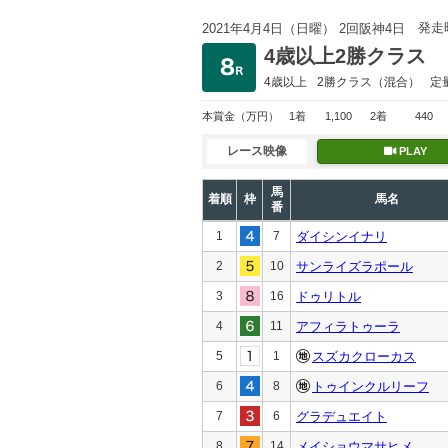
発走
2021年4月4日（日曜） 2回阪神4日
4歳以上2勝クラス
4歳以上
2勝クラス
（混合）
定
本賞金
（万円）
1着
1,100
2着
440
レース映像
PLAY
馬
着順
枠
馬名
番
1
7
ダイシンイナリ
2
10
サンライズラポール
3
16
ドゥリトル
4
11
アフィラトゥーラ
5
1
スズカクローカス
6
8
トゥインクルリーフ
7
6
グラデュエイト
8
14
メイショウマサヒメ