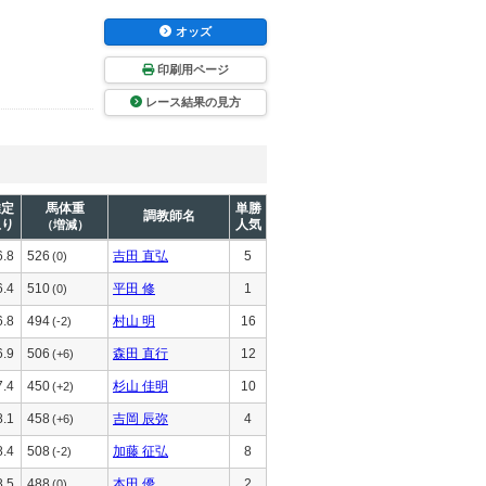
オッズ
印刷用ページ
レース結果の見方
推定
馬体重
単勝
調教師名
上り
人気
（増減）
6.8
526
吉田 直弘
5
(0)
6.4
510
平田 修
1
(0)
6.8
494
村山 明
16
(-2)
6.9
506
森田 直行
12
(+6)
7.4
450
杉山 佳明
10
(+2)
8.1
458
吉岡 辰弥
4
(+6)
8.4
508
加藤 征弘
8
(-2)
8.5
488
本田 優
2
(0)