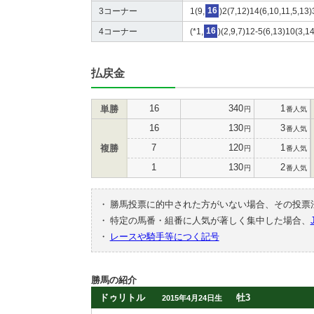
3コーナー
1(9,
16
)2(7,12)14(6,10,11,5,13)
4コーナー
(*1,
16
)(2,9,7)12-5(6,13)10(3,1
払戻金
16
340
1
単勝
円
番人気
16
130
3
円
番人気
7
120
1
複勝
円
番人気
1
130
2
円
番人気
・
勝馬投票に的中された方がいない場合、その投票
・
特定の馬番・組番に人気が著しく集中した場合、
・
レースや騎手等につく記号
勝馬の紹介
ドゥリトル
牡3
2015年4月24日生