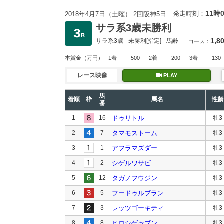
11時
発走時刻：
2018年4月7日（土曜） 2回阪神5日
サラ系3歳未勝利
1,8
サラ系3歳
未勝利
[指定]
馬齢
コース：
本賞金
（万円）
1着
500
2着
200
3着
130
レース映像
PLAY
馬
着順
枠
馬名
性齢
番
1
16
ドゥリトル
牡3
2
7
タマモストーム
牡3
3
1
アフラマズダー
牡3
4
2
シゲルワサビ
牡3
5
12
タガノフウジン
牡3
6
5
フードゥルブラン
牡3
7
3
レッツゴーキティ
牡3
8
8
ヒロシゲセブン
牡3