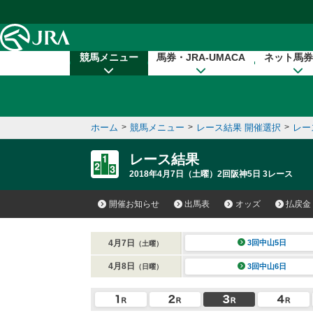
本文へ移動する
競馬メニュー
馬券・JRA-UMACA
ネット馬券
ホーム
>
競馬メニュー
>
レース結果 開催選択
>
レー
レース結果
2018年4月7日（土曜）2回阪神5日 3レース
開催お知らせ
出馬表
オッズ
払戻金
4月7日
3回中山5日
（土曜）
4月8日
3回中山6日
（日曜）