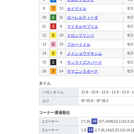
9
13
セイゲイル
牡3
10
11
ローレルティーダ
牡3
11
6
マイネルサブリエ
牡3
12
10
クロンプリンツ
牡3
13
15
ブルーイメル
牡3
14
9
メイショウマキシム
牡3
15
4
サンライズスパーク
牡3
16
14
ヤマニンラボーナ
牡3
タイム
ハロンタイム
12.8 - 10.9 - 12.6 - 12.9 - 12.9 - 
上り
4F 50.8 - 3F 38.2
コーナー通過順位
1コーナー
(*1,9)-
16
-2(7,14)6(10,12)3,4,1
2コーナー
1,9-
16
-2,7-(6,14)(3,10,12)-(4,1