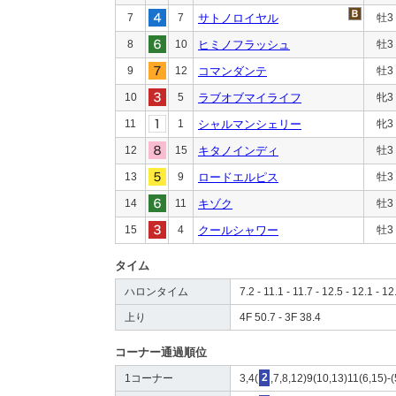
7
7
サトノロイヤル
牡3
8
10
ヒミノフラッシュ
牡3
9
12
コマンダンテ
牡3
10
5
ラブオブマイライフ
牝3
11
1
シャルマンシェリー
牝3
12
15
キタノインディ
牡3
13
9
ロードエルピス
牡3
14
11
キゾク
牡3
15
4
クールシャワー
牡3
タイム
ハロンタイム
7.2 - 11.1 - 11.7 - 12.5 - 12.1 - 12
上り
4F 50.7 - 3F 38.4
コーナー通過順位
1コーナー
3,4(
2
,7,8,12)9(10,13)11(6,15)-