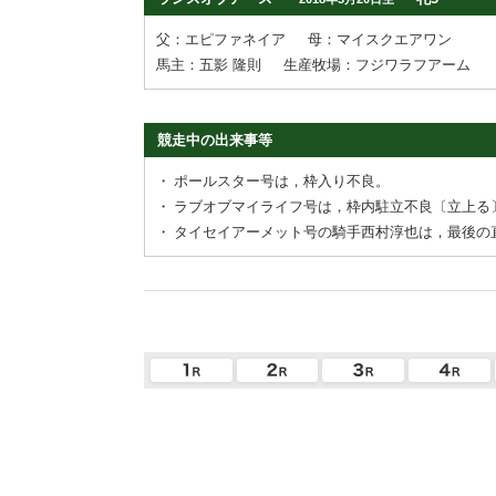
父：エピファネイア
母：マイスクエアワン
馬主：五影 隆則
生産牧場：フジワラフアーム
競走中の出来事等
・
ポールスター号は，枠入り不良。
・
ラブオブマイライフ号は，枠内駐立不良〔立上る
・
タイセイアーメット号の騎手西村淳也は，最後の