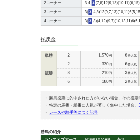
2コーナー
3-4,
2
(7,8)12(9,13)(10,11)(6,15)
3コーナー
3(
2
,4,8)12(9,7,13)(10,11)6(5,1
4コーナー
3(
2
,8)(4,12)(9,7)(10,13,11)6(5
払戻金
2
1,570
8
単勝
円
番人気
2
330
6
円
番人気
8
210
3
複勝
円
番人気
6
180
2
円
番人気
・
勝馬投票に的中された方がいない場合、その投票
・
特定の馬番・組番に人気が著しく集中した場合、
・
レースや騎手等につく記号
勝馬の紹介
ランスオブアース
牝3
2018年3月20日生