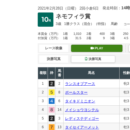
14時
発走時刻：
2021年2月28日（日曜） 2回小倉6日
ネモフィラ賞
3歳
1勝クラス
（混合）（特指）
馬齢
コー
本賞金
（万円）
1着
1,010
2着
400
3着
250
付加賞
（万円）
1着
31.5
2着
9
3着
4.5
レース映像
PLAY
決勝写真
決勝写真
馬
着順
枠
馬名
性齢
番
1
2
ランスオブアース
牝3
2
8
ポールスター
牡3
3
6
タイキドミニオン
牡3
4
14
メイショウヨシテル
牡3
5
3
レディステディゴー
牡3
6
13
タイセイアーメット
牡3