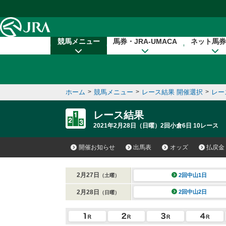
本文へ移動する
競馬メニュー
馬券・JRA-UMACA
ネット馬券
ホーム
>
競馬メニュー
>
レース結果 開催選択
>
レー
レース結果
2021年2月28日（日曜）2回小倉6日 10レース
開催お知らせ
出馬表
オッズ
払戻金
2月27日
2回中山1日
（土曜）
2月28日
2回中山2日
（日曜）