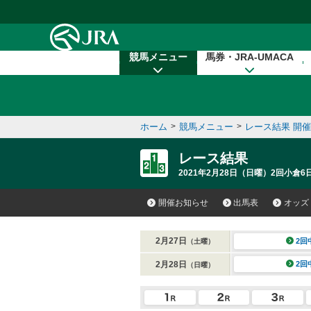
本文へ移動する
競馬メニュー
馬券・JRA-UMACA
ホーム
>
競馬メニュー
>
レース結果 開
レース結果
2021年2月28日（日曜）2回小倉6
開催お知らせ
出馬表
オッズ
2月27日
2回
（土曜）
2月28日
2回
（日曜）