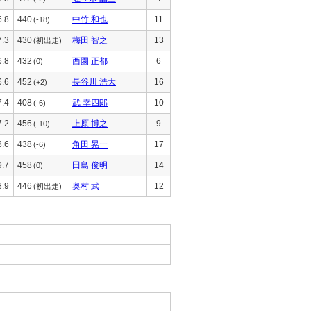
6.8
440
中竹 和也
11
(-18)
7.3
430
梅田 智之
13
(初出走)
6.8
432
西園 正都
6
(0)
6.6
452
長谷川 浩大
16
(+2)
7.4
408
武 幸四郎
10
(-6)
7.2
456
上原 博之
9
(-10)
8.6
438
角田 晃一
17
(-6)
9.7
458
田島 俊明
14
(0)
8.9
446
奥村 武
12
(初出走)