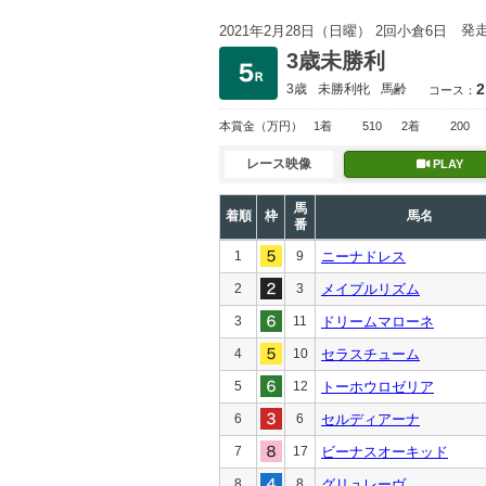
発
2021年2月28日（日曜） 2回小倉6日
3歳未勝利
2
3歳
未勝利
牝
馬齢
コース：
本賞金
（万円）
1着
510
2着
200
レース映像
PLAY
馬
着順
枠
馬名
番
1
9
ニーナドレス
2
3
メイプルリズム
3
11
ドリームマローネ
4
10
セラスチューム
5
12
トーホウロゼリア
6
6
セルディアーナ
7
17
ビーナスオーキッド
8
8
グリュレーヴ