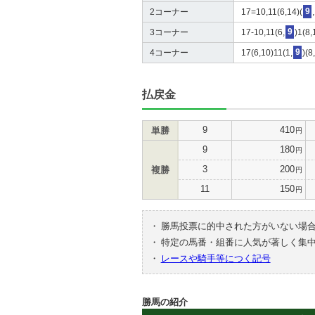
2コーナー
17=10,11(6,14)(
9
3コーナー
17-10,11(6,
9
)1(8,
4コーナー
17(6,10)11(1,
9
)(8
払戻金
9
410
単勝
円
9
180
円
3
200
複勝
円
11
150
円
・
勝馬投票に的中された方がいない場
・
特定の馬番・組番に人気が著しく集
・
レースや騎手等につく記号
勝馬の紹介