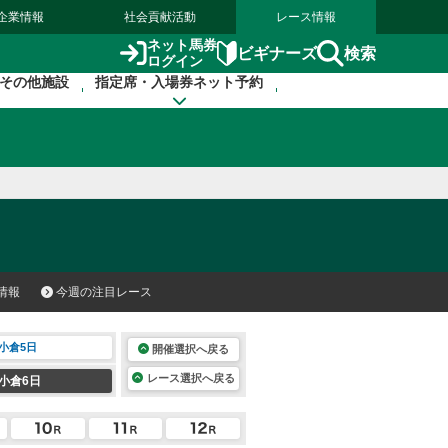
企業情報
社会貢献活動
レース情報
ネット馬券
検索
ビギナーズ
ログイン
その他施設
指定席・入場券ネット予約
情報
今週の注目レース
小倉5日
開催選択へ戻る
レース選択へ戻る
小倉6日