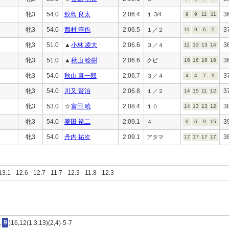
牝3
54.0
鮫島 良太
2:06.4
3
１ 3/4
9
9
11
11
牝3
54.0
西村 淳也
2:06.5
3
１／２
11
9
6
5
牝3
51.0
▲
小林 凌大
2:06.6
3
３／４
11
13
13
14
牝3
51.0
▲
秋山 稔樹
2:06.6
3
クビ
16
16
16
16
牝3
54.0
秋山 真一郎
2:06.7
3
３／４
4
4
7
9
牝3
54.0
川又 賢治
2:06.8
3
１／２
14
15
11
12
牝3
53.0
☆
富田 暁
2:08.4
3
１０
14
13
13
12
牝3
54.0
菱田 裕二
2:09.1
3
４
6
6
9
15
牝3
54.0
丹内 祐次
2:09.1
3
アタマ
17
17
17
17
13.1 - 12.6 - 12.7 - 11.7 - 12.3 - 11.8 - 12.3
,
9
)16,12(1,3,13)(2,4)-5-7