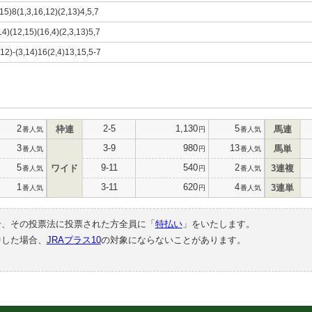
,15)8(1,3,16,12)(2,13)4,5,7
14)(12,15)(16,4)(2,3,13)5,7
,12)-(3,14)16(2,4)13,15,5-7
2
2-5
1,130
5
枠連
馬連
番人気
円
番人気
3
3-9
980
13
馬単
番人気
円
番人気
5
9-11
540
2
ワイド
3連複
番人気
円
番人気
1
3-11
620
4
3連単
番人気
円
番人気
合、その投票法に投票された方全員に「
特払い
」をいたします。
中した場合、
JRAプラス10
の対象にならないことがあります。