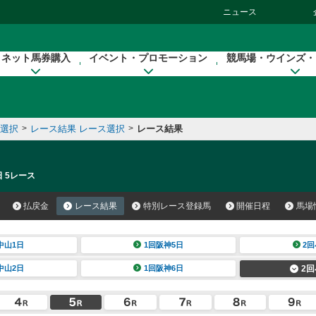
ニュース
ネット馬券購入
イベント・プロモーション
競馬場・ウインズ・
催選択
>
レース結果 レース選択
>
レース結果
日 5レース
払戻金
レース結果
特別レース登録馬
開催日程
馬場
中山1日
1回阪神5日
2回
中山2日
1回阪神6日
2回