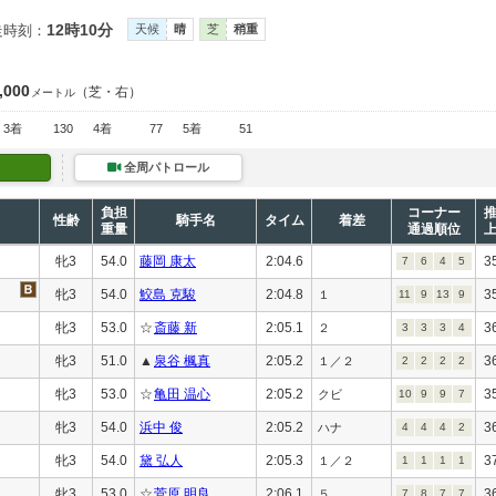
12時10分
走時刻：
天候
晴
芝
稍重
,000
（芝・右）
メートル
3着
130
4着
77
5着
51
全周パトロール
負担
コーナー
性齢
騎手名
タイム
着差
重量
通過順位
牝3
54.0
藤岡 康太
2:04.6
3
7
6
4
5
牝3
54.0
鮫島 克駿
2:04.8
3
１
11
9
13
9
牝3
53.0
☆
斎藤 新
2:05.1
3
２
3
3
3
4
牝3
51.0
▲
泉谷 楓真
2:05.2
3
１／２
2
2
2
2
牝3
53.0
☆
亀田 温心
2:05.2
3
クビ
10
9
9
7
牝3
54.0
浜中 俊
2:05.2
3
ハナ
4
4
4
2
牝3
54.0
黛 弘人
2:05.3
3
１／２
1
1
1
1
牝3
53.0
☆
菅原 明良
2:06.1
3
５
7
8
7
7