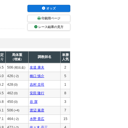
オッズ
印刷用ページ
レース結果の見方
推定
馬体重
単勝
調教師名
上り
人気
（増減）
5.5
506
友道 康夫
2
(初出走)
5.0
426
橋口 慎介
5
(-2)
6.2
428
吉村 圭司
1
(0)
6.5
462
安田 隆行
8
(0)
5.8
450
谷 潔
3
(0)
6.1
506
渡辺 薫彦
7
(+4)
7.1
464
水野 貴広
15
(-2)
6.8
472
佐々木 晶三
4
(-2)