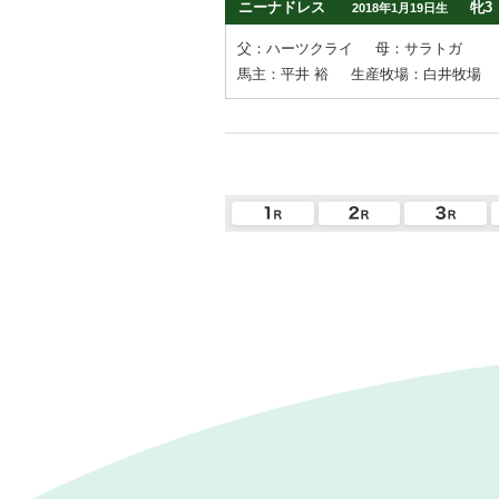
ニーナドレス
牝3
2018年1月19日生
父：ハーツクライ
母：サラトガ
馬主：平井 裕
生産牧場：白井牧場