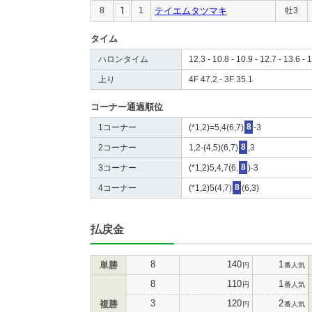
8
1
テイエムタツマキ
牡3
タイム
ハロンタイム
12.3 - 10.8 - 10.9 - 12.7 - 13.6 - 1
上り
4F 47.2 - 3F 35.1
コーナー通過順位
1コーナー
(*1,2)=5,4(6,7)
8
-3
2コーナー
1,2-(4,5)(6,7)
8
,3
3コーナー
(*1,2)5,4,7(6,
8
)-3
4コーナー
(*1,2)5(4,7)
8
(6,3)
払戻金
8
140
1
単勝
円
番人気
8
110
1
円
番人気
3
120
2
複勝
円
番人気