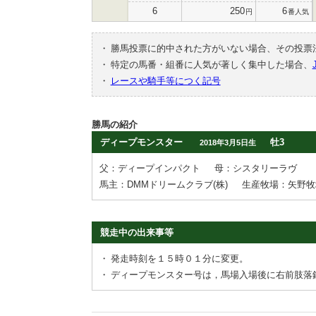
6
250
6
円
番人気
・
勝馬投票に的中された方がいない場合、その投票
・
特定の馬番・組番に人気が著しく集中した場合、
・
レースや騎手等につく記号
勝馬の紹介
ディープモンスター
牡3
2018年3月5日生
父：ディープインパクト
母：シスタリーラヴ
馬主：DMMドリームクラブ(株)
生産牧場：矢野牧
競走中の出来事等
・
発走時刻を１５時０１分に変更。
・
ディープモンスター号は，馬場入場後に右前肢落