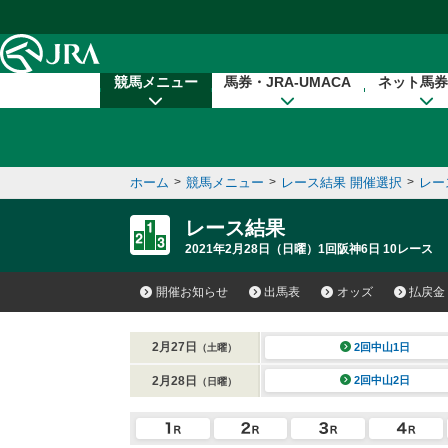
本文へ移動する
競馬メニュー
馬券・JRA-UMACA
ネット馬券
ホーム
>
競馬メニュー
>
レース結果 開催選択
>
レー
レース結果
2021年2月28日（日曜）1回阪神6日 10レース
開催お知らせ
出馬表
オッズ
払戻金
2月27日
2回中山1日
（土曜）
2月28日
2回中山2日
（日曜）