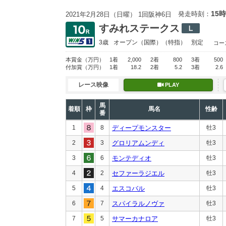
15時
発走時刻：
2021年2月28日（日曜） 1回阪神6日
すみれステークス
3歳
オープン
（国際）（特指）
別定
コー
本賞金
（万円）
1着
2,000
2着
800
3着
500
付加賞
（万円）
1着
18.2
2着
5.2
3着
2.6
レース映像
PLAY
馬
着順
枠
馬名
性齢
番
1
8
ディープモンスター
牡3
2
3
グロリアムンディ
牡3
3
6
モンテディオ
牡3
4
2
セファーラジエル
牡3
5
4
エスコバル
牡3
6
7
スパイラルノヴァ
牡3
7
5
サマーカナロア
牡3