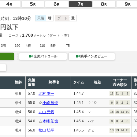
13時10分
走時刻：
天候
晴
ダート
重
万円以下
1,700
量
（ダート・右）
コース：
メートル
3着
190
4着
110
5着
75
全周パトロール
騎手インタビュー
負担
コーナー
性齢
騎手名
タイム
着差
重量
通過順位
牡6
57.0
北村 友一
1:44.7
3
11
11
1
1
牡4
55.0
☆
小崎 綾也
1:45.1
3
２ 1/2
6
5
2
2
牡4
56.0
丸山 元気
1:45.4
3
２
16
16
14
10
牡4
54.0
△
木幡 初也
1:45.4
3
ハナ
8
8
4
3
牡4
56.0
松山 弘平
1:45.5
3
クビ
13
13
14
13