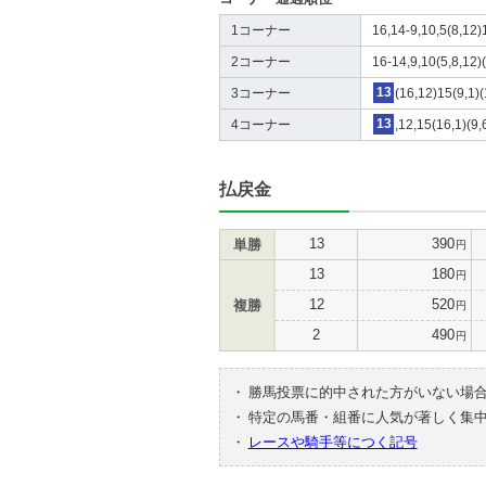
1コーナー
16,14-9,10,5(8,12)1
2コーナー
16-14,9,10(5,8,12)(
3コーナー
13
(16,12)15(9,1)(
4コーナー
13
,12,15(16,1)(9,
払戻金
13
390
単勝
円
13
180
円
12
520
複勝
円
2
490
円
・
勝馬投票に的中された方がいない場
・
特定の馬番・組番に人気が著しく集
・
レースや騎手等につく記号