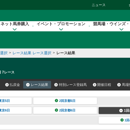
ニュース
ネット馬券購入
イベント・プロモーション
競馬場・ウインズ・
催選択
>
レース結果 レース選択
>
レース結果
日 7レース
払戻金
レース結果
特別レース登録馬
開催日程
馬場
東京5日
2回京都5日
東京6日
2回京都6日
1回
1回