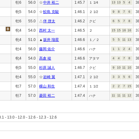
牡6
56.0
☆
中井 裕二
1:45.7
3
１ 1/4
13
13
5
4
牝5
54.0
☆
鮫島 克駿
1:46.1
3
２ 1/2
9
8
7
6
牡6
55.0
△
伴 啓太
1:46.2
3
クビ
6
5
7
8
牝4
54.0
西村 太一
1:46.5
3
２
15
15
16
16
牝4
51.0
▲
坂井 瑠星
1:46.6
3
１／２
5
5
11
13
牡4
56.0
藤岡 佑介
1:46.6
3
ハナ
1
1
2
4
牝4
54.0
高倉 稜
1:46.6
3
アタマ
4
4
7
8
牝5
55.0
杉原 誠人
1:46.7
3
クビ
9
10
11
10
牡4
55.0
☆
岩崎 翼
1:47.1
3
２ 1/2
3
3
5
6
牡7
57.0
横山 和生
1:47.4
3
１ 1/2
2
2
7
15
牡7
57.0
菱田 裕二
1:47.4
3
ハナ
11
11
11
12
3.1 - 13.0 - 12.0 - 12.6 - 12.3 - 12.6