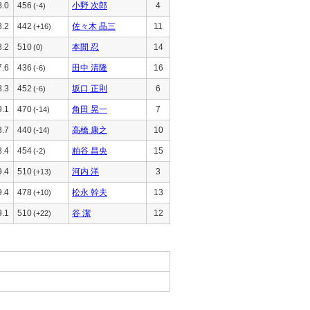
8.0
456
小野 次郎
4
(-4)
8.2
442
佐々木 晶三
11
(+16)
8.2
510
本間 忍
14
(0)
7.6
436
田中 清隆
16
(-6)
8.3
452
坂口 正則
6
(-6)
9.1
470
角田 晃一
7
(-14)
8.7
440
高橋 康之
10
(-14)
8.4
454
粕谷 昌央
15
(-2)
9.4
510
河内 洋
3
(+13)
9.4
478
松永 幹夫
13
(+10)
9.1
510
谷 潔
12
(+22)