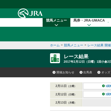
本文へ移動する
競馬メニュー
馬券・JRA-UMACA
ホーム
>
競馬メニュー
>
レース結果 開
レース結果
2017年2月12日（日曜）1回小倉2
開催お知らせ
出馬表
オッズ
2月11日
1回
（土曜）
2月12日
1回
（日曜）
2月13日
（月曜）