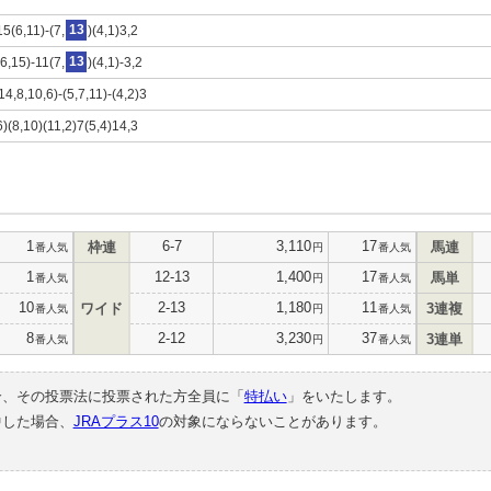
5(6,11)-(7,
13
)(4,1)3,2
6,15)-11(7,
13
)(4,1)-3,2
14,8,10,6)-(5,7,11)-(4,2)3
6)(8,10)(11,2)7(5,4)14,3
1
6-7
3,110
17
枠連
馬連
番人気
円
番人気
1
12-13
1,400
17
馬単
番人気
円
番人気
10
2-13
1,180
11
ワイド
3連複
番人気
円
番人気
8
2-12
3,230
37
3連単
番人気
円
番人気
合、その投票法に投票された方全員に「
特払い
」をいたします。
中した場合、
JRAプラス10
の対象にならないことがあります。