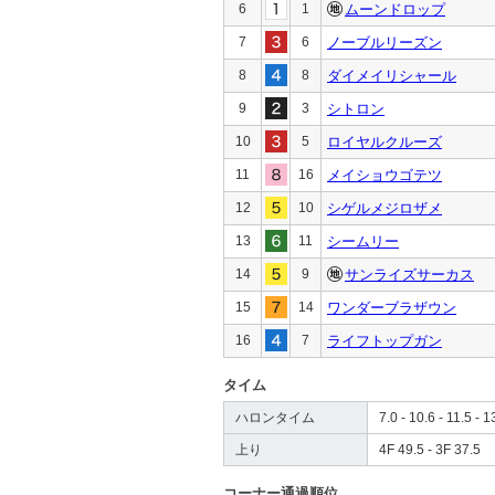
6
1
ムーンドロップ
7
6
ノーブルリーズン
8
8
ダイメイリシャール
9
3
シトロン
10
5
ロイヤルクルーズ
11
16
メイショウゴテツ
12
10
シゲルメジロザメ
13
11
シームリー
14
9
サンライズサーカス
15
14
ワンダーブラザウン
16
7
ライフトップガン
タイム
ハロンタイム
7.0 - 10.6 - 11.5 - 1
上り
4F 49.5 - 3F 37.5
コーナー通過順位