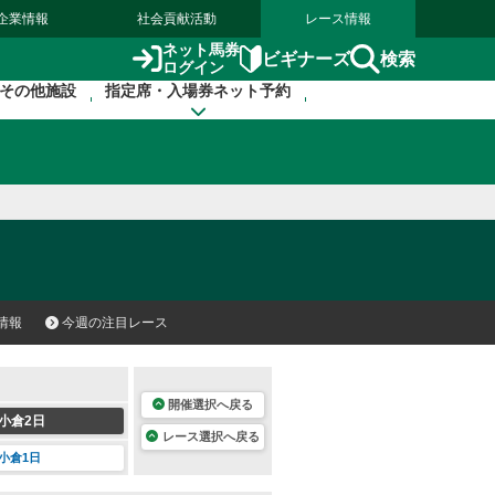
企業情報
社会貢献活動
レース情報
ネット馬券
検索
ビギナーズ
ログイン
その他施設
指定席・入場券ネット予約
情報
今週の注目レース
開催選択へ戻る
小倉2日
レース選択へ戻る
小倉1日