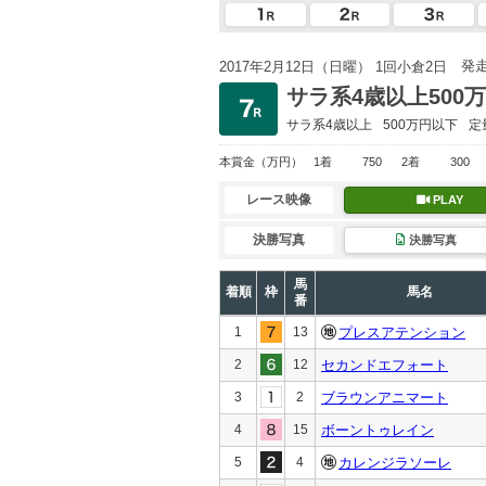
発
2017年2月12日（日曜） 1回小倉2日
サラ系4歳以上500
サラ系4歳以上
500万円以下
定
本賞金
（万円）
1着
750
2着
300
レース映像
PLAY
決勝写真
決勝写真
馬
着順
枠
馬名
番
1
13
プレスアテンション
2
12
セカンドエフォート
3
2
ブラウンアニマート
4
15
ボーントゥレイン
5
4
カレンジラソーレ