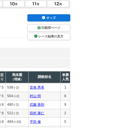
オッズ
印刷用ページ
レース結果の見方
推定
馬体重
単勝
調教師名
上り
人気
（増減）
7.5
538
音無 秀孝
1
(-2)
7.6
504
村山 明
8
(+2)
6.8
480
武藤 善則
9
(-2)
7.8
522
田村 康仁
2
(-2)
6.8
494
平田 修
5
(+15)