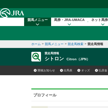
本文へ移動する
競馬メニュー
馬券・JRA-UMACA
ネット馬券
ホーム
>
競馬メニュー
>
競走馬検索
>
競走馬情報
競走馬情報
シトロン
Citron（JPN）
開催お知らせ
出馬表
オッズ
払戻金
プロフィール