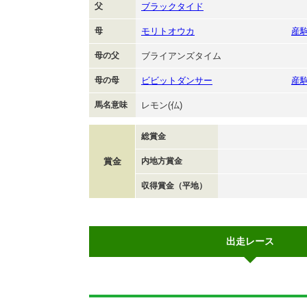
父
ブラックタイド
母
モリトオウカ
産
母の父
ブライアンズタイム
母の母
ビビットダンサー
産
馬名意味
レモン(仏)
総賞金
賞金
内地方賞金
収得賞金（平地）
出走レース