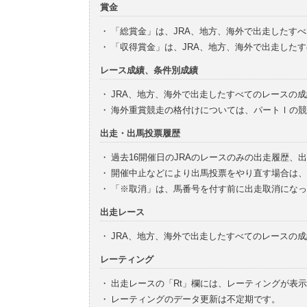
賞金
・
「総賞金」は、JRA、地方、海外で出走したす
・
「収得賞金」は、JRA、地方、海外で出走した
レース成績、条件別成績
・
JRA、地方、海外で出走したすべてのレースの
・
海外重賞競走の格付けについては、パートⅠの競
出走・出馬投票履歴
・
過去16開催日のJRAのレースのみの出走履歴、
・
開催中止などにより出馬投票をやり直す場合は、
・
「※取消」は、馬番号を付す前に出走取消になっ
出走レース
・
JRA、地方、海外で出走したすべてのレースの
レーティング
・
出走レースの「Rt」欄には、レーティングが表
・
レーティングのデータ更新は不定期です。