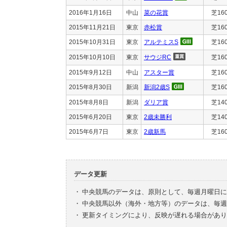
2016年1月16日
中山
菜の花賞
芝16
2015年11月21日
東京
赤松賞
芝16
2015年10月31日
東京
アルテミスS
芝16
2015年10月10日
東京
サウジRC
芝16
2015年9月12日
中山
アスター賞
芝16
2015年8月30日
新潟
新潟2歳S
芝16
2015年8月8日
新潟
ダリア賞
芝14
2015年6月20日
東京
2歳未勝利
芝14
2015年6月7日
東京
2歳新馬
芝16
データ更新
・
中央競馬のデータは、原則として、毎週月曜日に
・
中央競馬以外（海外・地方等）のデータは、毎週
・
更新タイミングにより、反映が遅れる場合があり