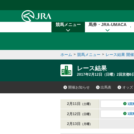
本文へ移動する
競馬メニュー
馬券・JRA-UMACA
ホーム
>
競馬メニュー
>
レース結果 開
レース結果
2017年2月12日（日曜）2回京都6
開催お知らせ
出馬表
オッズ
2月11日
1回
（土曜）
2月12日
1回
（日曜）
2月13日
（月曜）