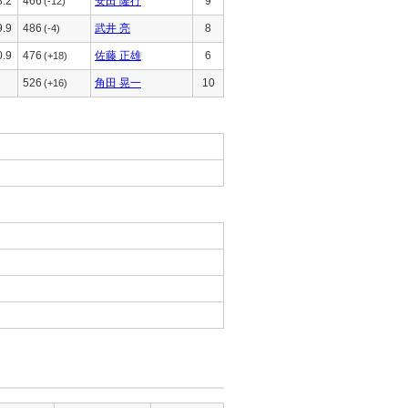
8.2
466
安田 隆行
9
(-12)
9.9
486
武井 亮
8
(-4)
0.9
476
佐藤 正雄
6
(+18)
526
角田 晃一
10
(+16)