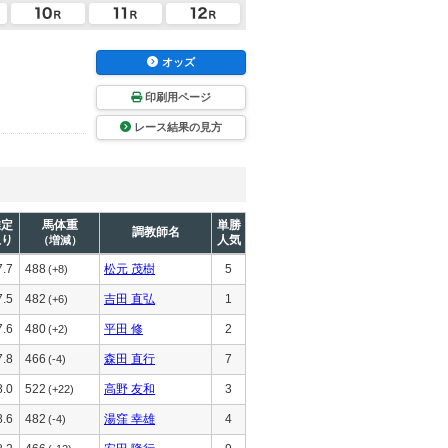
オッズ
印刷用ページ
レース結果の見方
推定
馬体重
単勝
調教師名
上り
人気
（増減）
7.7
488
松元 茂樹
5
(+8)
7.5
482
吉田 直弘
1
(+6)
7.6
480
平田 修
2
(+2)
7.8
466
森田 直行
7
(-4)
8.0
522
高野 友和
3
(+22)
8.6
482
湯窪 幸雄
4
(-4)