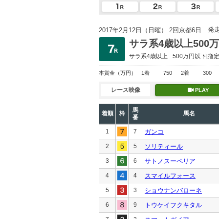
発
2017年2月12日（日曜） 2回京都6日
サラ系4歳以上500
サラ系4歳以上
500万円以下
[指定
本賞金
（万円）
1着
750
2着
300
レース映像
PLAY
馬
着順
枠
馬名
番
1
7
ガンコ
2
5
ソリティール
3
6
サトノスーペリア
4
4
スマイルフォース
5
3
ショウナンバローネ
6
9
トウケイフクキタル