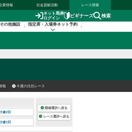
企業情報
社会貢献活動
レース情報
ネット馬券
検索
ビギナーズ
ログイン
その他施設
指定席・入場券ネット予約
情報
今週の注目レース
開催選択へ戻る
小倉2日
レース選択へ戻る
小倉1日