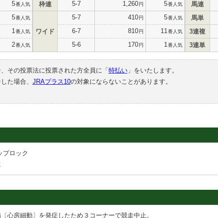
5
5-7
1,260
5
枠連
馬連
番人気
円
番人気
5
5-7
410
5
馬単
番人気
円
番人気
1
6-7
810
11
ワイド
3連複
番人気
円
番人気
2
5-6
170
1
3連単
番人気
円
番人気
合、その投票法に投票された方全員に「
特払い
」をいたします。
中した場合、
JRAプラス10
の対象にならないことがあります。
ップロック
志
病〔心房細動〕を発症したため３コーナーで競走中止。