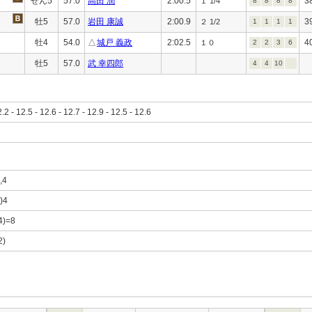
せん5
57.0
高田 潤
2:00.5
3
１ 1/4
8
8
8
8
牡5
57.0
岩田 康誠
2:00.9
3
２ 1/2
1
1
1
1
牡4
54.0
△
城戸 義政
2:02.5
4
１０
2
2
3
6
牡5
57.0
武 幸四郎
4
4
10
2.2 - 12.5 - 12.6 - 12.7 - 12.9 - 12.5 - 12.6
,4
5)4
,4)=8
2)