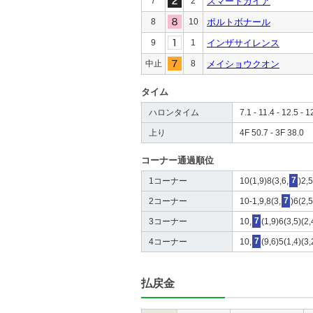
7
2
スマートガイア
8
10
ポルトボナール
9
1
インザサイレンス
中止
8
メイショウクオン
タイム
ハロンタイム
7.1 - 11.4 - 12.5 - 1
上り
4F 50.7 - 3F 38.0
コーナー通過順位
1コーナー
10(1,9)8(3,6,
7
)2,5
2コーナー
10-1,9,8(3,
7
)6(2,
3コーナー
10,
7
(1,9)6(3,5)(2
4コーナー
10,
7
(9,6)5(1,4)(3,
払戻金