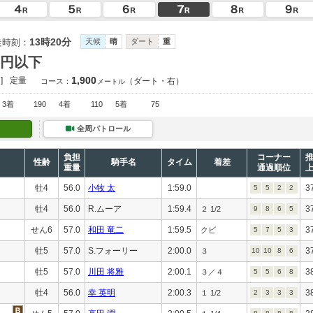
13時20分
走時刻：
天候
晴
ダート
重
万円以下
1,900
]
定量
（ダート・右）
コース：
メートル
3着
190
4着
110
5着
75
全周パトロール
負担
コーナー
性齢
騎手名
タイム
着差
重量
通過順位
牡4
56.0
小牧 太
1:59.0
3
5
5
2
2
牡4
56.0
R.ムーア
1:59.4
3
２ 1/2
9
8
6
5
せん6
57.0
和田 竜二
1:59.5
3
クビ
5
7
5
3
牡5
57.0
S.フォーリー
2:00.0
3
３
10
10
8
6
牡5
57.0
川田 将雅
2:00.1
3
３／４
5
5
6
8
牡4
56.0
幸 英明
2:00.3
3
１ 1/2
2
3
3
3