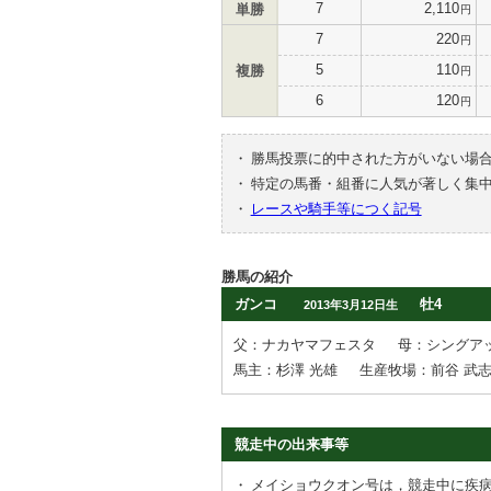
7
2,110
単勝
円
7
220
円
5
110
複勝
円
6
120
円
・
勝馬投票に的中された方がいない場
・
特定の馬番・組番に人気が著しく集
・
レースや騎手等につく記号
勝馬の紹介
ガンコ
牡4
2013年3月12日生
父：ナカヤマフェスタ
母：シングア
馬主：杉澤 光雄
生産牧場：前谷 武
競走中の出来事等
・
メイショウクオン号は，競走中に疾