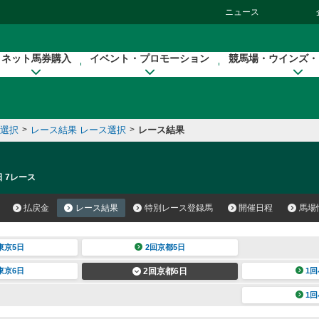
ニュース
ネット馬券購入
イベント・プロモーション
競馬場・ウインズ・
催選択
>
レース結果 レース選択
>
レース結果
日 7レース
払戻金
レース結果
特別レース登録馬
開催日程
馬場
東京5日
2回京都5日
東京6日
2回京都6日
1回
1回