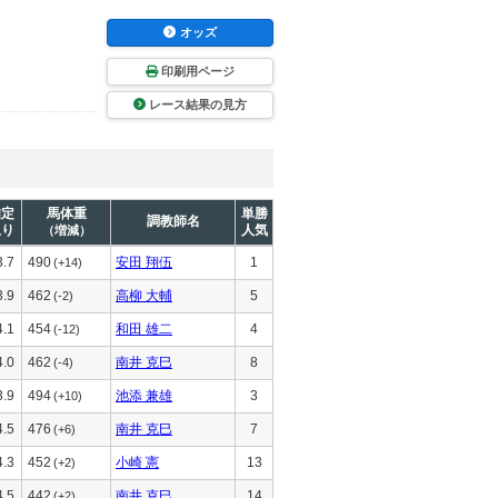
オッズ
印刷用ページ
レース結果の見方
推定
馬体重
単勝
調教師名
上り
人気
（増減）
3.7
490
安田 翔伍
1
(+14)
3.9
462
高柳 大輔
5
(-2)
4.1
454
和田 雄二
4
(-12)
4.0
462
南井 克巳
8
(-4)
3.9
494
池添 兼雄
3
(+10)
4.5
476
南井 克巳
7
(+6)
4.3
452
小崎 憲
13
(+2)
4.5
442
南井 克巳
14
(+2)