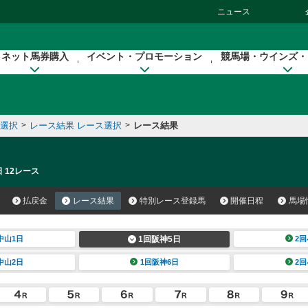
ニュース
ネット馬券購入
イベント・プロモーション
競馬場・ウインズ・
催選択
>
レース結果 レース選択
>
レース結果
 12レース
払戻金
レース結果
特別レース登録馬
開催日程
馬場
中山1日
1回阪神5日
2回
中山2日
1回阪神6日
2回