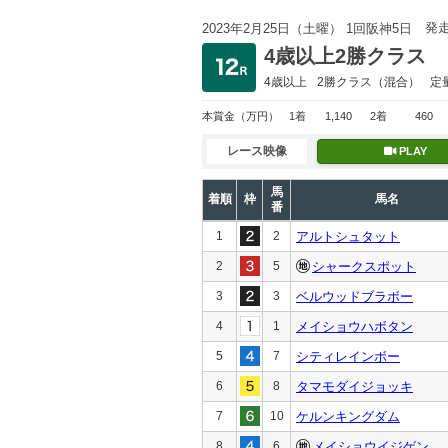
発
2023年2月25日（土曜） 1回阪神5日
4歳以上2勝クラス
4歳以上
2勝クラス
（混合）
定
本賞金
（万円）
1着
1,140
2着
460
レース映像
PLAY
馬
着順
枠
馬名
番
1
2
アルトシュタット
2
5
シャークスポット
3
3
ベルウッドブラボー
4
1
メイショウハボタン
5
7
シティレインボー
6
8
タマモダイジョッキ
7
10
ケルンキングダム
8
6
メイショウイジゲン