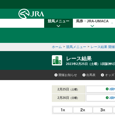
本文へ移動する
競馬メニュー
馬券・JRA-UMACA
ホーム
>
競馬メニュー
>
レース結果 開
レース結果
2023年2月25日（土曜）1回阪神5日
開催お知らせ
出馬表
オッズ
2月25日
2回
（土曜）
2月26日
2回
（日曜）