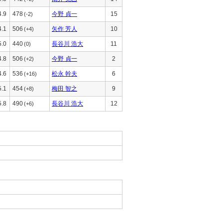
4.9
478
今野 貞一
15
(-2)
4.1
506
矢作 芳人
10
(+4)
5.0
440
長谷川 浩大
11
(0)
4.8
506
今野 貞一
2
(+2)
4.6
536
松永 幹夫
6
(+16)
5.1
454
梅田 智之
9
(+8)
5.8
490
長谷川 浩大
12
(+6)