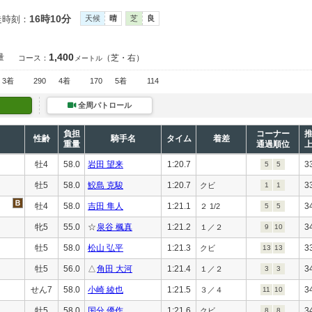
16時10分
走時刻：
天候
晴
芝
良
1,400
量
（芝・右）
コース：
メートル
3着
290
4着
170
5着
114
全周パトロール
負担
コーナー
性齢
騎手名
タイム
着差
重量
通過順位
牡4
58.0
岩田 望来
1:20.7
3
5
5
牡5
58.0
鮫島 克駿
1:20.7
3
クビ
1
1
牡4
58.0
吉田 隼人
1:21.1
3
２ 1/2
5
5
牝5
55.0
☆
泉谷 楓真
1:21.2
3
１／２
9
10
牡5
58.0
松山 弘平
1:21.3
3
クビ
13
13
牡5
56.0
△
角田 大河
1:21.4
3
１／２
3
3
せん7
58.0
小崎 綾也
1:21.5
3
３／４
11
10
牡5
58.0
国分 優作
1:21.6
3
クビ
8
8