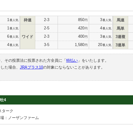
1
2-3
850
3
枠連
馬連
番人気
円
番人気
1
2-5
420
4
馬単
番人気
円
番人気
6
2-3
400
3
ワイド
3連複
番人気
円
番人気
4
3-5
1,580
20
3連単
番人気
円
番人気
合、その投票法に投票された方全員に「
特払い
」をいたします。
中した場合、
JRAプラス10
の対象にならないことがあります。
牡4
スターク
牧場：ノーザンファーム