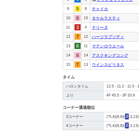
9
9
チャイカ
10
15
タケルラスティ
11
4
テリーヌ
12
12
ハーツラプソディ
13
11
マテンロウエール
14
14
アスクキングコング
15
13
ウインスピリタス
タイム
ハロンタイム
12.5 - 11.2 - 11.5 - 
上り
4F 45.5 - 3F 33.9
コーナー通過順位
3コーナー
(*5,4)(8,9)(
2
,3,13
4コーナー
(*5,4)(8,9)(
2
,3,13