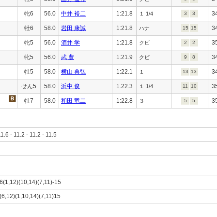
牝6
56.0
中井 裕二
1:21.8
3
１ 1/4
3
3
牡6
58.0
岩田 康誠
1:21.8
3
ハナ
15
15
牝5
56.0
酒井 学
1:21.8
3
クビ
2
2
牝5
56.0
武 豊
1:21.9
3
クビ
9
8
牡5
58.0
横山 典弘
1:22.1
3
１
13
13
せん5
58.0
浜中 俊
1:22.3
3
１ 1/4
11
10
牡7
58.0
和田 竜二
1:22.8
3
３
5
5
11.6 - 11.2 - 11.2 - 11.5
)6(1,12)(10,14)(7,11)-15
)(6,12)(1,10,14)(7,11)15