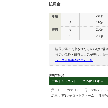
払戻金
2
240
単勝
円
2
150
円
5
280
複勝
円
3
230
円
・
勝馬投票に的中された方がいない場
・
特定の馬番・組番に人気が著しく集
・
レースや騎手等につく記号
勝馬の紹介
アルトシュタット
2019年3月29日生
父：ロードカナロア
母：マルティン
馬主：(有)キャロットファーム
生産