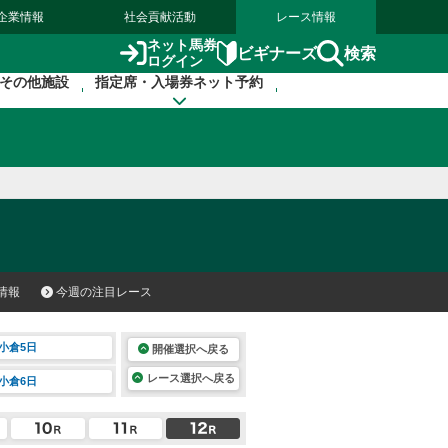
企業情報
社会貢献活動
レース情報
ネット馬券
検索
ビギナーズ
ログイン
その他施設
指定席・入場券ネット予約
情報
今週の注目レース
小倉5日
開催選択へ戻る
レース選択へ戻る
小倉6日