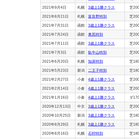
2021年9月4日
札幌
3歳上1勝クラス
芝20
2021年8月21日
札幌
富良野特別
芝20
2021年7月31日
函館
3歳上1勝クラス
芝20
2021年7月24日
函館
奥尻特別
芝20
2021年7月11日
函館
3歳上1勝クラス
芝20
2021年7月3日
函館
臥牛山特別
芝20
2021年6月20日
札幌
知床特別
芝18
2021年5月23日
新潟
二王子特別
芝18
2021年2月27日
小倉
4歳上1勝クラス
芝20
2021年2月14日
小倉
4歳上1勝クラス
芝20
2021年1月16日
小倉
4歳上1勝クラス
ダ17
2020年12月13日
中京
3歳上1勝クラス
芝20
2020年10月25日
新潟
3歳上1勝クラス
芝18
2020年8月29日
札幌
3歳上1勝クラス
芝18
2020年8月16日
札幌
石狩特別
芝18