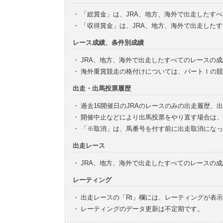
・
「総賞金」は、JRA、地方、海外で出走したす
・
「収得賞金」は、JRA、地方、海外で出走した
レース成績、条件別成績
・
JRA、地方、海外で出走したすべてのレースの
・
海外重賞競走の格付けについては、パートⅠの競
出走・出馬投票履歴
・
過去16開催日のJRAのレースのみの出走履歴、
・
開催中止などにより出馬投票をやり直す場合は、
・
「※取消」は、馬番号を付す前に出走取消になっ
出走レース
・
JRA、地方、海外で出走したすべてのレースの
レーティング
・
出走レースの「Rt」欄には、レーティングが表
・
レーティングのデータ更新は不定期です。