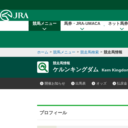
本文へ移動する
競馬メニュー
馬券・JRA-UMACA
ネット馬券
ホーム
>
競馬メニュー
>
競走馬検索
>
競走馬情報
競走馬情報
ケルンキングダム
Kern Kingd
開催お知らせ
出馬表
オッズ
払戻金
プロフィール