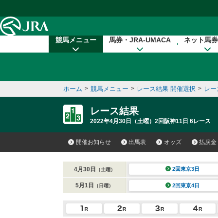
本文へ移動する
競馬メニュー
馬券・JRA-UMACA
ネット馬券
ホーム
>
競馬メニュー
>
レース結果 開催選択
>
レー
レース結果
2022年4月30日（土曜）2回阪神11日 6レース
開催お知らせ
出馬表
オッズ
払戻金
4月30日
2回東京3日
（土曜）
5月1日
2回東京4日
（日曜）