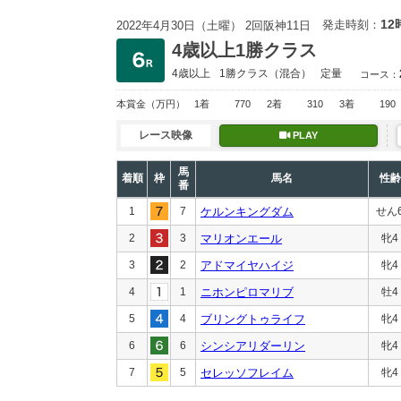
12
発走時刻：
2022年4月30日（土曜） 2回阪神11日
4歳以上1勝クラス
4歳以上
1勝クラス
（混合）
定量
コース：
本賞金
（万円）
1着
770
2着
310
3着
190
レース映像
PLAY
馬
着順
枠
馬名
性齢
番
1
7
ケルンキングダム
せん
2
3
マリオンエール
牝4
3
2
アドマイヤハイジ
牝4
4
1
ニホンピロマリブ
牡4
5
4
ブリングトゥライフ
牝4
6
6
シンシアリダーリン
牝4
7
5
セレッソフレイム
牝4