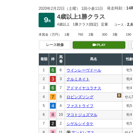
14
発走時刻：
2020年2月22日（土曜） 1回小倉11日
4歳以上1勝クラス
2,
4歳以上
1勝クラス
[指定]
定量
コース：
本賞金
（万円）
1着
760
2着
300
3着
190
レース映像
PLAY
馬
着順
枠
馬名
性齢
番
1
6
ウインレーヴドール
牡5
2
3
クルミネイト
牝4
3
7
アドマイヤユラナス
牡4
4
9
ロビンズソング
せん
5
4
ファストライフ
牝5
6
10
マコトジュズマル
牡4
7
2
シゲルシイタケ
牡5
8
11
アンドレアス
せん