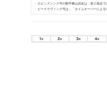
・
ロビンズソング号の騎手横山武史は，第２競走で
・
ピースラヴィング号は，「タイムオーバーによる