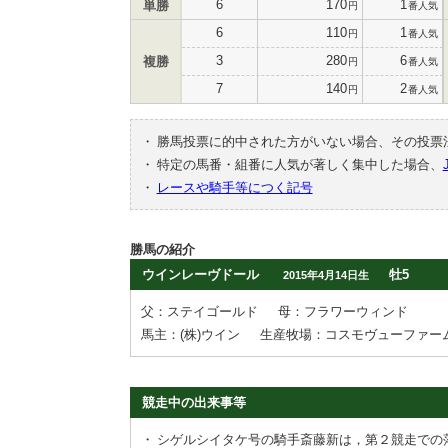
6
170
1
単勝
円
番人気
6
110
1
円
番人気
3
280
6
複勝
円
番人気
7
140
2
円
番人気
・
勝馬投票に的中された方がいない場合、その投票
・
特定の馬番・組番に人気が著しく集中した場合、
・
レースや騎手等につく記号
勝馬の紹介
ウインレーヴドール
牡5
2015年4月14日生
父：ステイゴールド
母：フラワーウィンド
馬主：(株)ウイン
生産牧場：コスモヴューファー
競走中の出来事等
・
シゲルシイタケ号の騎手斎藤新は，第２競走での