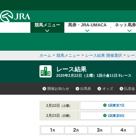
本文へ移動する
競馬メニュー
馬券・JRA-UMACA
ネット馬券
ホーム
>
競馬メニュー
>
レース結果 開催選択
>
レー
レース結果
2020年2月22日（土曜）1回小倉11日 9レース
開催お知らせ
出馬表
オッズ
払戻金
2月22日
1回東京7日
（土曜）
2月23日
1回東京8日
（日曜）