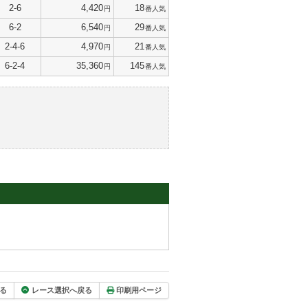
2-6
4,420
18
円
番人気
6-2
6,540
29
円
番人気
2-4-6
4,970
21
円
番人気
6-2-4
35,360
145
円
番人気
る
レース選択へ戻る
印刷用ページ