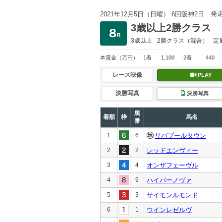
発
2021年12月5日（日曜） 6回阪神2日
3歳以上2勝クラス
3歳以上
2勝クラス
（混合）
定
本賞金
（万円）
1着
1,100
2着
440
レース映像
PLAY
決勝写真
決勝写真
馬
着順
枠
馬名
番
1
6
リバプールタウン
2
2
レッドエンヴィー
3
4
オンザフェーヴル
4
9
ハイパーノヴァ
5
3
サイモンルモンド
6
1
ウインレゼルヴ