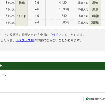
5
2-6
4,420
16
枠連
馬連
番人気
円
番人気
4
2-6
1,090
16
馬単
番人気
円
番人気
6
4-6
540
8
ワイド
3連複
番人気
円
番人気
2
2-4
880
11
3連単
番人気
円
番人気
合、その投票法に投票された方全員に「
特払い
」をいたします。
中した場合、
JRAプラス10
の対象にならないことがあります。
牡6
シオン
開催選択へ戻