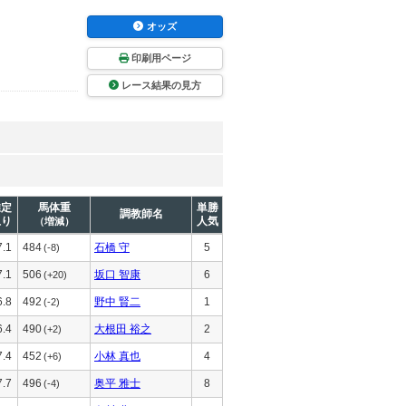
オッズ
印刷用ページ
レース結果の見方
推定
馬体重
単勝
調教師名
上り
人気
（増減）
7.1
484
石橋 守
5
(-8)
7.1
506
坂口 智康
6
(+20)
6.8
492
野中 賢二
1
(-2)
6.4
490
大根田 裕之
2
(+2)
7.4
452
小林 真也
4
(+6)
7.7
496
奥平 雅士
8
(-4)