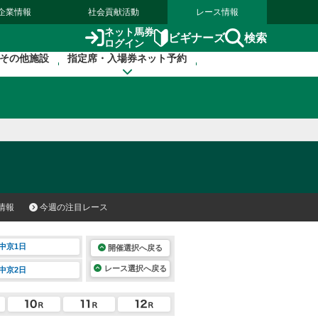
企業情報
社会貢献活動
レース情報
ネット馬券
検索
ビギナーズ
ログイン
その他施設
指定席・入場券ネット予約
情報
今週の注目レース
中京1日
開催選択へ戻る
レース選択へ戻る
中京2日