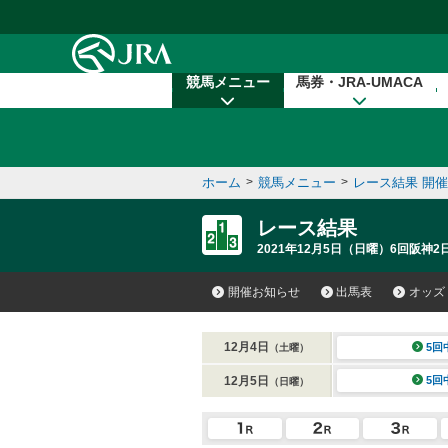
本文へ移動する
競馬メニュー
馬券・JRA-UMACA
ホーム
>
競馬メニュー
>
レース結果 開
レース結果
2021年12月5日（日曜）6回阪神2
開催お知らせ
出馬表
オッズ
12月4日
5回
（土曜）
12月5日
5回
（日曜）