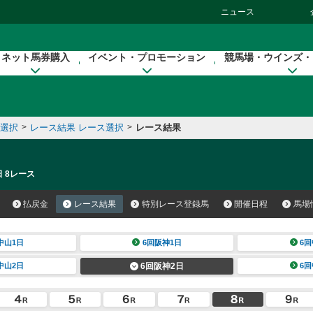
ニュース
ネット馬券購入
イベント・プロモーション
競馬場・ウインズ・
催選択
>
レース結果 レース選択
>
レース結果
日 8レース
払戻金
レース結果
特別レース登録馬
開催日程
馬場
中山1日
6回阪神1日
6回
中山2日
6回阪神2日
6回