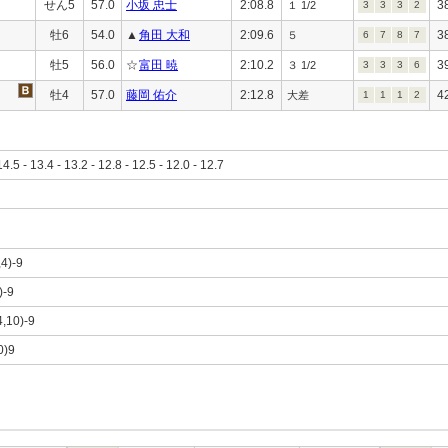
せん5
57.0
小坂 忠士
2:08.8
3
１ 1/2
3
3
3
2
牡6
54.0
▲
角田 大和
2:09.6
3
５
6
7
8
7
牡5
56.0
☆
富田 暁
2:10.2
3
３ 1/2
3
3
3
6
牡4
57.0
藤岡 佑介
2:12.8
4
大差
1
1
1
2
14.5 - 13.4 - 13.2 - 12.8 - 12.5 - 12.0 - 12.7
,4)-9
)-9
4,10)-9
0)9