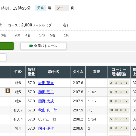
13時55分
走時刻：
天候
晴
ダート
良
2,000
量
（ダート・右）
コース：
メートル
3着
280
4着
170
5着
110
全周パトロール
負担
コーナー
性齢
騎手名
タイム
着差
重量
通過順位
牡6
57.0
岩田 望来
2:07.6
3
2
2
2
1
牡5
57.0
和田 竜二
2:07.8
3
１ 1/2
6
6
3
4
牡4
57.0
団野 大成
2:07.9
3
１／２
8
8
8
7
せん7
57.0
秋山 真一郎
2:07.9
3
ハナ
10
10
10
10
せん4
57.0
C.デムーロ
2:08.2
3
１ 3/4
5
5
6
4
牡4
57.0
国分 優作
2:08.6
3
２
8
8
6
7