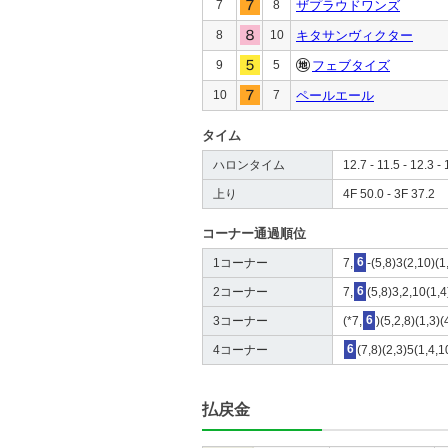
7
8
ザプラウドワンズ
8
10
キタサンヴィクター
9
5
フェブタイズ
10
7
ペールエール
タイム
ハロンタイム
12.7 - 11.5 - 12.3 - 
上り
4F 50.0 - 3F 37.2
コーナー通過順位
1コーナー
7,
6
-(5,8)3(2,10)(1
2コーナー
7,
6
(5,8)3,2,10(1,4
3コーナー
(*7,
6
)(5,2,8)(1,3)(
4コーナー
6
(7,8)(2,3)5(1,4,1
払戻金