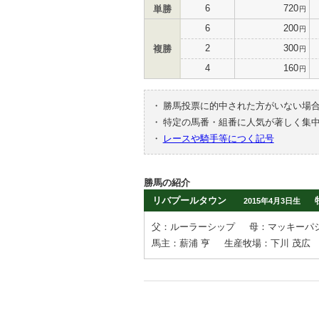
6
720
単勝
円
6
200
円
2
300
複勝
円
4
160
円
・
勝馬投票に的中された方がいない場
・
特定の馬番・組番に人気が著しく集
・
レースや騎手等につく記号
勝馬の紹介
リバプールタウン
2015年4月3日生
父：ルーラーシップ
母：マッキーパ
馬主：薪浦 亨
生産牧場：下川 茂広