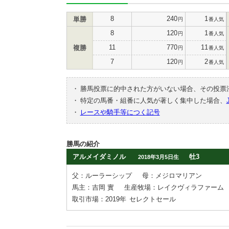
8
240
1
単勝
円
番人気
8
120
1
円
番人気
11
770
11
複勝
円
番人気
7
120
2
円
番人気
・
勝馬投票に的中された方がいない場合、その投票
・
特定の馬番・組番に人気が著しく集中した場合、
・
レースや騎手等につく記号
勝馬の紹介
アルメイダミノル
牡3
2018年3月5日生
父：ルーラーシップ
母：メジロマリアン
馬主：吉岡 實
生産牧場：レイクヴィラファーム
取引市場：2019年
セレクトセール