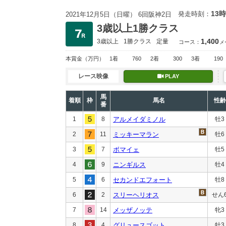
13時
発走時刻：
2021年12月5日（日曜） 6回阪神2日
3歳以上1勝クラス
1,400
3歳以上
1勝クラス
定量
コース：
メ
本賞金
（万円）
1着
760
2着
300
3着
190
レース映像
PLAY
馬
着順
枠
馬名
性齢
番
1
8
アルメイダミノル
牡3
2
11
ミッキーマラン
牡6
3
7
ボマイェ
牡5
4
9
ニンギルス
牡4
5
6
セカンドエフォート
牡8
6
2
スリーヘリオス
せん
7
14
メッザノッテ
牝3
8
4
グリュースゴット
牡3