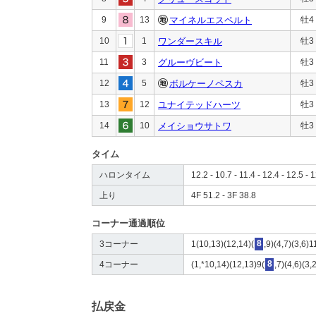
9
13
マイネルエスペルト
牡4
10
1
ワンダースキル
牡3
11
3
グルーヴビート
牡3
12
5
ボルケーノペスカ
牡3
13
12
ユナイテッドハーツ
牡3
14
10
メイショウサトワ
牡3
タイム
ハロンタイム
12.2 - 10.7 - 11.4 - 12.4 - 12.5 - 
上り
4F 51.2 - 3F 38.8
コーナー通過順位
3コーナー
1(10,13)(12,14)(
8
,9)(4,7)(3,6)1
4コーナー
(1,*10,14)(12,13)9(
8
,7)(4,6)(3,
払戻金