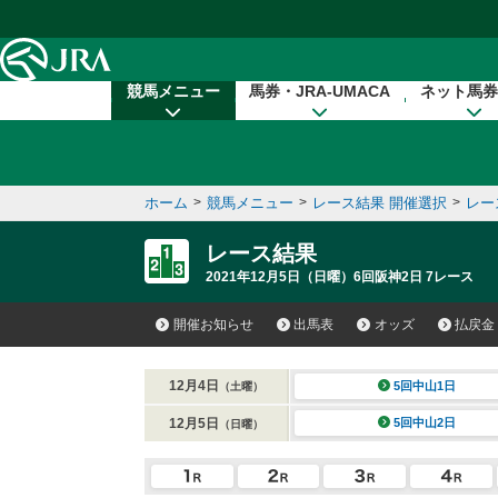
本文へ移動する
競馬メニュー
馬券・JRA-UMACA
ネット馬券
ホーム
>
競馬メニュー
>
レース結果 開催選択
>
レー
レース結果
2021年12月5日（日曜）6回阪神2日 7レース
開催お知らせ
出馬表
オッズ
払戻金
12月4日
5回中山1日
（土曜）
12月5日
5回中山2日
（日曜）