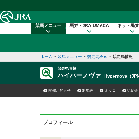
本文へ移動する
競馬メニュー
馬券・JRA-UMACA
ネット馬券
ホーム
>
競馬メニュー
>
競走馬検索
>
競走馬情報
競走馬情報
ハイパーノヴァ
Hypernova（JP
開催お知らせ
出馬表
オッズ
払戻金
プロフィール