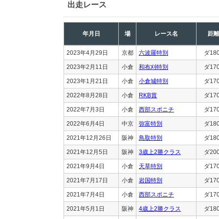
出走レース
年月日
場
レース名
距
2023年4月29日
京都
六波羅特別
ダ18
2023年2月11日
小倉
和布刈特別
ダ17
2023年1月21日
小倉
小倉城特別
ダ17
2022年8月28日
小倉
RKB賞
ダ17
2022年7月3日
小倉
西部スポニチ
ダ17
2022年6月4日
中京
弥富特別
ダ18
2021年12月26日
阪神
鳥取特別
ダ18
2021年12月5日
阪神
3歳上2勝クラス
ダ20
2021年9月4日
小倉
天草特別
ダ17
2021年7月17日
小倉
岩国特別
ダ17
2021年7月4日
小倉
西部スポニチ
ダ17
2021年5月1日
阪神
4歳上2勝クラス
ダ18