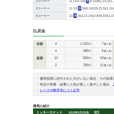
2コーナー
11,12(5,14)(
4
,8,15)9(2,10,3)(1
3コーナー
11-12(
4
,5)(8,14)2(9,15,3)(1,10)
4コーナー
11(
4
,3)(12,5,14)(2,8)(9,10)(1,1
払戻金
4
1,310
7
単勝
円
番人気
4
390
6
円
番人気
13
550
10
複勝
円
番人気
2
790
11
円
番人気
・
勝馬投票に的中された方がいない場合、その投票
・
特定の馬番・組番に人気が著しく集中した場合、
・
レースや騎手等につく記号
勝馬の紹介
ミッキーロケット
牡5
2013年3月3日生