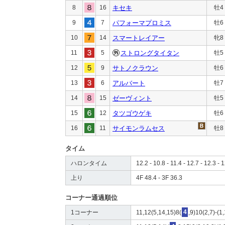
8
16
キセキ
牡4
9
7
パフォーマプロミス
牡6
10
14
スマートレイアー
牝8
11
5
ストロングタイタン
牡5
12
9
サトノクラウン
牡6
13
6
アルバート
牡7
14
15
ゼーヴィント
牡5
15
12
タツゴウゲキ
牡6
16
11
サイモンラムセス
牡8
タイム
ハロンタイム
12.2 - 10.8 - 11.4 - 12.7 - 12.3 - 1
上り
4F 48.4 - 3F 36.3
コーナー通過順位
1コーナー
11,12(5,14,15)8(
4
,9)10(2,7)-(1