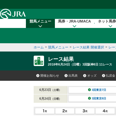
本文へ移動する
競馬メニュー
馬券・JRA-UMACA
ネット馬券
ホーム
>
競馬メニュー
>
レース結果 開催選択
>
レー
レース結果
2018年6月24日（日曜）3回阪神8日 11レース
開催お知らせ
出馬表
オッズ
払戻金
6月23日
3回東京7日
（土曜）
6月24日
3回東京8日
（日曜）