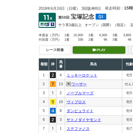
15時
発走時刻：
2018年6月24日（日曜） 3回阪神8日
宝塚記念
第59回
サラ系3歳以上
オープン
（国際）（指定）
本賞金
（万円）
1着
15,000
2着
6,000
3着
3,800
付加賞
（万円）
1着
336
2着
96
3着
48
レース映像
PLAY
馬
着順
枠
馬名
性齢
番
1
4
ミッキーロケット
牡5
2
13
ワーザー
せん
3
2
ノーブルマーズ
牡5
4
10
ヴィブロス
牝5
5
8
ダンビュライト
牡4
6
3
サトノダイヤモンド
牡5
7
1
ステファノス
牡7