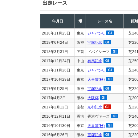
出走レース
年月日
場
レース名
距
2018年11月25日
東京
ジャパンC
芝24
2018年6月24日
阪神
宝塚記念
芝22
2018年3月31日
ア首
ドバイシーマ
芝24
2017年12月24日
中山
有馬記念
芝25
2017年11月26日
東京
ジャパンC
芝24
2017年10月29日
東京
天皇賞(秋)
芝20
2017年6月25日
阪神
宝塚記念
芝22
2017年4月2日
阪神
大阪杯
芝20
2017年2月12日
京都
京都記念
芝22
2016年12月11日
香港
香港ヴァーズ
芝24
2016年10月30日
東京
天皇賞(秋)
芝20
2016年6月26日
阪神
宝塚記念
芝22