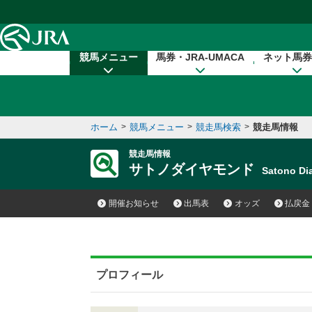
本文へ移動する
競馬メニュー
馬券・JRA-UMACA
ネット馬券
ホーム
>
競馬メニュー
>
競走馬検索
>
競走馬情報
競走馬情報
サトノダイヤモンド
Satono D
開催お知らせ
出馬表
オッズ
払戻金
プロフィール