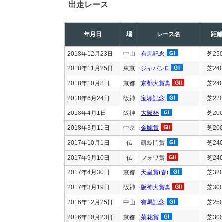
出走レース
年月日
場
レース名
距
2018年12月23日
中山
有馬記念
芝25
2018年11月25日
東京
ジャパンC
芝24
2018年10月8日
京都
京都大賞典
芝24
2018年6月24日
阪神
宝塚記念
芝22
2018年4月1日
阪神
大阪杯
芝20
2018年3月11日
中京
金鯱賞
芝20
2017年10月1日
仏
凱旋門賞
芝24
2017年9月10日
仏
フォワ賞
芝24
2017年4月30日
京都
天皇賞(春)
芝32
2017年3月19日
阪神
阪神大賞典
芝30
2016年12月25日
中山
有馬記念
芝25
2016年10月23日
京都
菊花賞
芝30