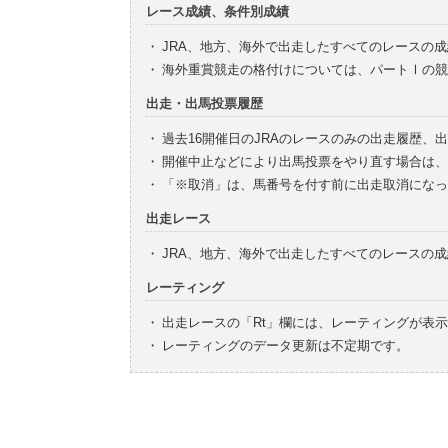
レース成績、条件別成績
・
JRA、地方、海外で出走したすべてのレースの
・
海外重賞競走の格付けについては、パートⅠの競
出走・出馬投票履歴
・
過去16開催日のJRAのレースのみの出走履歴、
・
開催中止などにより出馬投票をやり直す場合は、
・
「※取消」は、馬番号を付す前に出走取消になっ
出走レース
・
JRA、地方、海外で出走したすべてのレースの
レーティング
・
出走レースの「Rt」欄には、レーティングが表
・
レーティングのデータ更新は不定期です。