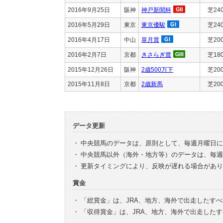
2016年9月25日
阪神
神戸新聞杯
芝24
2016年5月29日
東京
東京優駿
芝24
2016年4月17日
中山
皐月賞
芝20
2016年2月7日
京都
きさらぎ賞
芝18
2015年12月26日
阪神
2歳500万下
芝20
2015年11月8日
京都
2歳新馬
芝20
データ更新
・
中央競馬のデータは、原則として、毎週月曜日に
・
中央競馬以外（海外・地方等）のデータは、毎週
・
更新タイミングにより、反映が遅れる場合があり
賞金
・
「総賞金」は、JRA、地方、海外で出走したす
・
「収得賞金」は、JRA、地方、海外で出走した