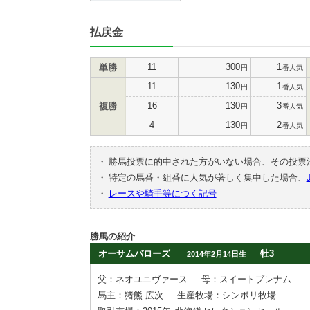
払戻金
11
300
1
単勝
円
番人気
11
130
1
円
番人気
16
130
3
複勝
円
番人気
4
130
2
円
番人気
・
勝馬投票に的中された方がいない場合、その投票
・
特定の馬番・組番に人気が著しく集中した場合、
・
レースや騎手等につく記号
勝馬の紹介
オーサムバローズ
牡3
2014年2月14日生
父：ネオユニヴァース
母：スイートブレナム
馬主：猪熊 広次
生産牧場：シンボリ牧場