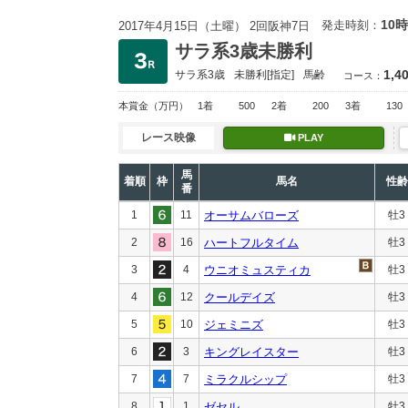
10時
発走時刻：
2017年4月15日（土曜） 2回阪神7日
サラ系3歳未勝利
1,4
サラ系3歳
未勝利
[指定]
馬齢
コース：
本賞金
（万円）
1着
500
2着
200
3着
130
レース映像
PLAY
馬
着順
枠
馬名
性齢
番
1
11
オーサムバローズ
牡3
2
16
ハートフルタイム
牡3
3
4
ウニオミュスティカ
牡3
4
12
クールデイズ
牡3
5
10
ジェミニズ
牡3
6
3
キングレイスター
牡3
7
7
ミラクルシップ
牡3
8
1
ゼセル
牡3