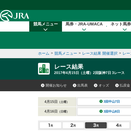
本文へ移動する
競馬メニュー
馬券・JRA-UMACA
ネット馬券
ホーム
>
競馬メニュー
>
レース結果 開催選択
>
レー
レース結果
2017年4月15日（土曜）2回阪神7日 3レース
開催お知らせ
出馬表
オッズ
払戻金
4月15日
3回中山7日
（土曜）
4月16日
3回中山8日
（日曜）