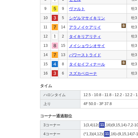
9
9
ヴァルト
牡3
10
5
シゲルマサイキリン
牡3
11
14
アラノイケアリイ
牡3
12
2
タイキリアリティ
牡3
13
15
メイショウシオサイ
牡3
14
13
パワーストライド
牡3
15
8
タイセイフィナール
牡3
16
6
スズカベローナ
牡3
タイム
ハロンタイム
12.5 - 10.8 - 11.8 - 12.2 - 12.2 - 
上り
4F 50.0 - 3F 37.8
コーナー通過順位
3コーナー
1(3,4)12(
11
,16)(9,15,14)-7,2-10
4コーナー
(*1,3)(4,12)(
11
,16)-(9,15,14)7-