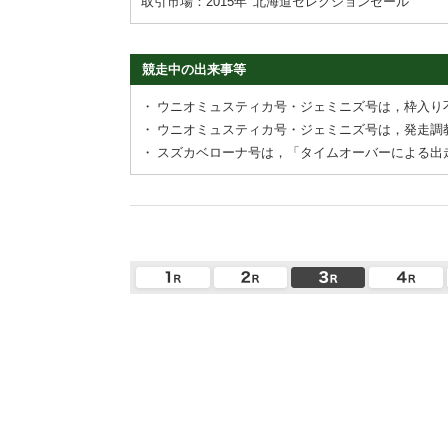
取引市場：2015年
北海道セレクションセール
競走中の出来事等
・
ウニオミュスティカ号・ジェミニズ号は，枠入り
・
ウニオミュスティカ号・ジェミニズ号は，発走調
・
スズカベローナ号は，「タイムオーバーによる出