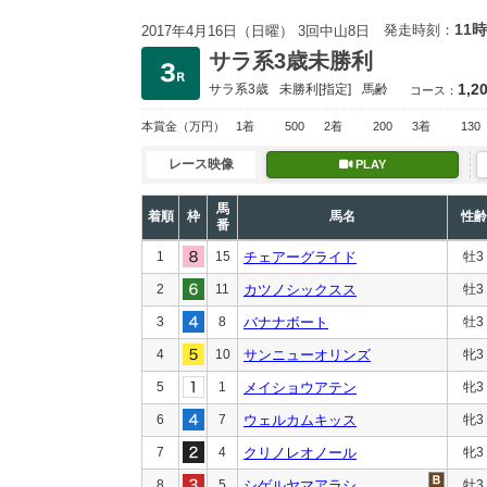
11時
発走時刻：
2017年4月16日（日曜） 3回中山8日
サラ系3歳未勝利
1,2
サラ系3歳
未勝利
[指定]
馬齢
コース：
本賞金
（万円）
1着
500
2着
200
3着
130
レース映像
PLAY
馬
着順
枠
馬名
性齢
番
1
15
チェアーグライド
牡3
2
11
カツノシックスス
牡3
3
8
バナナボート
牡3
4
10
サンニューオリンズ
牝3
5
1
メイショウアテン
牝3
6
7
ウェルカムキッス
牝3
7
4
クリノレオノール
牝3
8
5
シゲルヤマアラシ
牡3