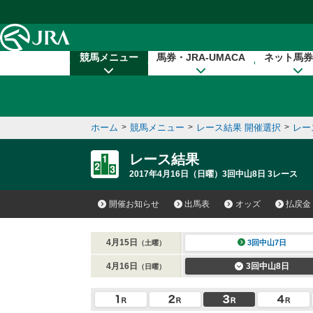
本文へ移動する
競馬メニュー
馬券・JRA-UMACA
ネット馬券
ホーム
>
競馬メニュー
>
レース結果 開催選択
>
レー
レース結果
2017年4月16日（日曜）3回中山8日 3レース
開催お知らせ
出馬表
オッズ
払戻金
4月15日
3回中山7日
（土曜）
4月16日
3回中山8日
（日曜）