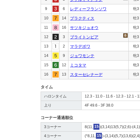
9
6
レディーフランソワ
牝3
10
14
プラクティス
牡3
11
16
サツキジョオウ
牝3
12
3
ブライトンピア
牡3
13
2
マラデボワ
牝3
14
9
ジョワモンテ
牝3
15
12
ミコタマ
牝3
16
13
スターセレナーデ
牝3
タイム
ハロンタイム
12.3 - 11.0 - 11.6 - 12.3 - 12.1 - 
上り
4F 49.6 - 3F 38.0
コーナー通過順位
3コーナー
8(11,
15
)(3,14)13(5,7)(2,6)-(4,1
4コーナー
(*8,11,
15
)-(3,14)(5,7)(13,6)(2,