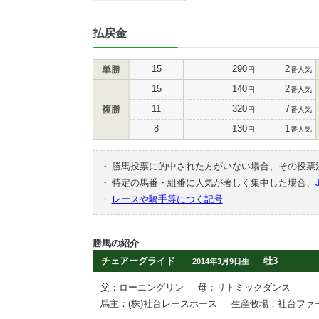
払戻金
15
290
2
単勝
円
番人気
15
140
2
円
番人気
11
320
7
複勝
円
番人気
8
130
1
円
番人気
・
勝馬投票に的中された方がいない場合、その投票
・
特定の馬番・組番に人気が著しく集中した場合、
・
レースや騎手等につく記号
勝馬の紹介
チェアーグライド
牡3
2014年3月9日生
父：ローエングリン
母：リトミックダンス
馬主：(株)社台レースホース
生産牧場：社台ファ