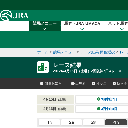
本文へ移動する
競馬メニュー
馬券・JRA-UMACA
ネット馬券
ホーム
>
競馬メニュー
>
レース結果 開催選択
>
レー
レース結果
2017年4月15日（土曜）2回阪神7日 4レース
開催お知らせ
出馬表
オッズ
払戻金
4月15日
3回中山7日
（土曜）
4月16日
3回中山8日
（日曜）