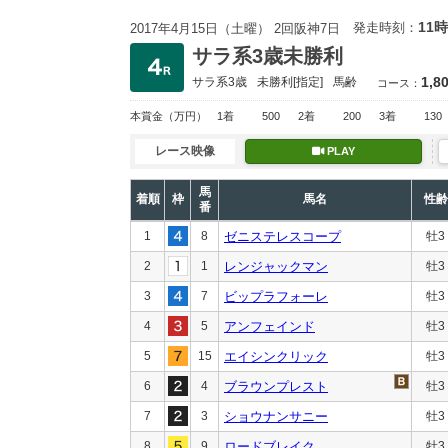
11時
発走時刻：
2017年4月15日（土曜） 2回阪神7日
サラ系3歳未勝利
1,8
サラ系3歳
未勝利
[指定]
馬齢
コース：
本賞金
（万円）
1着
500
2着
200
3着
130
レース映像
PLAY
馬
着順
枠
馬名
性齢
番
1
8
ゼニステレスコープ
牡3
2
1
レンジャックマン
牡3
3
7
ビップラフォーレ
牡3
4
5
アンフェインド
牡3
5
15
エイシンクリック
牡3
6
4
ブラウンプレスト
牡3
7
3
ショウナンサニー
牡3
8
9
ロードブレイク
牡3