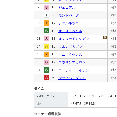
9
16
ジェニアル
牡3
10
2
モンドバーグ
牡3
11
14
シゲルキツネ
牝3
12
12
オースミベリル
牡3
13
18
オンワードミシガン
牡3
14
10
マルカノカガヤキ
牡3
15
13
ソニックセンス
牡3
16
17
コウザンマカロン
牝3
17
11
エーティーライデン
牡3
18
6
マサノペンダント
牝3
タイム
ハロンタイム
12.5 - 11.2 - 11.9 - 12.3 - 12.4 - 1
上り
4F 47.7 - 3F 35.3
コーナー通過順位