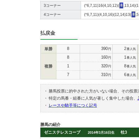
3コーナー
(*6,7,11)16(4,10,12)(
8
,13,14)(1
4コーナー
(*6,7,11)(4,10,16)(12,14)13(
8
,5
払戻金
8
390
2
単勝
円
番人気
8
160
1
円
番人気
1
320
8
複勝
円
番人気
7
310
6
円
番人気
・
勝馬投票に的中された方がいない場合、その投票
・
特定の馬番・組番に人気が著しく集中した場合、
・
レースや騎手等につく記号
勝馬の紹介
ゼニステレスコープ
牡3
2014年3月16日生